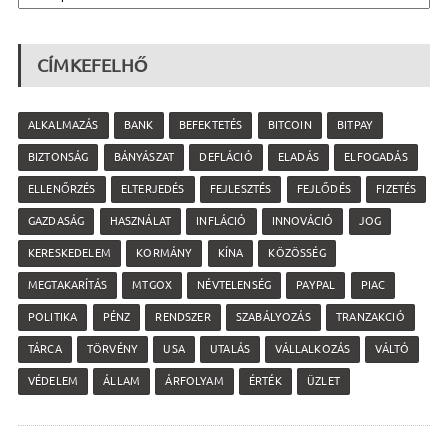
CÍMKEFELHŐ
ALKALMAZÁS
BANK
BEFEKTETÉS
BITCOIN
BITPAY
BIZTONSÁG
BÁNYÁSZAT
DEFLÁCIÓ
ELADÁS
ELFOGADÁS
ELLENŐRZÉS
ELTERJEDÉS
FEJLESZTÉS
FEJLŐDÉS
FIZETÉS
GAZDASÁG
HASZNÁLAT
INFLÁCIÓ
INNOVÁCIÓ
JOG
KERESKEDELEM
KORMÁNY
KÍNA
KÖZÖSSÉG
MEGTAKARÍTÁS
MTGOX
NÉVTELENSÉG
PAYPAL
PIAC
POLITIKA
PÉNZ
RENDSZER
SZABÁLYOZÁS
TRANZAKCIÓ
TÁRCA
TÖRVÉNY
USA
UTALÁS
VÁLLALKOZÁS
VÁLTÓ
VÉDELEM
ÁLLAM
ÁRFOLYAM
ÉRTÉK
ÜZLET