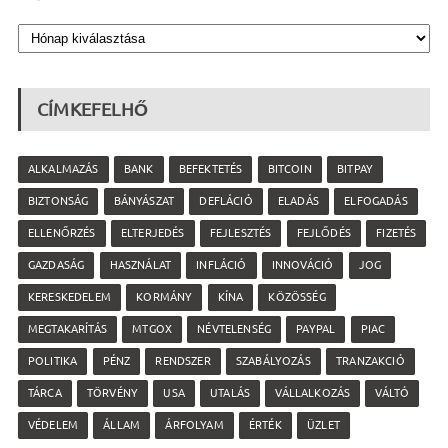
CÍMKEFELHŐ
ALKALMAZÁS
BANK
BEFEKTETÉS
BITCOIN
BITPAY
BIZTONSÁG
BÁNYÁSZAT
DEFLÁCIÓ
ELADÁS
ELFOGADÁS
ELLENŐRZÉS
ELTERJEDÉS
FEJLESZTÉS
FEJLŐDÉS
FIZETÉS
GAZDASÁG
HASZNÁLAT
INFLÁCIÓ
INNOVÁCIÓ
JOG
KERESKEDELEM
KORMÁNY
KÍNA
KÖZÖSSÉG
MEGTAKARÍTÁS
MTGOX
NÉVTELENSÉG
PAYPAL
PIAC
POLITIKA
PÉNZ
RENDSZER
SZABÁLYOZÁS
TRANZAKCIÓ
TÁRCA
TÖRVÉNY
USA
UTALÁS
VÁLLALKOZÁS
VÁLTÓ
VÉDELEM
ÁLLAM
ÁRFOLYAM
ÉRTÉK
ÜZLET