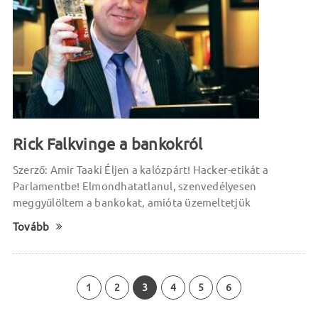
Rick Falkvinge a bankokról
Szerző: Amir Taaki Éljen a kalózpárt! Hacker-etikát a
Parlamentbe! Elmondhatatlanul, szenvedélyesen
meggyűlöltem a bankokat, amióta üzemeltetjük
Tovább
1
2
3
4
5
6