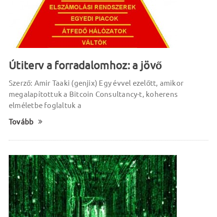
Útiterv a forradalomhoz: a jövő
Szerző: Amir Taaki (genjix) Egy évvel ezelőtt, amikor
megalapítottuk a Bitcoin Consultancy-t, koherens
elméletbe foglaltuk a
Tovább