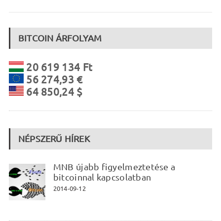
BITCOIN ÁRFOLYAM
20 619 134 Ft
56 274,93 €
64 850,24 $
NÉPSZERŰ HÍREK
MNB újabb figyelmeztetése a
bitcoinnal kapcsolatban
2014-09-12