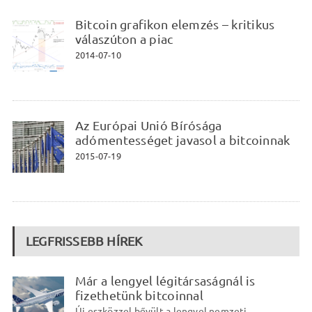
Bitcoin grafikon elemzés – kritikus
válaszúton a piac
2014-07-10
Az Európai Unió Bírósága
adómentességet javasol a bitcoinnak
2015-07-19
LEGFRISSEBB HÍREK
Már a lengyel légitársaságnál is
fizethetünk bitcoinnal
Új eszközzel bővült a lengyel nemzeti