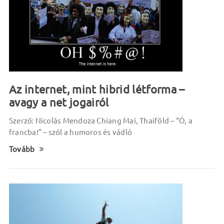
Az internet, mint hibrid létforma –
avagy a net jogairól
Szerző: Nicolás Mendoza Chiang Mai, Thaiföld – “Ó, a
francba!” – szól a humoros és vádló
Tovább