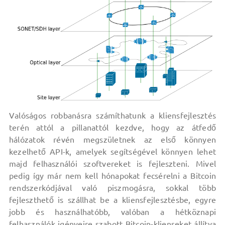
Valóságos robbanásra számíthatunk a kliensfejlesztés
terén attól a pillanattól kezdve, hogy az átfedő
hálózatok révén megszületnek az első könnyen
kezelhető API-k, amelyek segítségével könnyen lehet
majd felhasználói szoftvereket is fejleszteni. Mivel
pedig így már nem kell hónapokat fecsérelni a Bitcoin
rendszerkódjával való piszmogásra, sokkal több
fejleszthető is szállhat be a kliensfejlesztésbe, egyre
jobb és használhatóbb, valóban a hétköznapi
felhasználók igényeire szabott Bitcoin-klienseket állítva