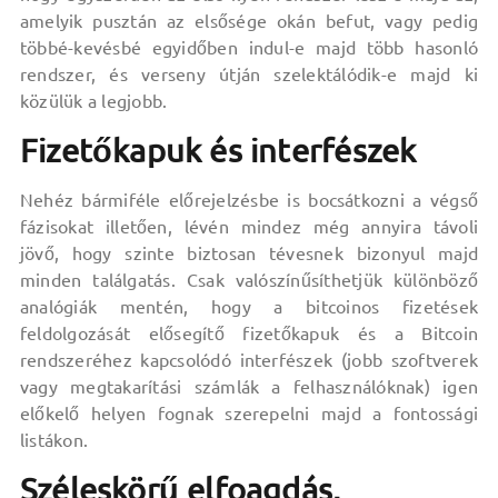
amelyik pusztán az elsősége okán befut, vagy pedig
többé-kevésbé egyidőben indul-e majd több hasonló
rendszer, és verseny útján szelektálódik-e majd ki
közülük a legjobb.
Fizetőkapuk és interfészek
Nehéz bármiféle előrejelzésbe is bocsátkozni a végső
fázisokat illetően, lévén mindez még annyira távoli
jövő, hogy szinte biztosan tévesnek bizonyul majd
minden találgatás. Csak valószínűsíthetjük különböző
analógiák mentén, hogy a bitcoinos fizetések
feldolgozását elősegítő fizetőkapuk és a Bitcoin
rendszeréhez kapcsolódó interfészek (jobb szoftverek
vagy megtakarítási számlák a felhasználóknak) igen
előkelő helyen fognak szerepelni majd a fontossági
listákon.
Széleskörű elfoagdás,