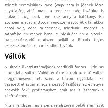
szintek semmisülnek meg (vagy nem is jönnek létre
egyáltalán), attól maga a rendszer még továbbra is
működni fog, csak nem lesz annyira hatékony. Ha
azonban magát a Bitcoin rendszermagot ütik ki, akkor
ennyi volt, vége mindennek, mindenki szedheti a
sátorfáját és mehet haza. A blokklánc és a bitcoin-
tranzakciókezelő rendszer nélkül a Bitcoin teljes
ökoszisztémája sem működhet tovább.
Váltók
A Bitcoin ökoszisztémájának rendkívül fontos – kritikus
– pontjai a váltók. Valódi értékre is csak az első váltók
megjelenésével tett szert a bitcoin egyáltalán. Ez
vezetett el aztán ahhoz a pezsgő fejlődéshez és egyre
nagyobb fokú profizmushoz, amit ma is láthatunk a
közösségben.
Míg a rendszermag a pénz rendszeren belüli áramlását