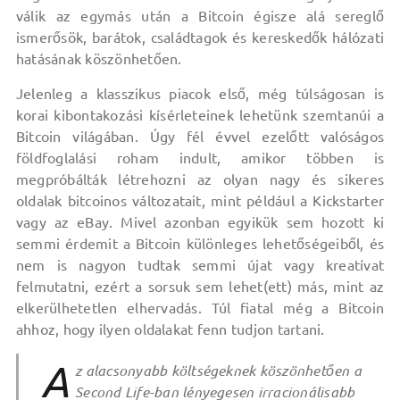
válik az egymás után a Bitcoin égisze alá sereglő
ismerősök, barátok, családtagok és kereskedők hálózati
hatásának köszönhetően.
Jelenleg a klasszikus piacok első, még túlságosan is
korai kibontakozási kísérleteinek lehetünk szemtanúi a
Bitcoin világában. Úgy fél évvel ezelőtt valóságos
földfoglalási roham indult, amikor többen is
megpróbálták létrehozni az olyan nagy és sikeres
oldalak bitcoinos változatait, mint például a Kickstarter
vagy az eBay. Mivel azonban egyikük sem hozott ki
semmi érdemit a Bitcoin különleges lehetőségeiből, és
nem is nagyon tudtak semmi újat vagy kreatívat
felmutatni, ezért a sorsuk sem lehet(ett) más, mint az
elkerülhetetlen elhervadás. Túl fiatal még a Bitcoin
ahhoz, hogy ilyen oldalakat fenn tudjon tartani.
A
z alacsonyabb költségeknek köszönhetően a
Second Life-ban lényegesen irracionálisabb