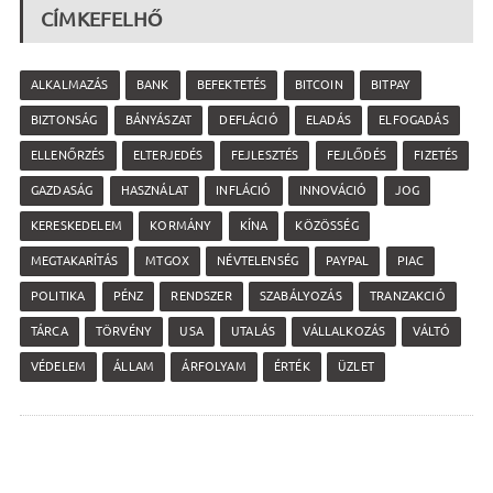
CÍMKEFELHŐ
ALKALMAZÁS
BANK
BEFEKTETÉS
BITCOIN
BITPAY
BIZTONSÁG
BÁNYÁSZAT
DEFLÁCIÓ
ELADÁS
ELFOGADÁS
ELLENŐRZÉS
ELTERJEDÉS
FEJLESZTÉS
FEJLŐDÉS
FIZETÉS
GAZDASÁG
HASZNÁLAT
INFLÁCIÓ
INNOVÁCIÓ
JOG
KERESKEDELEM
KORMÁNY
KÍNA
KÖZÖSSÉG
MEGTAKARÍTÁS
MTGOX
NÉVTELENSÉG
PAYPAL
PIAC
POLITIKA
PÉNZ
RENDSZER
SZABÁLYOZÁS
TRANZAKCIÓ
TÁRCA
TÖRVÉNY
USA
UTALÁS
VÁLLALKOZÁS
VÁLTÓ
VÉDELEM
ÁLLAM
ÁRFOLYAM
ÉRTÉK
ÜZLET