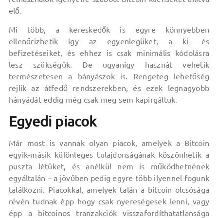
elő.
Mi több, a kereskedők is egyre könnyebben
ellenőrizhetik így az egyenlegüket, a ki- és
befizetéseiket, és ehhez is csak minimális kódolásra
lesz szükségük. De ugyanígy hasznát vehetik
természetesen a bányászok is. Rengeteg lehetőség
rejlik az átfedő rendszerekben, és ezek legnagyobb
hányádát eddig még csak meg sem kapirgáltuk.
Egyedi piacok
Már most is vannak olyan piacok, amelyek a Bitcoin
egyik-másik különleges tulajdonságának köszönhetik a
puszta létüket, és anélkül nem is működhetnének
egyáltalán – a jövőben pedig egyre több ilyennel fogunk
találkozni. Piacokkal, amelyek talán a bitcoin olcsósága
révén tudnak épp hogy csak nyereségesek lenni, vagy
épp a bitcoinos tranzakciók visszafordíthatatlansága