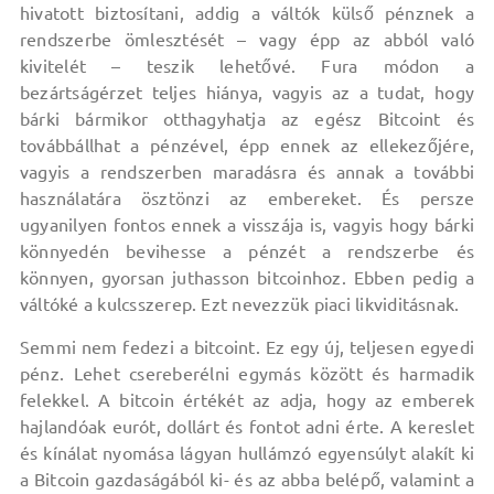
hivatott biztosítani, addig a váltók külső pénznek a
rendszerbe ömlesztését – vagy épp az abból való
kivitelét – teszik lehetővé. Fura módon a
bezártságérzet teljes hiánya, vagyis az a tudat, hogy
bárki bármikor otthagyhatja az egész Bitcoint és
továbbállhat a pénzével, épp ennek az ellekezőjére,
vagyis a rendszerben maradásra és annak a további
használatára ösztönzi az embereket. És persze
ugyanilyen fontos ennek a visszája is, vagyis hogy bárki
könnyedén bevihesse a pénzét a rendszerbe és
könnyen, gyorsan juthasson bitcoinhoz. Ebben pedig a
váltóké a kulcsszerep. Ezt nevezzük piaci likviditásnak.
Semmi nem fedezi a bitcoint. Ez egy új, teljesen egyedi
pénz. Lehet csereberélni egymás között és harmadik
felekkel. A bitcoin értékét az adja, hogy az emberek
hajlandóak eurót, dollárt és fontot adni érte. A kereslet
és kínálat nyomása lágyan hullámzó egyensúlyt alakít ki
a Bitcoin gazdaságából ki- és az abba belépő, valamint a