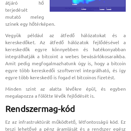
átjáró hő
terjedését
mutató meleg
színek egy hőtérképen.
Vegyük például az átfedő hálózatokat és a
kereskedőket. Az átfedő hálózatok fejlődésével a
kereskedők egyre könnyebben és hatékonyabban
integrálhatják a bitcoint a webes bevásárlókosaraikba.
Amit pedig megfogalmazhatunk úgy is, hogy a bitcoin
egyre több kereskedői szoftverrel integrálható, és így
egyre több kereskedő is fogad el bitcoinos fizetést.
Minden szint az alatta lévőkre épül, és egyben
megalapozza a fölötte lévők fejlődését is.
Rendszermag-kód
Ez az infrastruktúrát működtető, létfontosságú kód. Ez
teszi lehetővé a pénz áramlását és a rendszer egész