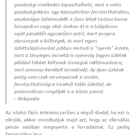
gazdasági viselkedés tapasztalható, mint a valós
gazdaságokban: egy bizonyítottan fenntarthatatlan,
veszteséges üzletmodellt is fenn lehet tartani benne
hónapokon vagy akár éveken át is a tulajdonos
saját pénzéből egyszerűen azért, mert annyira
alacsonyak a költségek, és mert egyes
üzlettulajdonsokat jobban motivál a “nyerés” érzete,
mint a tényleges monetáris nyereség (egyes üzletek
például többet költenek önmaguk reklámozására,
mint amennyi bevételt termelnek). Az ilyen üzletek
pedig nem csak versenyeznek a rendes,
fenntarthatóságra törekvő többi üzlettel, de
potenciálisan rongálják is a közös piacot.
– Wikipedia
Az utolsó fázis értelemszerűen a végső diadal; ha ezt is
elérjük, akkor mondhatjuk majd azt, hogy az ellenállás
pénze valóban megnyerte a forradalmat. Ez pedig
fantasztikus lesz.