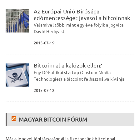
Az Európai Unió Bírósága
adómentességet javasol a bitcoinnak
Valamivel több, mint egy éve folyik a jogvita
David Hedqvist
2015-07-19
Bitcoinnal a kalózok ellen?
Egy Dél-afrikai startup (Custom Media
Technologies) a bitcoint felhasználva kívánja
2015-07-12
MAGYAR BITCOIN FÓRUM
Már a lengyel légitársaságnál is fizethetünk bitcoinnal