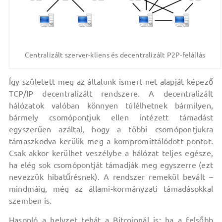
Centralizált szerver-kliens és decentralizált P2P-felállás
Így született meg az általunk ismert net alapját képező
TCP/IP decentralizált rendszere. A decentralizált
hálózatok valóban könnyen túlélhetnek bármilyen,
bármely csomópontjuk ellen intézett támadást
egyszerűen azáltal, hogy a többi csomópontjukra
támaszkodva kerülik meg a kompromittálódott pontot.
Csak akkor kerülhet veszélybe a hálózat teljes egésze,
ha elég sok csomópontját támadják meg egyszerre (ezt
nevezzük hibatűrésnek). A rendszer remekül bevált –
mindmáig, még az állami-kormányzati támadásokkal
szemben is.
Hasonló a helyzet tehát a Bitcoinnál is: ha a felsőbb