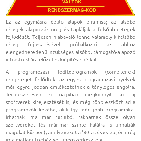
Ez az egymásra épülő alapok piramisa; az alsóbb
rétegek alapozzák meg és táplálják a felsőbb rétegek
fejlődését. Teljesen hiábavaló lenne valamelyik felsőbb
réteg fejlesztésével próbálkozni az ahhoz
elengedhetetlenül szükséges alsóbb, támogató-alapozó
infrastruktúra előzetes kiépítése nélkül.
A programozási fodítóprogramok (compiler-ek)
rengeteget fejlődtek, az egyes programozási nyelvek
már egyre jobban emlékeztetnek a tényleges angolra.
Természetesen ez nagyban megkönnyíti az új
szoftverek kifejlesztését is, és még több eszközt ad a
programozók kezébe, akik így még jobb programokat
írhatnak: ma már rutinból rakhatnak össze olyan
szoftvereket (és már-már szinte halálra is unhatják
magukat közben), amilyeneket a ’80-as évek elején még
irgalmatlanul nehéz volt megszerkeszteni.