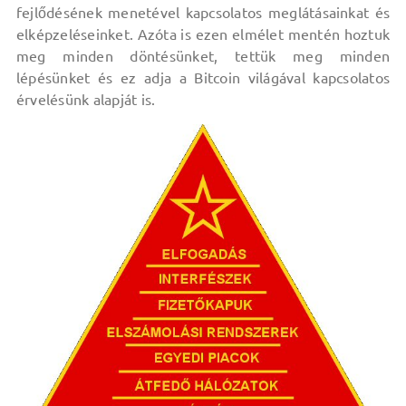
fejlődésének menetével kapcsolatos meglátásainkat és
elképzeléseinket. Azóta is ezen elmélet mentén hoztuk
meg minden döntésünket, tettük meg minden
lépésünket és ez adja a Bitcoin világával kapcsolatos
érvelésünk alapját is.