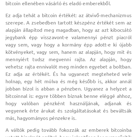
bitcoin ellenében vásárló és eladó emberekből.
Ez adja tehát a bitcoin értékét: az átvivő-mechanizmus
szerepe. A zsebedben tartott készpénz értékét sem az
alapján állapítod meg magadban, hogy az azt kibocsátó
jegybank épp visszavont-e valamennyi pénzt piacról
vagy sem, vagy hogy a kormány épp adott-e ki újabb
kötvényeket, vagy sem, hanem az alapján, hogy mit és
mennyiért tudsz megvenni rajta. Az alapján, hogy
vehetsz rajta ennivalót meg minden egyebet a boltban.
Ez adja az értékét. És ha ugyanezt megteheted vele
holnap, egy hét múlva és még később is, akkor annál
jobban bízol is abban a pénzben. Ugyanez a helyzet a
bitcoinnal is: egyre többen bíznak benne eléggé ahhoz,
hogy valóban pénzként használjának, adjanak és
vegyenek érte árukat és szolgáltatásokat és beváltsák
más, hagyományos pénzekre is.
A váltók pedig tovább fokozzák az emberek bitcoinba