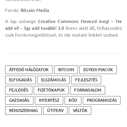
Forrás:
Bitcoin Media
A lap szövege
Creative Commons Nevezd meg! – Ne
add el! – Így add tovább! 3.0
licenc alatt áll, felhasználni
csak forrásmegjelöléssel, és ide mutató linkkel szabad.
ÁTFEDŐ HÁLÓZATOK
BITCOIN
EGYEDI PIACOK
ELFOGADÁS
ELSZÁMOLÁS
FEJLESZTÉS
FEJLŐDÉS
FIZETŐKAPUK
FORRADALOM
GAZDASÁG
INTERFÉSZ
KÓD
PROGRAMOZÁS
RENDSZERMAG
ÚTITERV
VÁLTÓK