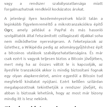
vagy a rendszer szabályozatlansága miatt
forgalmazhatnak rendkívül kockázatos árukat.
A jelenlegi ilyen kezdeményezések közül talán a
leginkább figyelemreméltő a mikrotranzakciókra építő
Ogrr
, amely például a PayPal és más hasonló
szolgáltatók által felszámított csillagászati díjakkal soha
nem működhetne nyereségesen. A feketepiacok az
üzlethez, a Wikipédia pedig az adománygyűjtéshez épít
a bitcoinos utalások szabályozhatatlanságára. És már
csak ezért is vagyok teljesen biztos a Bitcoin jövőjében,
mert még ha az összes váltót le is kapcsolják, az
ilyesféle tranzakciók akkor is mindig biztosítani fognak
egy olyan alapkeresletet, amire egyedül a Bitcoin tud
megfelelő kínálatot nyújtani. Ezért kellően szilárdan
megalapozottnak tekinthetjük a rendszer jövőjét, és
abban is biztosak lehetünk, hogy az most már bizony
mindig itt is lesz nekünk.