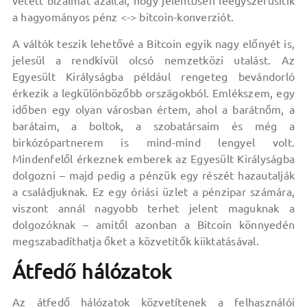
vetett bizalmát azáltal, hogy jelentősen leegyszerűsítik
a hagyományos pénz <-> bitcoin-konverziót.
A váltók teszik lehetővé a Bitcoin egyik nagy előnyét is,
jelesül a rendkívül olcsó nemzetközi utalást. Az
Egyesült Királyságba például rengeteg bevándorló
érkezik a legkülönbözőbb országokból. Emlékszem, egy
időben egy olyan városban értem, ahol a barátnőm, a
barátaim, a boltok, a szobatársaim és még a
birkózópartnerem is mind-mind lengyel volt.
Mindenfelől érkeznek emberek az Egyesült Királyságba
dolgozni – majd pedig a pénzük egy részét hazautalják
a családjuknak. Ez egy óriási üzlet a pénzipar számára,
viszont annál nagyobb terhet jelent maguknak a
dolgozóknak – amitől azonban a Bitcoin könnyedén
megszabadíthatja őket a közvetítők kiiktatásával.
Átfedő hálózatok
Az átfedő hálózatok közvetítenek a felhasználói