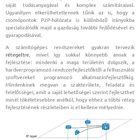
saját tudásanyagával és komplex számításaival.
Ugyanilyen elkerülhetetlennek tűnik az is, hogy a
csomópontok P2P-hálózata is különböző irányokba
specializálódik majd a gazdaság további fejlődésével és
gyarapodásával.
A számítógépes rendszereket gyakran tervezik
rétegeltre
, mivel így sokkal könnyebb annak a
fejlesztése: mindenki a maga területén dolgozik, a
hardverprogramozó rendszerfejlesztőktől a felhasználói
szoftvereket programozó alkalmazásfejlesztőkig.
Mindenkinek megvan a szakterülete, feladata és
felelősségei, amit a saját lehetőségei szerint fejleszthet
minél tökéletesebbre anélkül, hogy ehhez a többi réteg
fejlesztésének részleteiben is el kellene mélyednie.