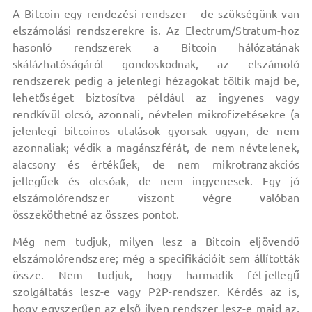
A Bitcoin egy rendezési rendszer – de szükségünk van
elszámolási rendszerekre is. Az Electrum/Stratum-hoz
hasonló rendszerek a Bitcoin hálózatának
skálázhatóságáról gondoskodnak, az elszámoló
rendszerek pedig a jelenlegi hézagokat töltik majd be,
lehetőséget biztosítva például az ingyenes vagy
rendkívül olcsó, azonnali, névtelen mikrofizetésekre (a
jelenlegi bitcoinos utalások gyorsak ugyan, de nem
azonnaliak; védik a magánszférát, de nem névtelenek,
alacsony és értékűek, de nem mikrotranzakciós
jellegűek és olcsóak, de nem ingyenesek. Egy jó
elszámolórendszer viszont végre valóban
összeköthetné az összes pontot.
Még nem tudjuk, milyen lesz a Bitcoin eljövendő
elszámolórendszere; még a specifikációit sem állították
össze. Nem tudjuk, hogy harmadik fél-jellegű
szolgáltatás lesz-e vagy P2P-rendszer. Kérdés az is,
hogy egyszerűen az első ilyen rendszer lesz-e majd az,