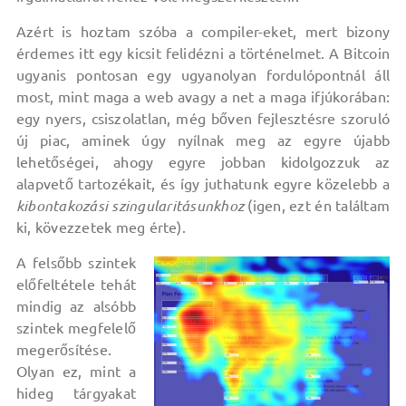
Azért is hoztam szóba a compiler-eket, mert bizony
érdemes itt egy kicsit felidézni a történelmet. A Bitcoin
ugyanis pontosan egy ugyanolyan fordulópontnál áll
most, mint maga a web avagy a net a maga ifjúkorában:
egy nyers, csiszolatlan, még bőven fejlesztésre szoruló
új piac, aminek úgy nyílnak meg az egyre újabb
lehetőségei, ahogy egyre jobban kidolgozzuk az
alapvető tartozékait, és így juthatunk egyre közelebb a
kibontakozási szingularitásunkhoz
(igen, ezt én találtam
ki, kövezzetek meg érte).
A felsőbb szintek
előfeltétele tehát
mindig az alsóbb
szintek megfelelő
megerősítése.
Olyan ez, mint a
hideg tárgyakat