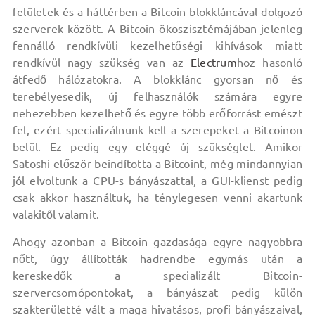
felületek és a háttérben a Bitcoin blokkláncával dolgozó
szerverek között. A Bitcoin ökoszisztémájában jelenleg
fennálló rendkívüli kezelhetőségi kihívások miatt
rendkívül nagy szükség van az
Electrum
hoz hasonló
átfedő hálózatokra. A blokklánc gyorsan nő és
terebélyesedik, új felhasználók számára egyre
nehezebben kezelhető és egyre több erőforrást emészt
fel, ezért specializálnunk kell a szerepeket a Bitcoinon
belül. Ez pedig egy eléggé új szükséglet. Amikor
Satoshi először beindította a Bitcoint, még mindannyian
jól elvoltunk a CPU-s bányászattal, a GUI-klienst pedig
csak akkor használtuk, ha ténylegesen venni akartunk
valakitől valamit.
Ahogy azonban a Bitcoin gazdasága egyre nagyobbra
nőtt, úgy állították hadrendbe egymás után a
kereskedők a specializált Bitcoin-
szervercsomópontokat, a bányászat pedig külön
szakterületté vált a maga hivatásos, profi bányászaival,