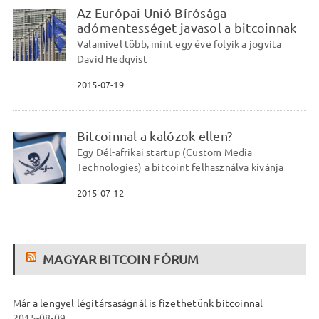
Az Európai Unió Bírósága
adómentességet javasol a bitcoinnak
Valamivel több, mint egy éve folyik a jogvita
David Hedqvist
2015-07-19
Bitcoinnal a kalózok ellen?
Egy Dél-afrikai startup (Custom Media
Technologies) a bitcoint felhasználva kívánja
2015-07-12
MAGYAR BITCOIN FÓRUM
Már a lengyel légitársaságnál is fizethetünk bitcoinnal
2015-08-09