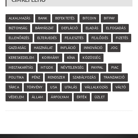
ALKALMAZÁS
BANK
BEFEKTETÉS
BITCOIN
BITPAY
BIZTONSÁG
BÁNYÁSZAT
DEFLÁCIÓ
ELADÁS
ELFOGADÁS
ELLENŐRZÉS
ELTERJEDÉS
FEJLESZTÉS
FEJLŐDÉS
FIZETÉS
GAZDASÁG
HASZNÁLAT
INFLÁCIÓ
INNOVÁCIÓ
JOG
KERESKEDELEM
KORMÁNY
KÍNA
KÖZÖSSÉG
MEGTAKARÍTÁS
MTGOX
NÉVTELENSÉG
PAYPAL
PIAC
POLITIKA
PÉNZ
RENDSZER
SZABÁLYOZÁS
TRANZAKCIÓ
TÁRCA
TÖRVÉNY
USA
UTALÁS
VÁLLALKOZÁS
VÁLTÓ
VÉDELEM
ÁLLAM
ÁRFOLYAM
ÉRTÉK
ÜZLET