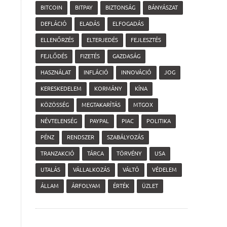
BITCOIN
BITPAY
BIZTONSÁG
BÁNYÁSZAT
DEFLÁCIÓ
ELADÁS
ELFOGADÁS
ELLENŐRZÉS
ELTERJEDÉS
FEJLESZTÉS
FEJLŐDÉS
FIZETÉS
GAZDASÁG
HASZNÁLAT
INFLÁCIÓ
INNOVÁCIÓ
JOG
KERESKEDELEM
KORMÁNY
KÍNA
KÖZÖSSÉG
MEGTAKARÍTÁS
MTGOX
NÉVTELENSÉG
PAYPAL
PIAC
POLITIKA
PÉNZ
RENDSZER
SZABÁLYOZÁS
TRANZAKCIÓ
TÁRCA
TÖRVÉNY
USA
UTALÁS
VÁLLALKOZÁS
VÁLTÓ
VÉDELEM
ÁLLAM
ÁRFOLYAM
ÉRTÉK
ÜZLET