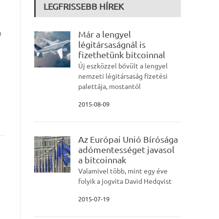
LEGFRISSEBB HÍREK
a
Már a lengyel
légitársaságnál is
fizethetünk bitcoinnal
Új eszközzel bővült a lengyel
nemzeti légitársaság fizetési
palettája, mostantól
2015-08-09
Az Európai Unió Bírósága
adómentességet javasol
a bitcoinnak
Valamivel több, mint egy éve
folyik a jogvita David Hedqvist
2015-07-19