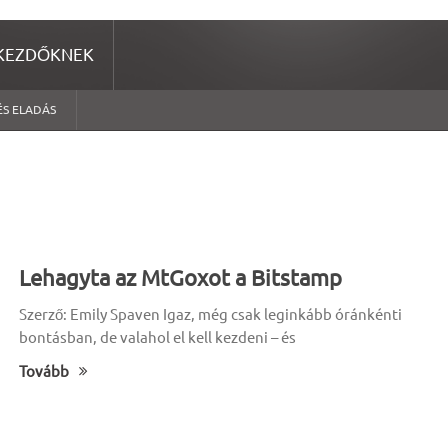
KEZDŐKNEK
ÉS ELADÁS
Lehagyta az MtGoxot a Bitstamp
Szerző: Emily Spaven Igaz, még csak leginkább óránkénti
bontásban, de valahol el kell kezdeni – és
Tovább