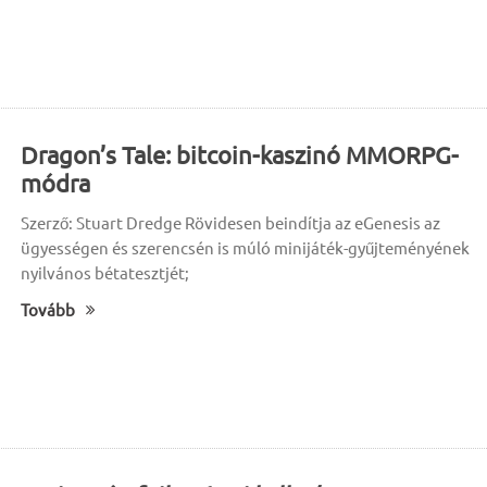
Dragon’s Tale: bitcoin-kaszinó MMORPG-
módra
Szerző: Stuart Dredge Rövidesen beindítja az eGenesis az
ügyességen és szerencsén is múló minijáték-gyűjteményének
nyilvános bétatesztjét;
Tovább