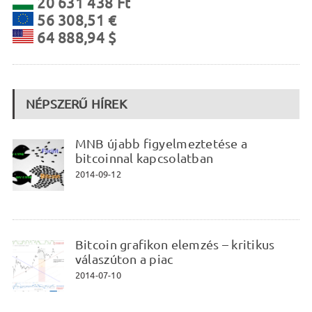
20 631 438 Ft
56 308,51 €
64 888,94 $
NÉPSZERŰ HÍREK
MNB újabb figyelmeztetése a
bitcoinnal kapcsolatban
2014-09-12
Bitcoin grafikon elemzés – kritikus
válaszúton a piac
2014-07-10