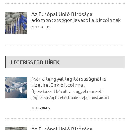
Az Európai Unió Bírósága
adómentességet javasol a bitcoinnak
2015-07-19
LEGFRISSEBB HÍREK
Már a lengyel légitársaságnál is
fizethetünk bitcoinnal
Új eszközzel bővült a lengyel nemzeti
légitársaság fizetési palettája, mostantól
2015-08-09
Az Európai Unió Bírósága