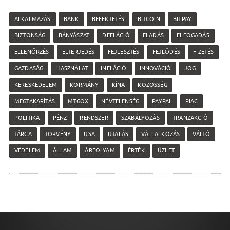
ALKALMAZÁS
BANK
BEFEKTETÉS
BITCOIN
BITPAY
BIZTONSÁG
BÁNYÁSZAT
DEFLÁCIÓ
ELADÁS
ELFOGADÁS
ELLENŐRZÉS
ELTERJEDÉS
FEJLESZTÉS
FEJLŐDÉS
FIZETÉS
GAZDASÁG
HASZNÁLAT
INFLÁCIÓ
INNOVÁCIÓ
JOG
KERESKEDELEM
KORMÁNY
KÍNA
KÖZÖSSÉG
MEGTAKARÍTÁS
MTGOX
NÉVTELENSÉG
PAYPAL
PIAC
POLITIKA
PÉNZ
RENDSZER
SZABÁLYOZÁS
TRANZAKCIÓ
TÁRCA
TÖRVÉNY
USA
UTALÁS
VÁLLALKOZÁS
VÁLTÓ
VÉDELEM
ÁLLAM
ÁRFOLYAM
ÉRTÉK
ÜZLET