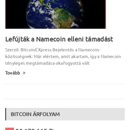
Lefújták a Namecoin elleni támadást
Szerző: BitcoinEXpress Bejelentés a Namecoin-
közösségnek: Már elértem, amit akartam, így a Namecoin
tényleges megtámadása okafogyottá vált
Tovább
BITCOIN ÁRFOLYAM