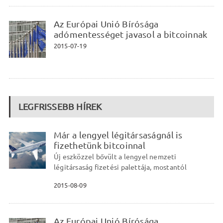
Az Európai Unió Bírósága
adómentességet javasol a bitcoinnak
2015-07-19
LEGFRISSEBB HÍREK
Már a lengyel légitársaságnál is
fizethetünk bitcoinnal
Új eszközzel bővült a lengyel nemzeti
légitársaság fizetési palettája, mostantól
2015-08-09
Az Európai Unió Bírósága