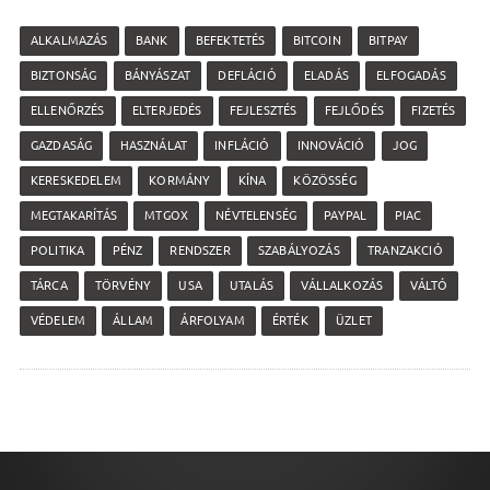
ALKALMAZÁS
BANK
BEFEKTETÉS
BITCOIN
BITPAY
BIZTONSÁG
BÁNYÁSZAT
DEFLÁCIÓ
ELADÁS
ELFOGADÁS
ELLENŐRZÉS
ELTERJEDÉS
FEJLESZTÉS
FEJLŐDÉS
FIZETÉS
GAZDASÁG
HASZNÁLAT
INFLÁCIÓ
INNOVÁCIÓ
JOG
KERESKEDELEM
KORMÁNY
KÍNA
KÖZÖSSÉG
MEGTAKARÍTÁS
MTGOX
NÉVTELENSÉG
PAYPAL
PIAC
POLITIKA
PÉNZ
RENDSZER
SZABÁLYOZÁS
TRANZAKCIÓ
TÁRCA
TÖRVÉNY
USA
UTALÁS
VÁLLALKOZÁS
VÁLTÓ
VÉDELEM
ÁLLAM
ÁRFOLYAM
ÉRTÉK
ÜZLET