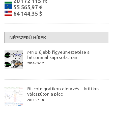
20 172 115 Ft
55 565,97 €
64 144,35 $
NÉPSZERŰ HÍREK
MNB újabb figyelmeztetése a
bitcoinnal kapcsolatban
2014-09-12
Bitcoin grafikon elemzés – kritikus
válaszúton a piac
2014-07-10