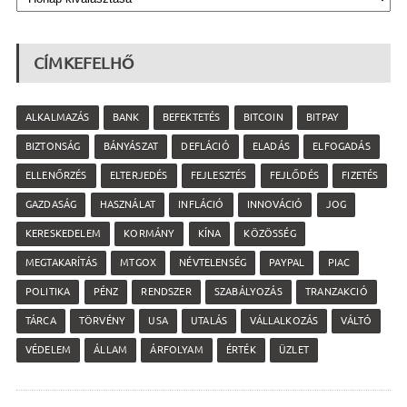
CÍMKEFELHŐ
ALKALMAZÁS
BANK
BEFEKTETÉS
BITCOIN
BITPAY
BIZTONSÁG
BÁNYÁSZAT
DEFLÁCIÓ
ELADÁS
ELFOGADÁS
ELLENŐRZÉS
ELTERJEDÉS
FEJLESZTÉS
FEJLŐDÉS
FIZETÉS
GAZDASÁG
HASZNÁLAT
INFLÁCIÓ
INNOVÁCIÓ
JOG
KERESKEDELEM
KORMÁNY
KÍNA
KÖZÖSSÉG
MEGTAKARÍTÁS
MTGOX
NÉVTELENSÉG
PAYPAL
PIAC
POLITIKA
PÉNZ
RENDSZER
SZABÁLYOZÁS
TRANZAKCIÓ
TÁRCA
TÖRVÉNY
USA
UTALÁS
VÁLLALKOZÁS
VÁLTÓ
VÉDELEM
ÁLLAM
ÁRFOLYAM
ÉRTÉK
ÜZLET