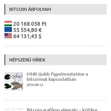
BITCOIN ÁRFOLYAM
20 168 058 Ft
55 554,80 €
64 131,45 $
NÉPSZERŰ HÍREK
MNB újabb figyelmeztetése a
bitcoinnal kapcsolatban
2014-09-12
Bitcoin grafikon elemzés – kritikus