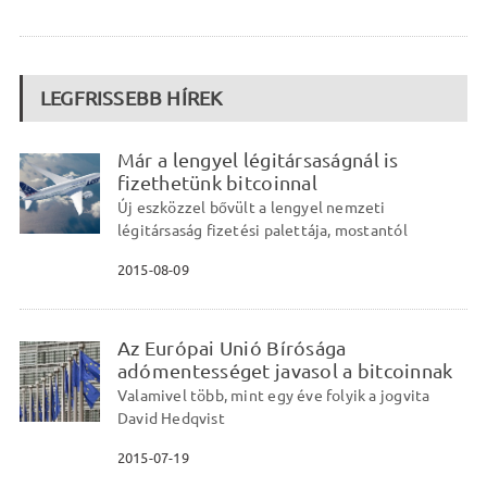
LEGFRISSEBB HÍREK
Már a lengyel légitársaságnál is
fizethetünk bitcoinnal
Új eszközzel bővült a lengyel nemzeti
légitársaság fizetési palettája, mostantól
2015-08-09
Az Európai Unió Bírósága
adómentességet javasol a bitcoinnak
Valamivel több, mint egy éve folyik a jogvita
David Hedqvist
2015-07-19