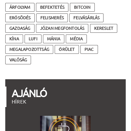
ÁRFOLYAM
BEFEKTETÉS
BITCOIN
ERŐSÖDÉS
FELISMERÉS
FELVÁSÁRLÁS
GAZDASÁG
JÓZAN MEGFONTOLÁS
KERESLET
KÍNA
LUFI
MÁNIA
MÉDIA
MEGALAPOZOTTSÁG
ŐRÜLET
PIAC
VALÓSÁG
AJÁNLÓ
HÍREK