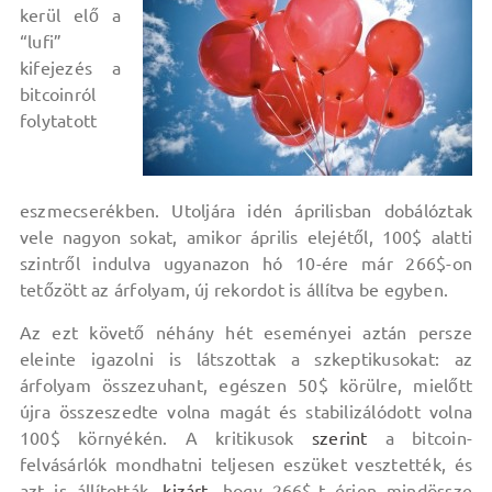
kerül elő a
“lufi”
kifejezés a
bitcoinról
folytatott
eszmecserékben. Utoljára idén áprilisban dobálóztak
vele nagyon sokat, amikor április elejétől, 100$ alatti
szintről indulva ugyanazon hó 10-ére már 266$-on
tetőzött az árfolyam, új rekordot is állítva be egyben.
Az ezt követő néhány hét eseményei aztán persze
eleinte igazolni is látszottak a szkeptikusokat: az
árfolyam összezuhant, egészen 50$ körülre, mielőtt
újra összeszedte volna magát és stabilizálódott volna
100$ környékén. A kritikusok
szerint
a bitcoin-
felvásárlók mondhatni teljesen eszüket vesztették, és
azt is állították,
kizárt
, hogy 266$-t érjen mindössze