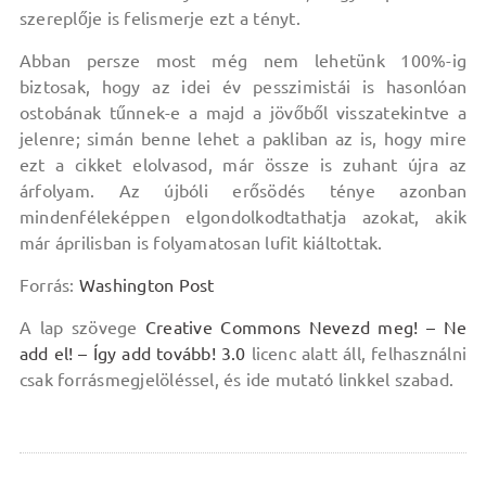
szereplője is felismerje ezt a tényt.
Abban persze most még nem lehetünk 100%-ig
biztosak, hogy az idei év pesszimistái is hasonlóan
ostobának tűnnek-e a majd a jövőből visszatekintve a
jelenre; simán benne lehet a pakliban az is, hogy mire
ezt a cikket elolvasod, már össze is zuhant újra az
árfolyam. Az újbóli erősödés ténye azonban
mindenféleképpen elgondolkodtathatja azokat, akik
már áprilisban is folyamatosan lufit kiáltottak.
Forrás:
Washington Post
A lap szövege
Creative Commons Nevezd meg! – Ne
add el! – Így add tovább! 3.0
licenc alatt áll, felhasználni
csak forrásmegjelöléssel, és ide mutató linkkel szabad.