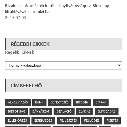
Bizalmas információk kerültek nyilvánosságra a Bitstamp
kirablásával kapcsolatban
2015-07-03
RÉGEBBI CIKKEK
Régebbi Cikkek
CÍMKEFELHŐ
ALKALMAZÁS
BANK
BEFEKTETÉS
BITCOIN
BITPAY
BIZTONSÁG
BÁNYÁSZAT
DEFLÁCIÓ
ELADÁS
ELFOGADÁS
ELLENŐRZÉS
ELTERJEDÉS
FEJLESZTÉS
FEJLŐDÉS
FIZETÉS