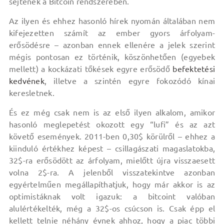
sejtenek a Bitcoin rendszerében.
Az ilyen és ehhez hasonló hírek nyomán általában nem
kifejezetten számít az ember gyors árfolyam-
erősödésre – azonban ennek ellenére a jelek szerint
mégis pontosan ez történik, köszönhetően (egyebek
mellett) a kockázati tőkések egyre erősödő
befektetési
kedvének
, illetve a szintén egyre fokozódó kínai
keresletnek.
És ez még csak nem is az első ilyen alkalom, amikor
hasonló meglepetést okozott egy “lufi” és az azt
követő események. 2011-ben 0,30$ körülről – ehhez a
kiinduló értékhez képest – csillagászati magaslatokba,
32$-ra erősödött az árfolyam, mielőtt újra visszaesett
volna 2$-ra. A jelenből visszatekintve azonban
egyértelműen megállapíthatjuk, hogy már akkor is az
optimistáknak volt igazuk: a bitcoint valóban
alulértékelték, még a 32$-os csúcson is. Csak épp el
kellett telnie néhány évnek ahhoz, hogy a piac többi