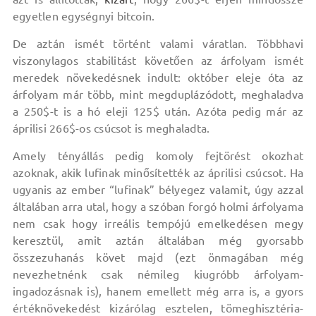
egyetlen egységnyi bitcoin.
De aztán ismét történt valami váratlan. Többhavi
viszonylagos stabilitást követően az árfolyam ismét
meredek növekedésnek indult: október eleje óta az
árfolyam már több, mint megduplázódott, meghaladva
a 250$-t is a hó eleji 125$ után. Azóta pedig már az
áprilisi 266$-os csúcsot is meghaladta.
Amely tényállás pedig komoly fejtörést okozhat
azoknak, akik lufinak minősítették az áprilisi csúcsot. Ha
ugyanis az ember “lufinak” bélyegez valamit, úgy azzal
általában arra utal, hogy a szóban forgó holmi árfolyama
nem csak hogy irreális tempójú emelkedésen megy
keresztül, amit aztán általában még gyorsabb
összezuhanás követ majd (ezt önmagában még
nevezhetnénk csak némileg kiugróbb árfolyam-
ingadozásnak is), hanem emellett még arra is, a gyors
értéknövekedést kizárólag esztelen, tömeghisztéria-