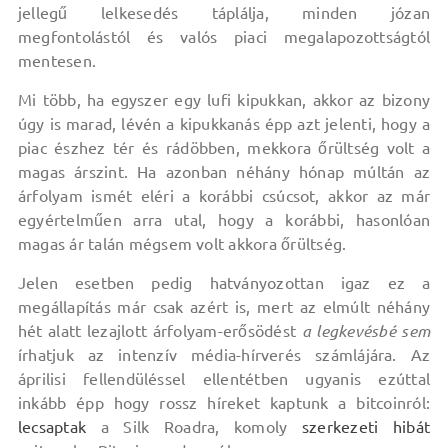
jellegű lelkesedés táplálja, minden józan
megfontolástól és valós piaci megalapozottságtól
mentesen.
Mi több, ha egyszer egy lufi kipukkan, akkor az bizony
úgy is marad, lévén a kipukkanás épp azt jelenti, hogy a
piac észhez tér és rádöbben, mekkora őrültség volt a
magas árszint. Ha azonban néhány hónap múltán az
árfolyam ismét eléri a korábbi csúcsot, akkor az már
egyértelműen arra utal, hogy a korábbi, hasonlóan
magas ár talán mégsem volt akkora őrültség.
Jelen esetben pedig hatványozottan igaz ez a
megállapítás már csak azért is, mert az elmúlt néhány
hét alatt lezajlott árfolyam-erősödést
a legkevésbé sem
írhatjuk az intenzív média-hírverés számlájára. Az
áprilisi fellendüléssel ellentétben ugyanis ezúttal
inkább épp hogy rossz híreket kaptunk a bitcoinról:
lecsaptak
a Silk Roadra, komoly
szerkezeti hibát