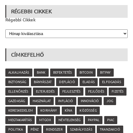
RÉGEBBI CIKKEK
Régebbi Cikkek
CÍMKEFELHŐ
ALKALMAZÁS
BANK
BEFEKTETÉS
BITCOIN
BITPAY
BIZTONSÁG
BÁNYÁSZAT
DEFLÁCIÓ
ELADÁS
ELFOGADÁS
ELLENŐRZÉS
ELTERJEDÉS
FEJLESZTÉS
FEJLŐDÉS
FIZETÉS
GAZDASÁG
HASZNÁLAT
INFLÁCIÓ
INNOVÁCIÓ
JOG
KERESKEDELEM
KORMÁNY
KÍNA
KÖZÖSSÉG
MEGTAKARÍTÁS
MTGOX
NÉVTELENSÉG
PAYPAL
PIAC
POLITIKA
PÉNZ
RENDSZER
SZABÁLYOZÁS
TRANZAKCIÓ