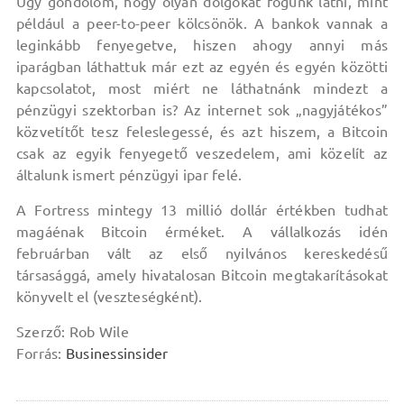
Úgy gondolom, hogy olyan dolgokat fogunk látni, mint
például a peer-to-peer kölcsönök. A bankok vannak a
leginkább fenyegetve, hiszen ahogy annyi más
iparágban láthattuk már ezt az egyén és egyén közötti
kapcsolatot, most miért ne láthatnánk mindezt a
pénzügyi szektorban is? Az internet sok „nagyjátékos”
közvetítőt tesz feleslegessé, és azt hiszem, a Bitcoin
csak az egyik fenyegető veszedelem, ami közelít az
általunk ismert pénzügyi ipar felé.
A Fortress mintegy 13 millió dollár értékben tudhat
magáénak Bitcoin érméket. A vállalkozás idén
februárban vált az első nyilvános kereskedésű
társasággá, amely hivatalosan Bitcoin megtakarításokat
könyvelt el (veszteségként).
Szerző: Rob Wile
Forrás:
Businessinsider