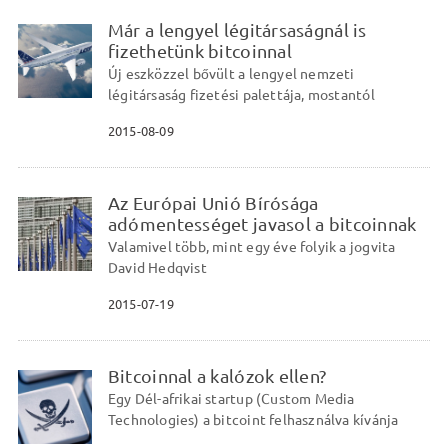
Már a lengyel légitársaságnál is
fizethetünk bitcoinnal
Új eszközzel bővült a lengyel nemzeti
légitársaság fizetési palettája, mostantól
2015-08-09
Az Európai Unió Bírósága
adómentességet javasol a bitcoinnak
Valamivel több, mint egy éve folyik a jogvita
David Hedqvist
2015-07-19
Bitcoinnal a kalózok ellen?
Egy Dél-afrikai startup (Custom Media
Technologies) a bitcoint felhasználva kívánja