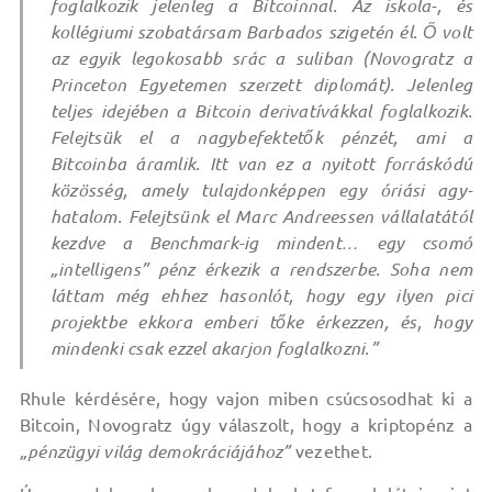
foglalkozik jelenleg a Bitcoinnal. Az iskola-, és
kollégiumi szobatársam Barbados szigetén él. Ő volt
az egyik legokosabb srác a suliban (Novogratz a
Princeton Egyetemen szerzett diplomát). Jelenleg
teljes idejében a Bitcoin derivatívákkal foglalkozik.
Felejtsük el a nagybefektetők pénzét, ami a
Bitcoinba áramlik. Itt van ez a nyitott forráskódú
közösség, amely tulajdonképpen egy óriási agy-
hatalom. Felejtsünk el Marc Andreessen vállalatától
kezdve a Benchmark-ig mindent… egy csomó
„intelligens” pénz érkezik a rendszerbe. Soha nem
láttam még ehhez hasonlót, hogy egy ilyen pici
projektbe ekkora emberi tőke érkezzen, és, hogy
mindenki csak ezzel akarjon foglalkozni.”
Rhule kérdésére, hogy vajon miben csúcsosodhat ki a
Bitcoin, Novogratz úgy válaszolt, hogy a kriptopénz a
„pénzügyi világ demokráciájához”
vezethet.