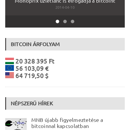
Monoprix üzletlánc is elfogadja a bitcoint
2014-04-10
BITCOIN ÁRFOLYAM
20 328 395 Ft
56 103,09 €
64 719,50 $
NÉPSZERŰ HÍREK
MNB újabb figyelmeztetése a
bitcoinnal kapcsolatban