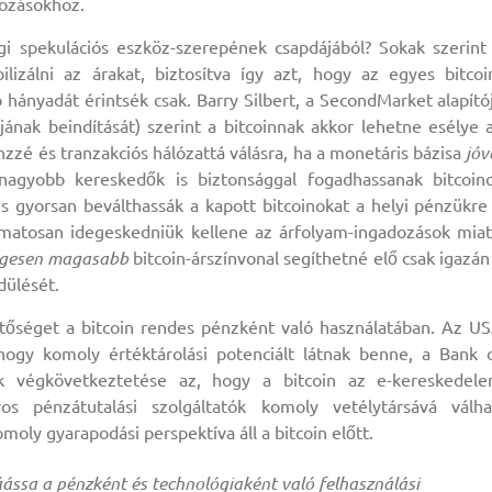
dozásokhoz.
gi spekulációs eszköz-szerepének csapdájából? Sokak szerint
lizálni az árakat, biztosítva így azt, hogy az egyes bitcoi
b hányadát érintsék csak. Barry Silbert, a SecondMarket alapító
jának beindítását) szerint a bitcoinnak akkor lehetne esélye 
nzzé és tranzakciós hálózattá válásra, ha a monetáris bázisa
jóv
 nagyobb kereskedők is biztonsággal fogadhassanak bitcoin
s gyorsan beválthassák a kapott bitcoinokat a helyi pénzükre
yamatosan idegeskedniük kellene az árfolyam-ingadozások miat
egesen magasabb
bitcoin-árszínvonal segíthetné elő csak igazán
dülését.
etőséget a bitcoin rendes pénzként való használatában. Az U
 hogy komoly értéktárolási potenciált látnak benne, a Bank 
k végkövetkeztetése az, hogy a bitcoin az e-kereskedel
 pénzátutalási szolgáltatók komoly vetélytársává válha
moly gyarapodási perspektíva áll a bitcoin előtt.
láássa a pénzként és technológiaként való felhasználási