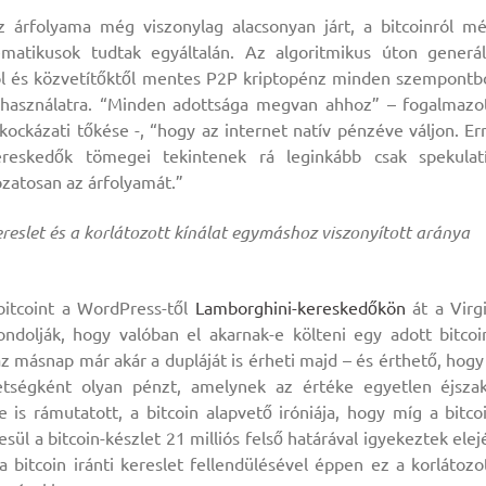
z árfolyama még viszonylag alacsonyan járt, a bitcoinról m
matikusok tudtak egyáltalán. Az algoritmikus úton generál
któl és közvetítőktől mentes P2P kriptopénz minden szempontb
 használatra. “Minden adottsága megvan ahhoz” – fogalmazo
kockázati tőkése -, “hogy az internet natív pénzéve váljon. Er
eskedők tömegei tekintenek rá leginkább csak spekulat
ozatosan az árfolyamát.”
kereslet és a korlátozott kínálat egymáshoz viszonyított aránya
bitcoint a WordPress-től
Lamborghini-kereskedőkön
át a Virg
ndolják, hogy valóban el akarnak-e költeni egy adott bitcoi
z másnap már akár a dupláját is érheti majd – és érthető, hogy
tségként olyan pénzt, amelynek az értéke egyetlen éjsza
is rámutatott, a bitcoin alapvető iróniája, hogy míg a bitco
lesül a bitcoin-készlet 21 milliós felső határával igyekeztek elej
a bitcoin iránti kereslet fellendülésével éppen ez a korlátozo