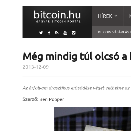
HÍREK
BITCOIN VÁSÁRLÁS 
Még mindig túl olcsó a 
2013-12-09
Az árfolyam drasztikus erősödése véget vethetne az 
Szerző:
Ben Popper