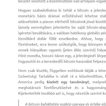
készlet vezetett a közelmúltbeli vad árfolyam-inga
Hogyan szabadulhatna ki tehát a bitcoin a jelenle
monetáris bázis drámai erősítésével lehetne stabi
adásvételek a piacon elérhető bitcoinok jóval kiseb
(amely nemrégiben jelentette be saját bitcoin-alap
ígéretei beváltására, a valóban hatékony globális pé
tízmilliárd dollár föllé emelkedne. Ahhoz, hogy
fizetéseket, arra lenne szükségük, hogy könnyen é
ennek hiányában ugyanis (jelen állás szerint) fol
Mint mondta, hosszú távon egy, a jelenleginél
lény
fogyasztói és a kereskedői bitcoin-használat felpezs
Nem csak kisebb, független entitások látják a leh
Szövetségi Tartaléka is utalt rá a közelmúltban,
America pedig
kiadott egy tanulmányt
, melyne
meghatározó fizetőeszközévé és a hagyományos
Kijelentették továbbá azt is, hogy nézetük szerint ko
A bitcoin befektetési eszköz-szerepe és értéke a