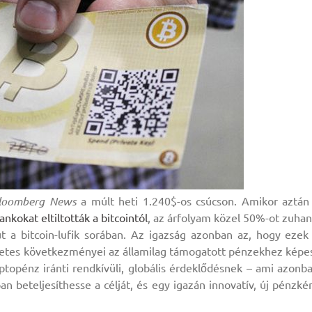
loomberg News
a múlt heti 1.240$-os csúcson. Amikor aztán
ankokat eltiltották a bitcointól
, az árfolyam közel 50%-ot zuhan
t a bitcoin-lufik sorában. Az igazság azonban az, hogy ezek
zetes következményei az államilag támogatott pénzekhez képe
iptopénz iránti rendkívüli, globális érdeklődésnek – ami azonb
an beteljesíthesse a célját, és egy igazán innovatív, új pénzké