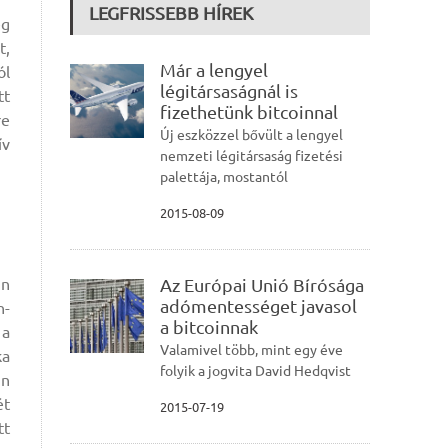
LEGFRISSEBB HÍREK
ég
t,
Már a lengyel
ól
légitársaságnál is
tt
fizethetünk bitcoinnal
re
Új eszközzel bővült a lengyel
ív
nemzeti légitársaság fizetési
palettája, mostantól
2015-08-09
in
Az Európai Unió Bírósága
adómentességet javasol
n-
a bitcoinnak
 a
Valamivel több, mint egy éve
ka
folyik a jogvita David Hedqvist
in
ét
2015-07-19
tt