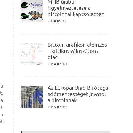
MNB újabb
figyelmeztetése a
bitcoinnal kapcsolatban
2014-09-12
Bitcoin grafikon elemzés
– kritikus válaszúton a
piac
2014-07-10
 a
Az Európai Unió Bírósága
t,
adómentességet javasol
a bitcoinnak
 a
st
2015-07-19
an
nt