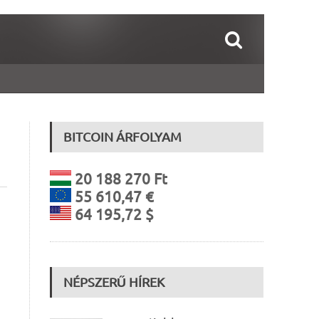
BITCOIN ÁRFOLYAM
20 188 270 Ft
55 610,47 €
64 195,72 $
NÉPSZERŰ HÍREK