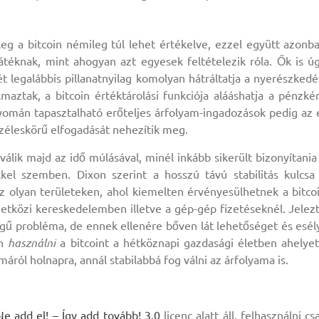
nleg a bitcoin némileg túl lehet értékelve, ezzel együtt azonb
téknak, mint ahogyan azt egyesek feltételezik róla. Ők is ú
ét legalábbis pillanatnyilag komolyan hátráltatja a nyerészkedé
maztak, a bitcoin értéktárolási funkciója alááshatja a pénzké
yomán tapasztalható erőteljes árfolyam-ingadozások pedig az 
széleskörű elfogadását nehezítik meg.
 válik majd az idő múlásával, minél inkább sikerült bizonyítania
el szemben. Dixon szerint a hosszú távú stabilitás kulcsa
az olyan területeken, ahol kiemelten érvényesülhetnek a bitco
zetközi kereskedelemben illetve a gép-gép fizetéseknél. Jelez
legű probléma, de ennek ellenére bőven lát lehetőséget és esél
en
használni
a bitcoint a hétköznapi gazdasági életben ahelyet
ról holnapra, annál stabilabbá fog válni az árfolyama is.
add el! – Így add tovább! 3.0
licenc alatt áll, felhasználni cs