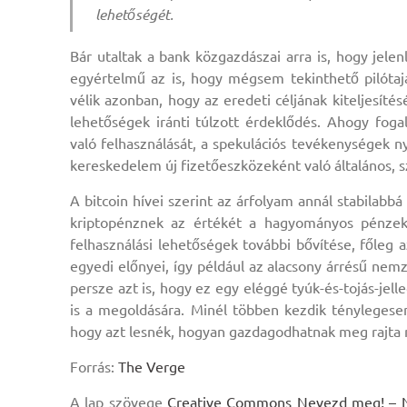
lehetőségét.
Bár utaltak a bank közgazdászai arra is, hogy jele
egyértelmű az is, hogy mégsem tekinthető pilótajá
vélik azonban, hogy az eredeti céljának kiteljesítés
lehetőségek iránti túlzott érdeklődés. Ahogy fogal
való felhasználását, a spekulációs tevékenységek n
kereskedelem új fizetőeszközeként való általános, 
A bitcoin hívei szerint az árfolyam annál stabilabbá
kriptopénznek az értékét a hagyományos pénzekk
felhasználási lehetőségek további bővítése, főleg 
egyedi előnyei, így például az alacsony árrésű nem
persze azt is, hogy ez egy eléggé tyúk-és-tojás-jel
is a megoldására. Minél többen kezdik tényleges
hogy azt lesnék, hogyan gazdagodhatnak meg rajta má
Forrás:
The Verge
A lap szövege
Creative Commons Nevezd meg! – Ne 