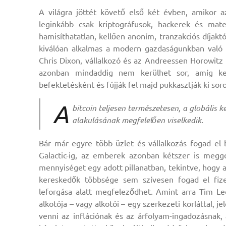
A világra jöttét követő első két évben, amikor a
leginkább csak kriptográfusok, hackerek és mate
hamisíthatatlan, kellően anoním, tranzakciós díja
kiválóan alkalmas a modern gazdaságunkban való
Chris Dixon, vállalkozó és az Andreessen Horowitz 
azonban mindaddig nem kerülhet sor, amíg ker
befektetésként és fújják fel majd pukkasztják ki sor
A
bitcoin teljesen természetesen, a globális 
alakulásának megfelelően viselkedik.
Bár már egyre több üzlet és vállalkozás fogad el 
Galactic-ig, az emberek azonban kétszer is meggo
mennyiséget egy adott pillanatban, tekintve, hogy a
kereskedők többsége sem szívesen fogad el fize
leforgása alatt megfeleződhet. Amint arra Tim Lee 
alkotója – vagy alkotói – egy szerkezeti korláttal, je
venni az inflációnak és az árfolyam-ingadozásnak, 