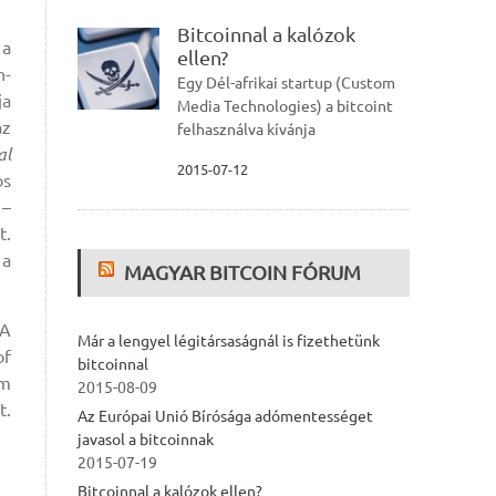
Bitcoinnal a kalózok
 a
ellen?
n-
Egy Dél-afrikai startup (Custom
ja
Media Technologies) a bitcoint
az
felhasználva kívánja
al
2015-07-12
os
 –
t.
 a
MAGYAR BITCOIN FÓRUM
SA
Már a lengyel légitársaságnál is fizethetünk
of
bitcoinnal
em
2015-08-09
t.
Az Európai Unió Bírósága adómentességet
javasol a bitcoinnak
2015-07-19
Bitcoinnal a kalózok ellen?