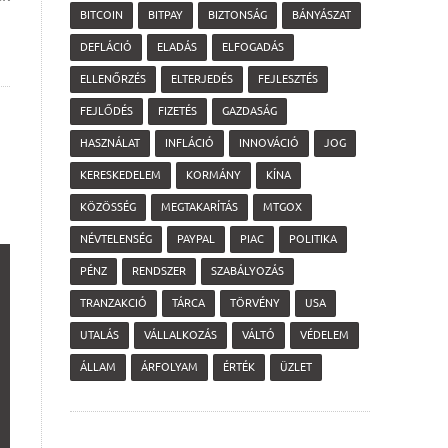
BITCOIN
BITPAY
BIZTONSÁG
BÁNYÁSZAT
DEFLÁCIÓ
ELADÁS
ELFOGADÁS
ELLENŐRZÉS
ELTERJEDÉS
FEJLESZTÉS
FEJLŐDÉS
FIZETÉS
GAZDASÁG
HASZNÁLAT
INFLÁCIÓ
INNOVÁCIÓ
JOG
KERESKEDELEM
KORMÁNY
KÍNA
KÖZÖSSÉG
MEGTAKARÍTÁS
MTGOX
NÉVTELENSÉG
PAYPAL
PIAC
POLITIKA
PÉNZ
RENDSZER
SZABÁLYOZÁS
TRANZAKCIÓ
TÁRCA
TÖRVÉNY
USA
UTALÁS
VÁLLALKOZÁS
VÁLTÓ
VÉDELEM
ÁLLAM
ÁRFOLYAM
ÉRTÉK
ÜZLET