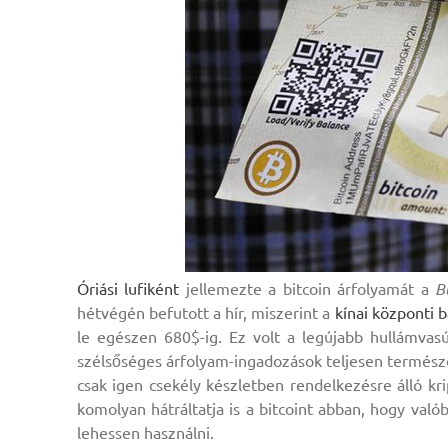
Óriási lufiként
jellemezte a bitcoin árfolyamát a
B
hétvégén befutott a hír, miszerint a
kínai központi b
le egészen 680$-ig. Ez volt a legújabb hullámvasú
szélsőséges árfolyam-ingadozások teljesen termés
csak igen csekély készletben rendelkezésre álló kr
komolyan hátráltatja is a bitcoint abban, hogy valób
lehessen használni.