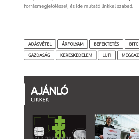
forrásmegjelöléssel, és ide mutató linkkel szabad.
ADÁSVÉTEL
ÁRFOLYAM
BEFEKTETÉS
BITC
GAZDASÁG
KERESKEDELEM
LUFI
MEGGAZ
AJÁNLÓ
CIKKEK