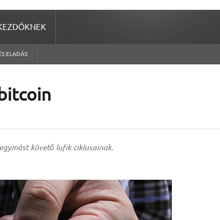
KEZDŐKNEK
ÉS ELADÁS
bitcoin
egymást követő lufik ciklusainak.