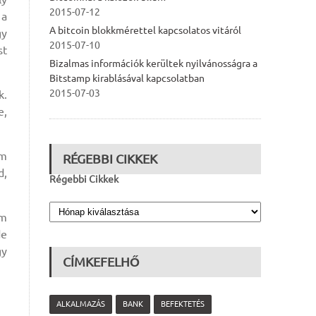
2015-07-12
 a
A bitcoin blokkmérettel kapcsolatos vitáról
gy
2015-07-10
st
Bizalmas információk kerültek nyilvánosságra a
Bitstamp kirablásával kapcsolatban
2015-07-03
k.
e,
em
RÉGEBBI CIKKEK
d,
Régebbi Cikkek
em
de
gy
CÍMKEFELHŐ
ALKALMAZÁS
BANK
BEFEKTETÉS