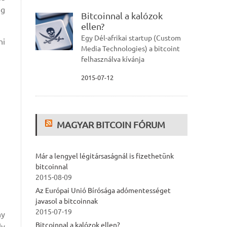
ig
Bitcoinnal a kalózok
ellen?
Egy Dél-afrikai startup (Custom
ni
Media Technologies) a bitcoint
felhasználva kívánja
2015-07-12
MAGYAR BITCOIN FÓRUM
Már a lengyel légitársaságnál is fizethetünk
bitcoinnal
2015-08-09
Az Európai Unió Bírósága adómentességet
javasol a bitcoinnak
2015-07-19
ny
Bitcoinnal a kalózok ellen?
ly