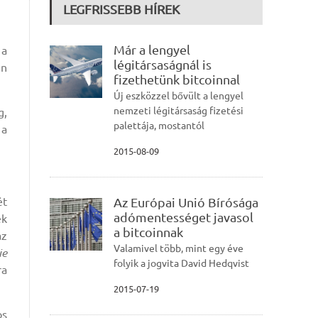
LEGFRISSEBB HÍREK
Már a lengyel
 a
légitársaságnál is
en
fizethetünk bitcoinnal
Új eszközzel bővült a lengyel
nemzeti légitársaság fizetési
g,
palettája, mostantól
 a
2015-08-09
ét
Az Európai Unió Bírósága
adómentességet javasol
ek
a bitcoinnak
az
Valamivel több, mint egy éve
ie
folyik a jogvita David Hedqvist
ra
2015-07-19
os