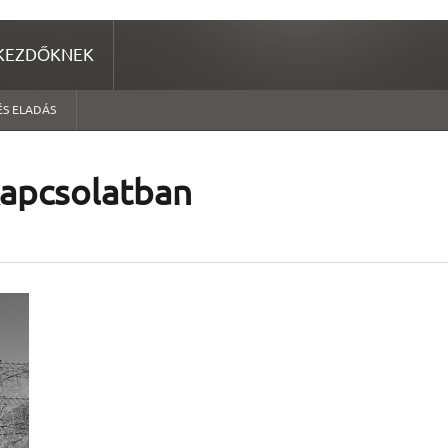
KEZDŐKNEK
ÉS ELADÁS
kapcsolatban