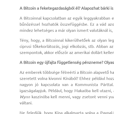
A Bitcoin a feketegazdaságból él? Alapozhat bárki is
A Bitcoinnal kapcsolatban az egyik leggyakrabban el
bűnözéssel hozhatók összefüggésbe. Ez a vád azo
mindez lehetséges a már olyan ismert valutáknál is, m
Tény, hogy, a Bitcoinnal kikerülhetőek az olyan legá
ciprusi tőkekorlátozás, jogi elkobzás, stb. Abban 
szempontok, akkor először az amerikai dollárt kellen
A Bitcoin egy újfajta függetlenség pénzneme? Olyas
Az emberek többsége félreérti a Bitcoin alapvető ha
szeretett volna kivonni Kínából? Ehhez például hoz
nagyon jó kapcsolata van a Kommunista Párttal
igazságalapjuk. Például, hogy Makaóba kell utazni
Wynn
kaszinóba kell menni, vagy zsetont venni yua
váltani.
Ne feledjük, hogy Kína alkalmazta volna a Paypal-