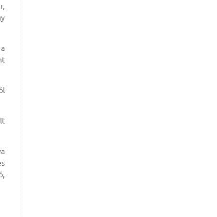
r,
gy
 a
nt
ól
lt
ya
es
ó,