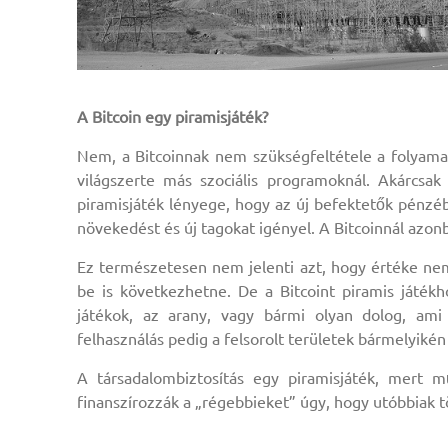
A Bitcoin egy piramisjáték?
Nem, a Bitcoinnak nem szükségfeltétele a folyamat
világszerte más szociális programoknál. Akárcsak 
piramisjáték lényege, hogy az új befektetők pénzéb
növekedést és új tagokat igényel. A Bitcoinnál azon
Ez természetesen nem jelenti azt, hogy értéke nem
be is következhetne. De a Bitcoint piramis játék
játékok, az arany, vagy bármi olyan dolog, ami 
felhasználás pedig a felsorolt területek bármelyikén
A társadalombiztosítás egy piramisjáték, mert 
finanszírozzák a „régebbieket” úgy, hogy utóbbiak 