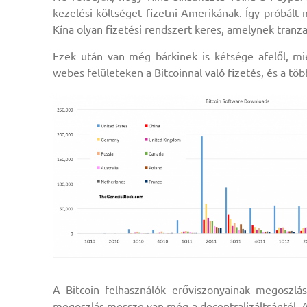
kezelési költséget fizetni Amerikának. Így próbál
Kína olyan fizetési rendszert keres, amelynek tranza
Ezek után van még bárkinek is kétsége afelől, mi
webes felületeken a Bitcoinnal való fizetés, és a tö
A Bitcoin felhasználók erőviszonyainak megoszlás
megoszlás messze van még a decentralizáltságtól. A