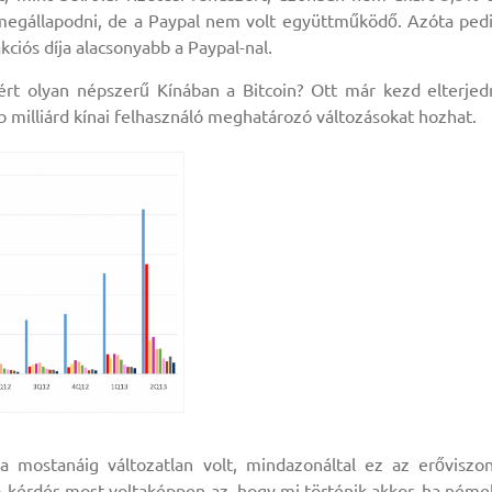
t megállapodni, de a Paypal nem volt együttműködő. Azóta ped
kciós díja alacsonyabb a Paypal-nal.
ért olyan népszerű Kínában a Bitcoin? Ott már kezd elterjed
bb milliárd kínai felhasználó meghatározó változásokat hozhat.
a mostanáig változatlan volt, mindazonáltal ez az erőviszo
 kérdés most voltaképpen az, hogy mi történik akkor, ha néme