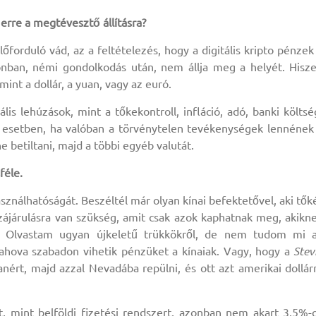
 erre a megtévesztő állításra?
őforduló vád, az a feltételezés, hogy a digitális kripto pénzek
nban, némi gondolkodás után, nem állja meg a helyét. Hisz
int a dollár, a yuan, vagy az euró.
lis lehúzások, mint a tőkekontroll, infláció, adó, banki költsé
az esetben, ha valóban a törvénytelen tevékenységek lennének
e betiltani, majd a többi egyéb valutát.
féle.
sználhatóságát. Beszéltél már olyan kínai befektetővel, aki tők
zájárulásra van szükség, amit csak azok kaphatnak meg, akikn
. Olvastam ugyan újkeletű trükkökről, de nem tudom mi 
, ahova szabadon vihetik pénzüket a kínaiak. Vagy, hogy a
Stev
nért, majd azzal Nevadába repülni, és ott azt amerikai dollár
t, mint belföldi fizetési rendszert, azonban nem akart 3,5%-