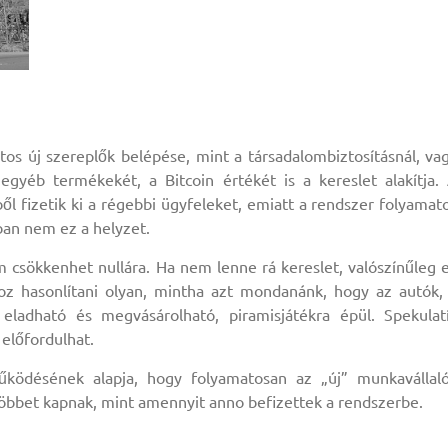
os új szereplők belépése, mint a társadalombiztosításnál, va
egyéb termékekét, a Bitcoin értékét is a kereslet alakítja.
ől fizetik ki a régebbi ügyfeleket, emiatt a rendszer folyamat
ban nem ez a helyzet.
 csökkenhet nullára. Ha nem lenne rá kereslet, valószínűleg 
hoz hasonlítani olyan, mintha azt mondanánk, hogy az autók,
eladható és megvásárolható, piramisjátékra épül. Spekulat
 előfordulhat.
működésének alapja, hogy folyamatosan az „új” munkavállal
többet kapnak, mint amennyit anno befizettek a rendszerbe.