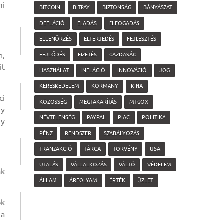
mi
BITCOIN
BITPAY
BIZTONSÁG
BÁNYÁSZAT
DEFLÁCIÓ
ELADÁS
ELFOGADÁS
ELLENŐRZÉS
ELTERJEDÉS
FEJLESZTÉS
n,
FEJLŐDÉS
FIZETÉS
GAZDASÁG
it
HASZNÁLAT
INFLÁCIÓ
INNOVÁCIÓ
JOG
KERESKEDELEM
KORMÁNY
KÍNA
ci
KÖZÖSSÉG
MEGTAKARÍTÁS
MTGOX
gy
NÉVTELENSÉG
PAYPAL
PIAC
POLITIKA
gy
PÉNZ
RENDSZER
SZABÁLYOZÁS
TRANZAKCIÓ
TÁRCA
TÖRVÉNY
USA
UTALÁS
VÁLLALKOZÁS
VÁLTÓ
VÉDELEM
ak
ÁLLAM
ÁRFOLYAM
ÉRTÉK
ÜZLET
ok
ma