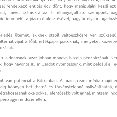
sal rendelkező entitás úgy dönt, hogy manipulálni kezdi ezt
coint, mivel számukra az ár elhanyagolható szempont, na
d időn belül a piacra ömlesztésével, nagy árfolyam-ingadozá
terjedés ütemét, akiknek stabil váltóeszközre van szükségü
lternatíváját a főbb értékpapír piacoknak, amelyeket közvetv
kozások.
n tulajdonosnak, azaz jobban mondva bitcoin pénztárcának. N
, hogy havonta 85 milliárdot nyomtassunk, mint például a Fe
e.
rint van potenciál a Bitcoinban. A mainstream média majdn
dig könnyen betilthatná és törvénytelenné nyilváníthatná, 
létrehozásának oka sokkal jelentősebb volt annál, mintsem, ho
 pénzügyi rendszer ellen.