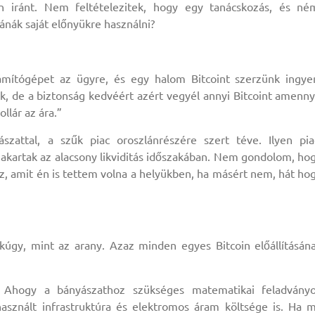
n iránt. Nem feltételezitek, hogy egy tanácskozás, és né
nák saját előnyükre használni?
zámítógépet az ügyre, és egy halom Bitcoint szerzünk ingye
Ok, de a biztonság kedvéért azért vegyél annyi Bitcoint amenny
llár az ára.”
szattal, a szűk piac oroszlánrészére szert téve. Ilyen pia
akartak az alacsony likviditás időszakában. Nem gondolom, ho
, amit én is tettem volna a helyükben, ha másért nem, hát ho
kúgy, mint az arany. Azaz minden egyes Bitcoin előállításán
. Ahogy a bányászathoz szükséges matematikai feladvány
sznált infrastruktúra és elektromos áram költsége is. Ha 