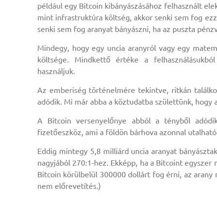
például egy Bitcoin kibányászásához felhasznált el
mint infrastruktúra költség, akkor senki sem fog ezz
senki sem fog aranyat bányászni, ha az puszta pénz
Mindegy, hogy egy uncia aranyról vagy egy matema
költsége. Mindkettő értéke a felhasználásukból
használjuk.
Az emberiség történelmére tekintve, ritkán találko
adódik. Mi már abba a köztudatba születtünk, hogy az
A Bitcoin versenyelőnye abból a tényből adódik
fizetőeszköz, ami a földön bárhova azonnal utalhat
Eddig mintegy 5,8 milliárd uncia aranyat bányászta
nagyjából 270:1-hez. Ekképp, ha a Bitcoint egyszer
Bitcoin körülbelül 300000 dollárt fog érni, az aran
nem előrevetítés.)