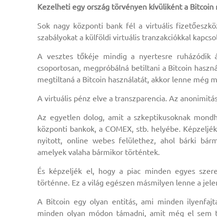
Kezelheti egy ország törvényen kívüliként a Bitcoin
Sok nagy központi bank fél a virtuális fizetőeszkö
szabályokat a külföldi virtuális tranzakciókkal kapcso
A vesztes tőkéje mindig a nyertesre ruházódik á
csoportosan, megpróbálná betiltani a Bitcoin haszn
megtiltaná a Bitcoin használatát, akkor lenne még m
A virtuális pénz elve a transzparencia. Az anonimi
Az egyetlen dolog, amit a szkeptikusoknak mondh
központi bankok, a COMEX, stb. helyébe. Képzeljék
nyitott, online webes felülethez, ahol bárki bá
amelyek valaha bármikor történtek.
És képzeljék el, hogy a piac minden egyes szere
történne. Ez a világ egészen másmilyen lenne a jelen
A Bitcoin egy olyan entitás, ami minden ilyenfajt
minden olyan módon támadni, amit még el sem tu