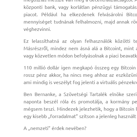
központi bank, vagy korlátlan pénzügyi támogatás
piacot. Például ha elkezdenek felvásárolni Bit
mennyiséget tudnának felhalmozni, majd annak rövi
véghezvinni.
Ez lelassíthatná az olyan felhasználók közötti 
Másrészről, mindez nem ásná alá a Bitcoint, mint a
vagy közvetlen módon befolyásolnak a piaci beavat
110 millió dollár igen megkapó összeg egy Bitcoi
rossz pénz akkor, ha nincs meg ahhoz az eszközünk
ami mindig is veszélyt fog jelenti a virtuális pénzekr
Ben Bernanke, a Szövetségi Tartalék elnöke sze
naponta beszél róla és promotálja, a kormány pe
mégsem teszi. Mindezek jelezhetik, hogy a Bitcoin 
egy kisebb „forradalmat” szítson a jelenleg használt
A „nemzeti” érdek nevében?