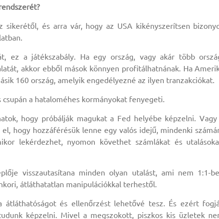
 rendszerét?
z sikerétől, és arra vár, hogy az USA kikényszerítsen bizony
latban.
t, ez a játékszabály. Ha egy ország, vagy akár több orszá
álatát, akkor ebből mások könnyen profitálhatnának. Ha Ameri
ásik 160 ország, amelyik engedélyezné az ilyen tranzakciókat.
tás csupán a hataloméhes kormányokat fenyegeti.
atok, hogy próbálják magukat a Fed helyébe képzelni. Vagy
 el, hogy hozzáférésük lenne egy valós idejű, mindenki számá
rmikor lekérdezhet, nyomon követhet számlákat és utalásoka
plője visszautasítana minden olyan utalást, ami nem 1:1-b
kori, átláthatatlan manipulációkkal terhestől.
a átláthatóságot és ellenőrzést lehetővé tesz. És ezért fogj
dunk képzelni. Mivel a megszokott, piszkos kis üzletek n