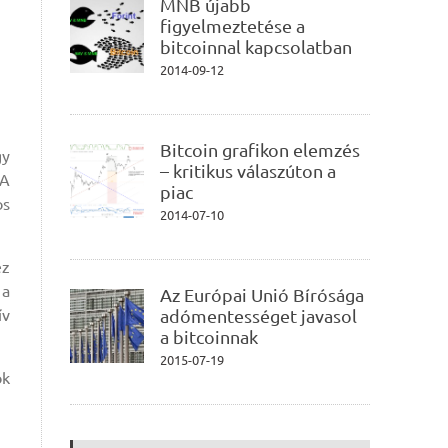
MNB újabb
figyelmeztetése a
bitcoinnal kapcsolatban
2014-09-12
Bitcoin grafikon elemzés
gy
– kritikus válaszúton a
 A
piac
os
2014-07-10
ez
 a
Az Európai Unió Bírósága
ív
adómentességet javasol
a bitcoinnak
2015-07-19
ók