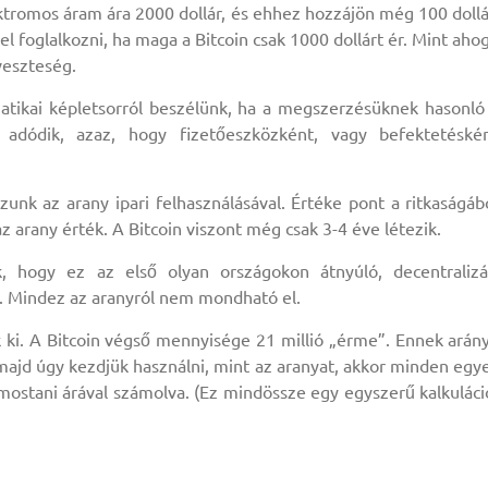
ektromos áram ára 2000 dollár, és ehhez hozzájön még 100 dollá
el foglalkozni, ha maga a Bitcoin csak 1000 dollárt ér. Mint aho
veszteség.
tikai képletsorról beszélünk, ha a megszerzésüknek hasonló
 adódik, azaz, hogy fizetőeszközként, vagy befektetéské
zunk az arany ipari felhasználásával. Értéke pont a ritkaságáb
 arany érték. A Bitcoin viszont még csak 3-4 éve létezik.
, hogy ez az első olyan országokon átnyúló, decentralizá
ó. Mindez az aranyról nem mondható el.
k ki. A Bitcoin végső mennyisége 21 millió „érme”. Ennek arán
 majd úgy kezdjük használni, mint az aranyat, akkor minden egy
y mostani árával számolva. (Ez mindössze egy egyszerű kalkuláci