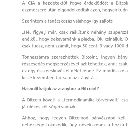
A CIA a kezdetektől fogva érdeklődött a Bitcoi
eszmecsere után elgondolkodtak azon, hogyan tudná
Szerintem a tanácskozás valahogy így zajlott:
„Hé, figyelj már, csak ráállítunk néhány szupers
anélkül, hogy bekavarnánk a piacba. Ok, csináljuk. 
csak tudsz, nem számít, hogy 50 cent, 9 vagy 1000 do
Tonnaszámra szerezhettek Bitcoint, ingyen bányá
részesedés megszerzésével azt tehettek, amit csak 
ez egy összeesküvés elmélet lenne. Ez mindössze az
kissé kezemben tartsam az irányítást.
Hasonlíthatjuk az aranyhoz a Bitcoint?
A Bitcoin követi a „termodinamika törvényeit” csa
járulékos költségei vannak.
Ahhoz, hogy legyen Bitcoinod bányásznod kell
nehézsége fokozódik, úgy növekszenek a hozzá ha