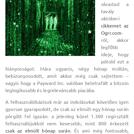
olvastad a
tavaly
októberi
cikkemet az
Ogrr.com
-
ról, akkor
legfőbb
ideje, hogy
pótold ezt a
hiányosságot. Mára ugyanis, négy hónap múltán,
bebizonyosodott, amit akkor még csak sejtettem –
vagyis hogy a Payward Inc. valóban beletrafált a bitcoin
leglogikusabb és legrelevánsabb piacába.
A felhasználóbázisuk már az indulásukat követően igen
gyorsan gyarapodott, de csak az elmúlt egy hónap során
pörgött fel igazán: a jelenleg közel 1.300 regirsztált
felhasználójukból nem kevesebb, mint 800 érkezett
csak az elmúlt hónap során
. És ami még fontosabb,