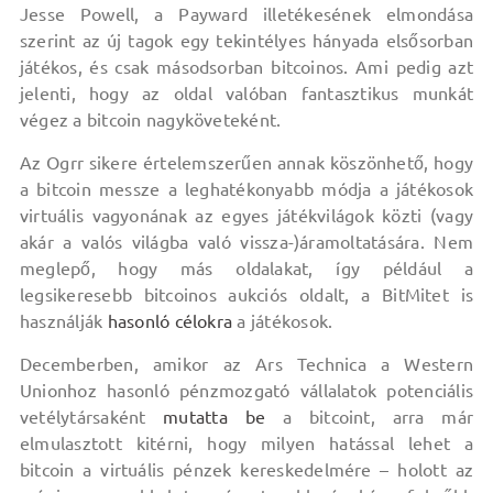
Jesse Powell, a Payward illetékesének elmondása
szerint az új tagok egy tekintélyes hányada elsősorban
játékos, és csak másodsorban bitcoinos. Ami pedig azt
jelenti, hogy az oldal valóban fantasztikus munkát
végez a bitcoin nagyköveteként.
Az Ogrr sikere értelemszerűen annak köszönhető, hogy
a bitcoin messze a leghatékonyabb módja a játékosok
virtuális vagyonának az egyes játékvilágok közti (vagy
akár a valós világba való vissza-)áramoltatására. Nem
meglepő, hogy más oldalakat, így például a
legsikeresebb bitcoinos aukciós oldalt, a BitMitet is
használják
hasonló célokra
a játékosok.
Decemberben, amikor az Ars Technica a Western
Unionhoz hasonló pénzmozgató vállalatok potenciális
vetélytársaként
mutatta be
a bitcoint, arra már
elmulasztott kitérni, hogy milyen hatással lehet a
bitcoin a virtuális pénzek kereskedelmére – holott az