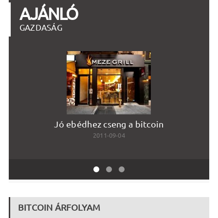
AJÁNLÓ
GAZDASÁG
Jó ebédhez cseng a bitcoin
2011-09-04
BITCOIN ÁRFOLYAM