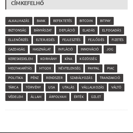
CÍMKEFELHŐ
ALKALMAZÁS
BANK
BEFEKTETÉS
BITCOIN
BITPAY
BIZTONSÁG
BÁNYÁSZAT
DEFLÁCIÓ
ELADÁS
ELFOGADÁS
ELLENŐRZÉS
ELTERJEDÉS
FEJLESZTÉS
FEJLŐDÉS
FIZETÉS
GAZDASÁG
HASZNÁLAT
INFLÁCIÓ
INNOVÁCIÓ
JOG
KERESKEDELEM
KORMÁNY
KÍNA
KÖZÖSSÉG
MEGTAKARÍTÁS
MTGOX
NÉVTELENSÉG
PAYPAL
PIAC
POLITIKA
PÉNZ
RENDSZER
SZABÁLYOZÁS
TRANZAKCIÓ
TÁRCA
TÖRVÉNY
USA
UTALÁS
VÁLLALKOZÁS
VÁLTÓ
VÉDELEM
ÁLLAM
ÁRFOLYAM
ÉRTÉK
ÜZLET