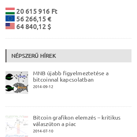
20 615 916 Ft
56 266,15 €
64 840,12 $
NÉPSZERŰ HÍREK
MNB újabb figyelmeztetése a
bitcoinnal kapcsolatban
2014-09-12
Bitcoin grafikon elemzés – kritikus
válaszúton a piac
2014-07-10