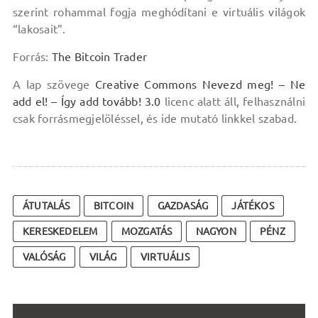
szerint rohammal fogja meghódítani e virtuális világok
“lakosait”.
Forrás:
The Bitcoin Trader
A lap szövege
Creative Commons Nevezd meg! – Ne
add el! – Így add tovább! 3.0
licenc alatt áll, felhasználni
csak forrásmegjelöléssel, és ide mutató linkkel szabad.
ÁTUTALÁS
BITCOIN
GAZDASÁG
JÁTÉKOS
KERESKEDELEM
MOZGATÁS
NAGYON
PÉNZ
VALÓSÁG
VILÁG
VIRTUÁLIS