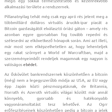
mégis egy sokkal természetesebb és kézenfekvőbb
alkalmazási területe a rendszernek.
Pillanatnyilag tehát még csak egy apró rés jelent meg a
többmilliárd dolláros virtuális árucikk-ipar piacát a
Bitcoin gazdaságától elválasztó óriási gáton – amely rés
azonban egyre gyorsabban fog tovább repedni és
szélesedni az elkövetkező hónapok során. Ami azt illeti,
már most sem elképzelhetetlen az, hogy lehenteljek
egy rakat szörnyet a World of Warcraftban, majd a
szerzeményeimből rendeljek magamnak egy nagyon is
valóságos
ebédet
.
Az őskövület bankrendszernek köszönhetően a bitcoin
(még) nem a legegyszerűbb módja az USA, az EU vagy
épp Japán közti pénzmozgatásnak, de Britannia,
Norrath és Azeroth virtuális világai között már annál
könnyebb, gyorsabb és hatékonyabb
vagyonáramoltatást tesz lehetővé. Az Ogrr
erőfeszítéseinek köszönhetően pedig a bitcoin a jelek