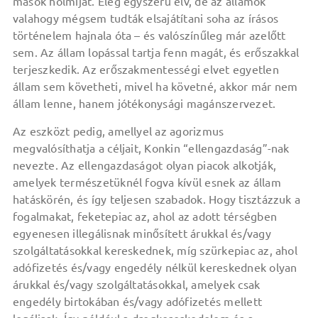
mások holmiját. Elég egyszerű elv, de az államok
valahogy mégsem tudták elsajátítani soha az írásos
történelem hajnala óta – és valószínűleg már azelőtt
sem. Az állam lopással tartja fenn magát, és erőszakkal
terjeszkedik. Az erőszakmentességi elvet egyetlen
állam sem követheti, mivel ha követné, akkor már nem
állam lenne, hanem jótékonysági magánszervezet.
Az eszközt pedig, amellyel az agorizmus
megvalósíthatja a céljait, Konkin “ellengazdaság”-nak
nevezte. Az ellengazdaságot olyan piacok alkotják,
amelyek természetüknél fogva kívül esnek az állam
hatáskörén, és így teljesen szabadok. Hogy tisztázzuk a
fogalmakat, feketepiac az, ahol az adott térségben
egyenesen illegálisnak minősített árukkal és/vagy
szolgáltatásokkal kereskednek, míg szürkepiac az, ahol
adófizetés és/vagy engedély nélkül kereskednek olyan
árukkal és/vagy szolgáltatásokkal, amelyek csak
engedély birtokában és/vagy adófizetés mellett