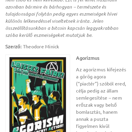
azonban bármire és bárhogyan – természete és
tulajdonságai folytán pedig egyes eszmeiségek hívei
különös lelkesedéssel viseltetnek iránta. Jelen
összeállításunkban a bitcoin kapcsán leggyakrabban
szóba kerülő eszmeiségeket mutatjuk be.
Szerző:
Theodore Minick
Agorizmus
Az agorizmus kifejezés
a görög agora
(“piactér”) szóból ered,
célja pedig az állam
semlegesítése – nem
erőszak vagy belső
bomlasztás, hanem
annak a puszta
figyelmen kívül