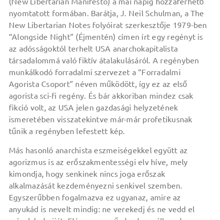
(New Libertarian Manifesto) a mai napig hozzáférhető
nyomtatott formában. Barátja, J. Neil Schulman, a The
New Libertarian Notes folyóirat szerkesztője 1979-ben
“Alongside Night” (Éjmentén) címen írt egy regényt is
az adósságoktól terhelt USA anarchokapitalista
társadalommá való fiktív átalakulásáról. A regényben
munkálkodó forradalmi szervezet a “Forradalmi
Agorista Csoport” néven működött, így ez az első
agorista sci-fi regény. És bár akkoriban mindez csak
fikció volt, az USA jelen gazdasági helyzetének
ismeretében visszatekintve már-már profetikusnak
tűnik a regényben lefestett kép.
Más hasonló anarchista eszmeiségekkel együtt az
agorizmus is az erőszakmentességi elv híve, mely
kimondja, hogy senkinek nincs joga erőszak
alkalmazását kezdeményezni senkivel szemben.
Egyszerűbben fogalmazva ez ugyanaz, amire az
anyukád is nevelt mindig: ne verekedj és ne vedd el