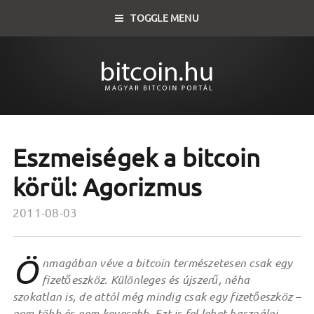
TOGGLE MENU
Eszmeiségek a bitcoin
körül: Agorizmus
2011-08-03
Ö
nmagában véve a bitcoin természetesen csak egy
fizetőeszköz. Különleges és újszerű, néha
szokatlan is, de attól még mindig csak egy fizetőeszköz –
nem több és nem kevesebb. Ezt is fel lehet használni