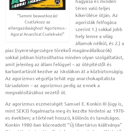
hagyása és minden
téren való teljes
kikerülése útján. Az
"Semmi beavatkozás!
agoristák felfogása
Csatlakozz az
ellengazdasághoz! Agorizmus -
szerint 1.) sokkal jobb
Agora! Anarchia! Cselekvés!"
hely lenne a világ
államok nélkül, és 2.) a
piac (nyereségességre törekvő magánvállalkozók)
sokkal jobban biztosíthatna minden olyan szolgáltatást,
amit jelenleg az állam felügyel – az útépítéstől és
karbantartásól kezdve az iskolákon át a közbiztonságig.
Az agorizmus végcélja tehát egy anarchokapitalista
társadalom – az agorizmus pedig az ennek a
megvalósításához vezető út.
Az agorizmus eszmeiségét Samuel E. Konkin III (úgy is,
mint SEK3) fogalmazta meg és kezdte hirdetni az 1970-
es években; a történet hosszú, különös és tanulságos.
Konkin 1980-ban közreadott “Új libertárius kiáltványa”