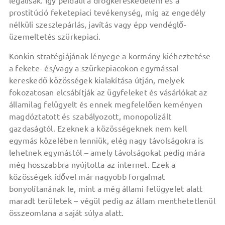
legálisak. Így például a drogkereskedelem és a
prostitúció feketepiaci tevékenység, míg az engedély
nélküli szeszlepárlás, javítás vagy épp vendéglő-
üzemeltetés szürkepiaci.
Konkin stratégiájának lényege a kormány kiéheztetése
a fekete- és/vagy a szürkepiacokon egymással
kereskedő közösségek kialakítása útján, melyek
fokozatosan elcsábítják az ügyfeleket és vásárlókat az
államilag felügyelt és ennek megfelelően keményen
magdóztatott és szabályozott, monopolizált
gazdaságtól. Ezeknek a közösségeknek nem kell
egymás közelében lenniük, elég nagy távolságokra is
lehetnek egymástól – amely távolságokat pedig mára
még hosszabbra nyújtotta az internet. Ezek a
közösségek idővel már nagyobb forgalmat
bonyolítanának le, mint a még állami felügyelet alatt
maradt területek – végül pedig az állam menthetetlenül
összeomlana a saját súlya alatt.