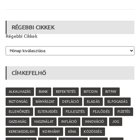
RÉGEBBI CIKKEK
Régebbi Cikkek
CÍMKEFELHŐ
ALKALMAZÁS
BANK
BEFEKTETÉS
BITCOIN
BITPAY
BIZTONSÁG
BÁNYÁSZAT
DEFLÁCIÓ
ELADÁS
ELFOGADÁS
ELLENŐRZÉS
ELTERJEDÉS
FEJLESZTÉS
FEJLŐDÉS
FIZETÉS
GAZDASÁG
HASZNÁLAT
INFLÁCIÓ
INNOVÁCIÓ
JOG
KERESKEDELEM
KORMÁNY
KÍNA
KÖZÖSSÉG