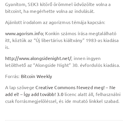
Gyanítom, SEK3 kitörő örömmel üdvözölte volna a
bitcoint, ha megérhette volna az indulását.
Ajánlott irodalom az agorizmus témája kapcsán:
www.agorism.info
; Konkin számos írása megtalálható
itt, köztük az “Új libertárius kiáltvány” 1983-as kiadása
is.
http://www.alongsidenight.net/
; innen ingyen
letölthető az “Alongside Night” 30. évfordulós kiadása.
Forrás:
Bitcoin Weekly
A lap szövege
Creative Commons Nevezd meg! – Ne
add el! – Így add tovább! 3.0
licenc alatt áll, felhasználni
csak forrásmegjelöléssel, és ide mutató linkkel szabad.