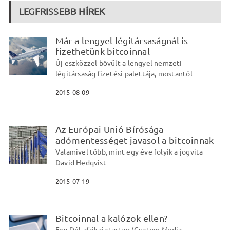
LEGFRISSEBB HÍREK
Már a lengyel légitársaságnál is
fizethetünk bitcoinnal
Új eszközzel bővült a lengyel nemzeti
légitársaság fizetési palettája, mostantól
2015-08-09
Az Európai Unió Bírósága
adómentességet javasol a bitcoinnak
Valamivel több, mint egy éve folyik a jogvita
David Hedqvist
2015-07-19
Bitcoinnal a kalózok ellen?