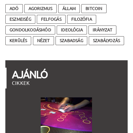
ADÓ
AGORIZMUS
ÁLLAM
BITCOIN
ESZMEISÉG
FELFOGÁS
FILOZÓFIA
GONDOLKODÁSMÓD
IDEOLÓGIA
IRÁNYZAT
KERÜLÉS
NÉZET
SZABADSÁG
SZABÁLYOZÁS
AJÁNLÓ
CIKKEK