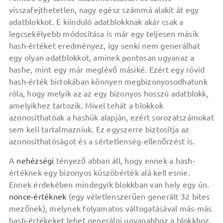
visszafejthetetlen, nagy egész számmá alakít át egy
adatblokkot. E kiinduló adatblokknak akár csak a
legcsekélyebb módosítása is már egy teljesen másik
hash-értéket eredményez, így senki nem generálhat
egy olyan adatblokkot, aminek pontosan ugyanaz a
hashe, mint egy már meglévő másiké. Ezért egy rövid
hash-érték birtokában könnyen megbizonyosodhatunk
róla, hogy melyik az az egy bizonyos hosszú adatblokk,
amelyikhez tartozik. Mivel tehát a blokkok
azonosíthatóak a hashük alapján, ezért sorozatszámokat
sem kell tartalmazniuk. Ez egyszerre biztosítja az
azonosíthatóságot és a sértetlenség-ellenőrzést is.
A
nehézségi
tényező abban áll, hogy ennek a hash-
értéknek egy bizonyos küszöbérték alá kell esnie.
Ennek érdekében mindegyik blokkban van hely egy ún.
nonce-értéknek
(egy véletlenszerűen generált 32 bites
mezőnek), melynek folyamatos váltogatásával más-más
hash-értékeket lehet generálni ugyanahhoz a blokkhoz.