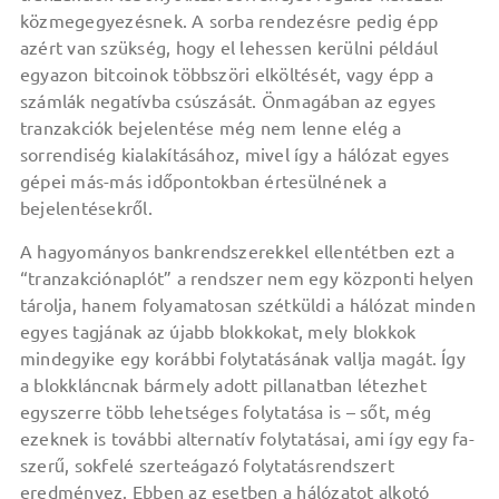
közmegegyezésnek. A sorba rendezésre pedig épp
azért van szükség, hogy el lehessen kerülni például
egyazon bitcoinok többszöri elköltését, vagy épp a
számlák negatívba csúszását. Önmagában az egyes
tranzakciók bejelentése még nem lenne elég a
sorrendiség kialakításához, mivel így a hálózat egyes
gépei más-más időpontokban értesülnének a
bejelentésekről.
A hagyományos bankrendszerekkel ellentétben ezt a
“tranzakciónaplót” a rendszer nem egy központi helyen
tárolja, hanem folyamatosan szétküldi a hálózat minden
egyes tagjának az újabb blokkokat, mely blokkok
mindegyike egy korábbi folytatásának vallja magát. Így
a blokkláncnak bármely adott pillanatban létezhet
egyszerre több lehetséges folytatása is – sőt, még
ezeknek is további alternatív folytatásai, ami így egy fa-
szerű, sokfelé szerteágazó folytatásrendszert
eredményez. Ebben az esetben a hálózatot alkotó