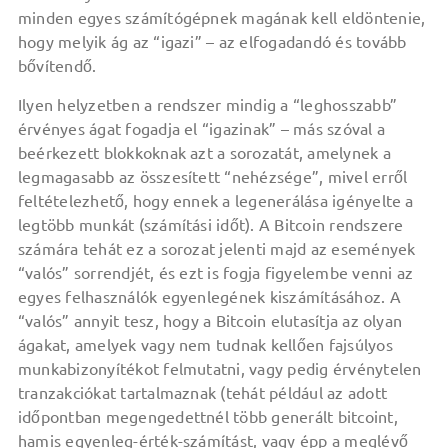
minden egyes számítógépnek magának kell eldöntenie,
hogy melyik ág az “igazi” – az elfogadandó és tovább
bővítendő.
Ilyen helyzetben a rendszer mindig a “leghosszabb”
érvényes ágat fogadja el “igazinak” – más szóval a
beérkezett blokkoknak azt a sorozatát, amelynek a
legmagasabb az összesített “nehézsége”, mivel erről
feltételezhető, hogy ennek a legenerálása igényelte a
legtöbb munkát (számítási időt). A Bitcoin rendszere
számára tehát ez a sorozat jelenti majd az események
“valós” sorrendjét, és ezt is fogja figyelembe venni az
egyes felhasználók egyenlegének kiszámításához. A
“valós” annyit tesz, hogy a Bitcoin elutasítja az olyan
ágakat, amelyek vagy nem tudnak kellően fajsúlyos
munkabizonyítékot felmutatni, vagy pedig érvénytelen
tranzakciókat tartalmaznak (tehát például az adott
időpontban megengedettnél több generált bitcoint,
hamis egyenleg-érték-számítást, vagy épp a meglévő