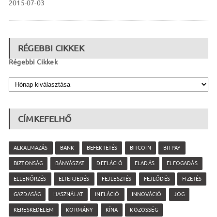
2015-07-03
RÉGEBBI CIKKEK
Régebbi Cikkek
CÍMKEFELHŐ
ALKALMAZÁS
BANK
BEFEKTETÉS
BITCOIN
BITPAY
BIZTONSÁG
BÁNYÁSZAT
DEFLÁCIÓ
ELADÁS
ELFOGADÁS
ELLENŐRZÉS
ELTERJEDÉS
FEJLESZTÉS
FEJLŐDÉS
FIZETÉS
GAZDASÁG
HASZNÁLAT
INFLÁCIÓ
INNOVÁCIÓ
JOG
KERESKEDELEM
KORMÁNY
KÍNA
KÖZÖSSÉG