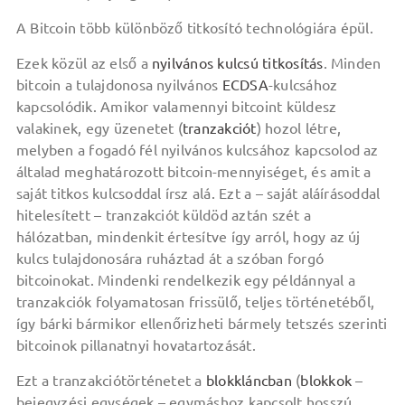
A Bitcoin több különböző titkosító technológiára épül.
Ezek közül az első a
nyilvános kulcsú titkosítás
. Minden
bitcoin a tulajdonosa nyilvános
ECDSA
-kulcsához
kapcsolódik. Amikor valamennyi bitcoint küldesz
valakinek, egy üzenetet (
tranzakciót
) hozol létre,
melyben a fogadó fél nyilvános kulcsához kapcsolod az
általad meghatározott bitcoin-mennyiséget, és amit a
saját titkos kulcsoddal írsz alá. Ezt a – saját aláírásoddal
hitelesített – tranzakciót küldöd aztán szét a
hálózatban, mindenkit értesítve így arról, hogy az új
kulcs tulajdonosára ruháztad át a szóban forgó
bitcoinokat. Mindenki rendelkezik egy példánnyal a
tranzakciók folyamatosan frissülő, teljes történetéből,
így bárki bármikor ellenőrizheti bármely tetszés szerinti
bitcoinok pillanatnyi hovatartozását.
Ezt a tranzakciótörténetet a
blokkláncban
(
blokkok
–
bejegyzési egységek – egymáshoz kapcsolt hosszú