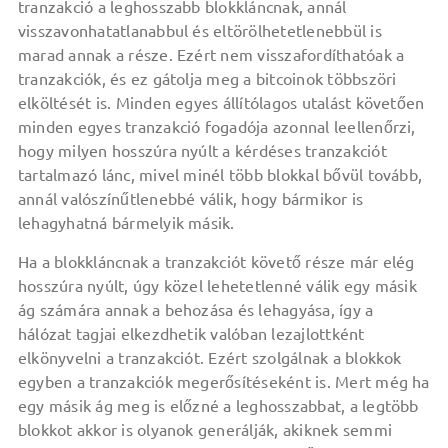
tranzakció a leghosszabb blokkláncnak, annál
visszavonhatatlanabbul és eltörölhetetlenebbül is
marad annak a része. Ezért nem visszafordíthatóak a
tranzakciók, és ez gátolja meg a bitcoinok többszöri
elköltését is. Minden egyes állítólagos utalást követően
minden egyes tranzakció fogadója azonnal leellenőrzi,
hogy milyen hosszúra nyúlt a kérdéses tranzakciót
tartalmazó lánc, mivel minél több blokkal bővül tovább,
annál valószínűtlenebbé válik, hogy bármikor is
lehagyhatná bármelyik másik.
Ha a blokkláncnak a tranzakciót követő része már elég
hosszúra nyúlt, úgy közel lehetetlenné válik egy másik
ág számára annak a behozása és lehagyása, így a
hálózat tagjai elkezdhetik valóban lezajlottként
elkönyvelni a tranzakciót. Ezért szolgálnak a blokkok
egyben a tranzakciók megerősítéseként is. Mert még ha
egy másik ág meg is előzné a leghosszabbat, a legtöbb
blokkot akkor is olyanok generálják, akiknek semmi