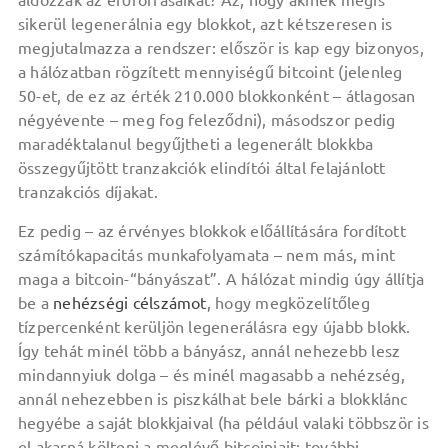
áldozzák az erőforrásaikat? Az, hogy akinek mégis
sikerül legenerálnia egy blokkot, azt kétszeresen is
megjutalmazza a rendszer: először is kap egy bizonyos,
a hálózatban rögzített mennyiségű bitcoint (jelenleg
50-et, de ez az érték 210.000 blokkonként – átlagosan
négyévente – meg fog feleződni), másodszor pedig
maradéktalanul begyűjtheti a legenerált blokkba
összegyűjtött tranzakciók elindítói által felajánlott
tranzakciós díjakat.
Ez pedig – az érvényes blokkok előállítására fordított
számítókapacitás munkafolyamata – nem más, mint
maga a bitcoin-“bányászat”. A hálózat mindig úgy állítja
be a
nehézségi célszámot
, hogy megközelítőleg
tízpercenként kerüljön legenerálásra egy újabb blokk.
Így tehát minél több a bányász, annál nehezebb lesz
mindannyiuk dolga – és minél magasabb a nehézség,
annál nehezebben is piszkálhat bele bárki a blokklánc
hegyébe a saját blokkjaival (ha például valaki többször is
el akarná költeni a meglévő bitcoinjait; további