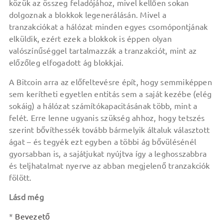
közük az összeg feladójához, mivel kellően sokan
dolgoznak a blokkok legenerálásán. Mivel a
tranzakciókat a hálózat minden egyes csomópontjának
elküldik, ezért ezek a blokkok is éppen olyan
valószínűséggel tartalmazzák a tranzakciót, mint az
előzőleg elfogadott ág blokkjai.
A Bitcoin arra az előfeltevésre épít, hogy semmiképpen
sem kerítheti egyetlen entitás sem a saját kezébe (elég
sokáig) a hálózat számítókapacitásának több, mint a
felét. Erre lenne ugyanis szükség ahhoz, hogy tetszés
szerint bővíthessék tovább bármelyik általuk választott
ágat – és tegyék ezt egyben a többi ág bővülésénél
gyorsabban is, a sajátjukat nyújtva így a leghosszabbra
és teljhatalmat nyerve az abban megjelenő tranzakciók
fölött.
Lásd még
*
Bevezető