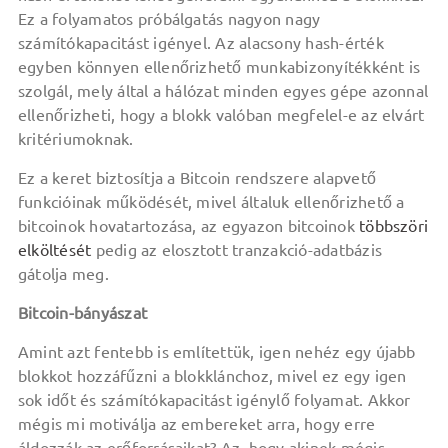
Ez a folyamatos próbálgatás nagyon nagy
számítókapacitást igényel. Az alacsony hash-érték
egyben könnyen ellenőrizhető munkabizonyítékként is
szolgál, mely által a hálózat minden egyes gépe azonnal
ellenőrizheti, hogy a blokk valóban megfelel-e az elvárt
kritériumoknak.
Ez a keret biztosítja a Bitcoin rendszere alapvető
funkcióinak működését, mivel általuk ellenőrizhető a
bitcoinok hovatartozása, az egyazon bitcoinok
többszöri
elköltését
pedig az elosztott tranzakció-adatbázis
gátolja meg.
Bitcoin-bányászat
Amint azt fentebb is említettük, igen nehéz egy újabb
blokkot hozzáfűzni a blokklánchoz, mivel ez egy igen
sok időt és számítókapacitást igénylő folyamat. Akkor
mégis mi motiválja az embereket arra, hogy erre