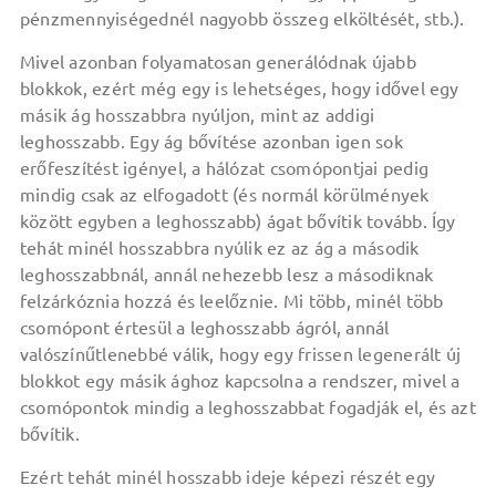
pénzmennyiségednél nagyobb összeg elköltését, stb.).
Mivel azonban folyamatosan generálódnak újabb
blokkok, ezért még egy is lehetséges, hogy idővel egy
másik ág hosszabbra nyúljon, mint az addigi
leghosszabb. Egy ág bővítése azonban igen sok
erőfeszítést igényel, a hálózat csomópontjai pedig
mindig csak az elfogadott (és normál körülmények
között egyben a leghosszabb) ágat bővítik tovább. Így
tehát minél hosszabbra nyúlik ez az ág a második
leghosszabbnál, annál nehezebb lesz a másodiknak
felzárkóznia hozzá és leelőznie. Mi több, minél több
csomópont értesül a leghosszabb ágról, annál
valószínűtlenebbé válik, hogy egy frissen legenerált új
blokkot egy másik ághoz kapcsolna a rendszer, mivel a
csomópontok mindig a leghosszabbat fogadják el, és azt
bővítik.
Ezért tehát minél hosszabb ideje képezi részét egy