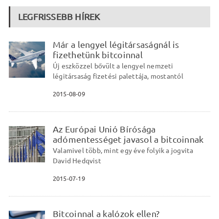
LEGFRISSEBB HÍREK
Már a lengyel légitársaságnál is
fizethetünk bitcoinnal
Új eszközzel bővült a lengyel nemzeti
légitársaság fizetési palettája, mostantól
2015-08-09
Az Európai Unió Bírósága
adómentességet javasol a bitcoinnak
Valamivel több, mint egy éve folyik a jogvita
David Hedqvist
2015-07-19
Bitcoinnal a kalózok ellen?