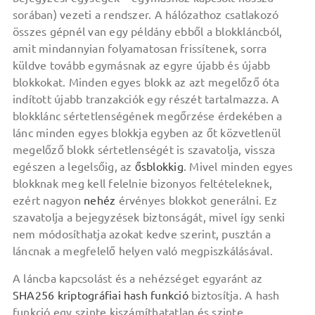
sorában) vezeti a rendszer. A hálózathoz csatlakozó
összes gépnél van egy példány ebből a blokkláncból,
amit mindannyian folyamatosan frissítenek, sorra
küldve tovább egymásnak az egyre újabb és újabb
blokkokat. Minden egyes blokk az azt megelőző óta
indított újabb tranzakciók egy részét tartalmazza. A
blokklánc sértetlenségének megőrzése érdekében a
lánc minden egyes blokkja egyben az őt közvetlenül
megelőző blokk sértetlenségét is szavatolja, vissza
egészen a legelsőig, az
ősblokkig
. Mivel minden egyes
blokknak meg kell felelnie bizonyos feltételeknek,
ezért nagyon
nehéz
érvényes blokkot generálni. Ez
szavatolja a bejegyzések biztonságát, mivel így senki
nem módosíthatja azokat kedve szerint, pusztán a
láncnak a megfelelő helyen való megpiszkálásával.
A láncba kapcsolást és a nehézséget egyaránt az
SHA256
kriptográfiai hash funkció
biztosítja. A hash
funkció egy szinte kiszámíthatatlan és szinte