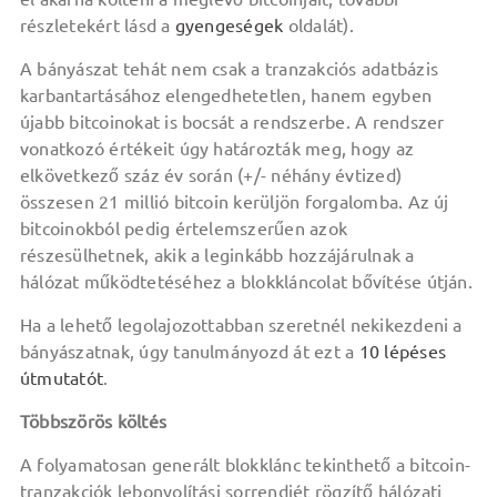
részletekért lásd a
gyengeségek
oldalát).
A bányászat tehát nem csak a tranzakciós adatbázis
karbantartásához elengedhetetlen, hanem egyben
újabb bitcoinokat is bocsát a rendszerbe. A rendszer
vonatkozó értékeit úgy határozták meg, hogy az
elkövetkező száz év során (+/- néhány évtized)
összesen 21 millió bitcoin kerüljön forgalomba. Az új
bitcoinokból pedig értelemszerűen azok
részesülhetnek, akik a leginkább hozzájárulnak a
hálózat működtetéséhez a blokkláncolat bővítése útján.
Ha a lehető legolajozottabban szeretnél nekikezdeni a
bányászatnak, úgy tanulmányozd át ezt a
10 lépéses
útmutatót
.
Többszörös költés
A folyamatosan generált blokklánc tekinthető a bitcoin-
tranzakciók lebonyolítási sorrendjét rögzítő hálózati