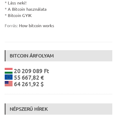
*
Láss neki!
*
A Bitcoin használata
*
Bitcoin GYIK
Forrás:
How bitcoin works
BITCOIN ÁRFOLYAM
20 209 089 Ft
55 667,82 €
64 261,92 $
NÉPSZERŰ HÍREK