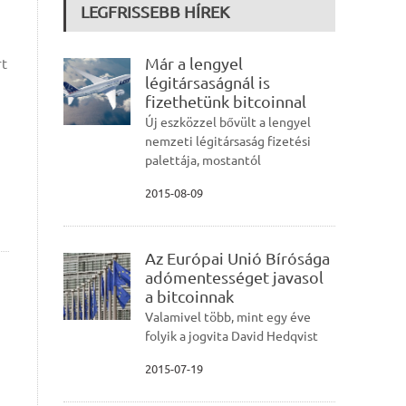
LEGFRISSEBB HÍREK
Már a lengyel
rt
légitársaságnál is
fizethetünk bitcoinnal
Új eszközzel bővült a lengyel
nemzeti légitársaság fizetési
palettája, mostantól
2015-08-09
Az Európai Unió Bírósága
adómentességet javasol
a bitcoinnak
Valamivel több, mint egy éve
folyik a jogvita David Hedqvist
2015-07-19