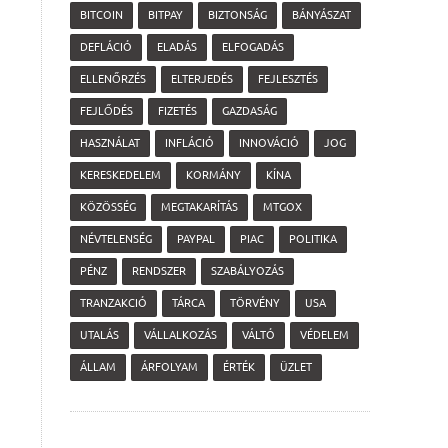
BITCOIN
BITPAY
BIZTONSÁG
BÁNYÁSZAT
DEFLÁCIÓ
ELADÁS
ELFOGADÁS
ELLENŐRZÉS
ELTERJEDÉS
FEJLESZTÉS
FEJLŐDÉS
FIZETÉS
GAZDASÁG
HASZNÁLAT
INFLÁCIÓ
INNOVÁCIÓ
JOG
KERESKEDELEM
KORMÁNY
KÍNA
KÖZÖSSÉG
MEGTAKARÍTÁS
MTGOX
NÉVTELENSÉG
PAYPAL
PIAC
POLITIKA
PÉNZ
RENDSZER
SZABÁLYOZÁS
TRANZAKCIÓ
TÁRCA
TÖRVÉNY
USA
UTALÁS
VÁLLALKOZÁS
VÁLTÓ
VÉDELEM
ÁLLAM
ÁRFOLYAM
ÉRTÉK
ÜZLET