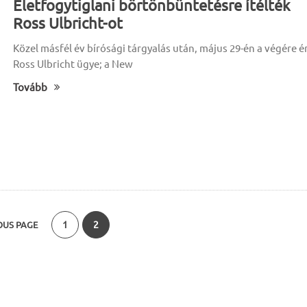
Életfogytiglani börtönbüntetésre ítélték
Ross Ulbricht-ot
Közel másfél év bírósági tárgyalás után, május 29-én a végére é
Ross Ulbricht ügye; a New
Tovább
1
2
OUS PAGE