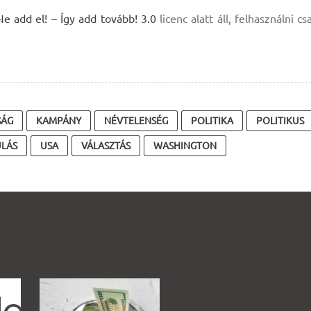
add el! – Így add tovább! 3.0
licenc alatt áll, felhasználni cs
SÁG
KAMPÁNY
NÉVTELENSÉG
POLITIKA
POLITIKUS
ULÁS
USA
VÁLASZTÁS
WASHINGTON