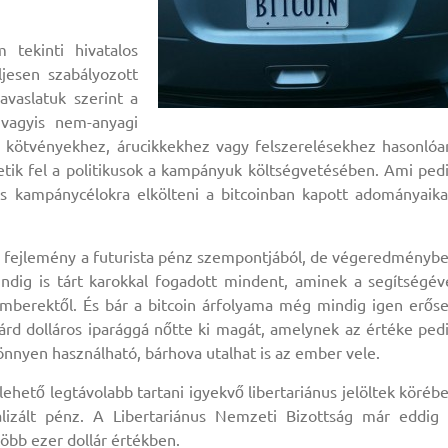
 tekinti hivatalos
esen szabályozott
avaslatuk szerint a
 vagyis nem-anyagi
, kötvényekhez, árucikkekhez vagy felszerelésekhez hasonlóa
etik fel a politikusok a kampányuk költségvetésében. Ami ped
es kampánycélokra elkölteni a bitcoinban kapott adományaika
a fejlemény a futurista pénz szempontjából, de végeredményb
ig is tárt karokkal fogadott mindent, aminek a segítségév
berektől. És bár a bitcoin árfolyama még mindig igen erős
árd dolláros iparággá nőtte ki magát, amelynek az értéke ped
könnyen használható, bárhova utalhat is az ember vele.
ető legtávolabb tartani igyekvő libertariánus jelöltek köréb
izált pénz. A Libertariánus Nemzeti Bizottság már eddig 
öbb ezer dollár értékben.