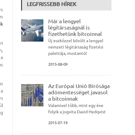
LEGFRISSEBB HÍREK
es
em
Már a lengyel
lk
légitársaságnál is
fizethetünk bitcoinnal
Új eszközzel bővült a lengyel
en
nemzeti légitársaság fizetési
n,
palettája, mostantól
 a
os
2015-08-09
us
Az Európai Unió Bírósága
 a
adómentességet javasol
es
a bitcoinnak
ül
Valamivel több, mint egy éve
folyik a jogvita David Hedqvist
ág
2015-07-19