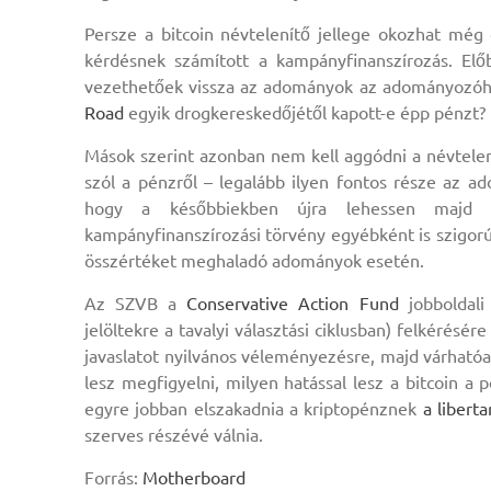
Persze a bitcoin névtelenítő jellege okozhat még
kérdésnek számított a kampányfinanszírozás. El
vezethetőek vissza az adományok az adományozóh
Road
egyik drogkereskedőjétől kapott-e épp pénzt? 
Mások szerint azonban nem kell aggódni a névtele
szól a pénzről – legalább ilyen fontos része az
hogy a későbbiekben újra lehessen majd ku
kampányfinanszírozási törvény egyébként is szigorú k
összértéket meghaladó adományok esetén.
Az SZVB a
Conservative Action Fund
jobboldali
jelöltekre a tavalyi választási ciklusban) felkérésér
javaslatot nyilvános véleményezésre, majd várhatóa
lesz megfigyelni, milyen hatással lesz a bitcoin a p
egyre jobban elszakadnia a kriptopénznek
a libert
szerves részévé válnia.
Forrás:
Motherboard