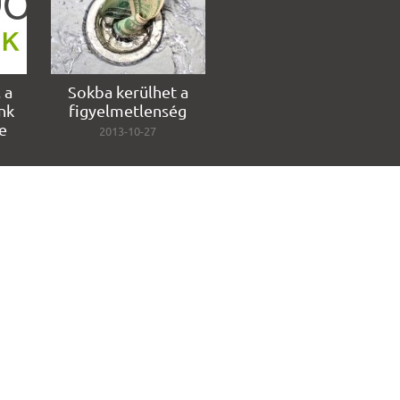
 a
Sokba kerülhet a
nk
figyelmetlenség
e
2013-10-27