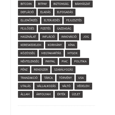
BITCOIN
BITPAY
BIZTONSÁG
BÁNYÁSZAT
DEFLÁCIÓ
ELADÁS
ELFOGADÁS
ELLENŐRZÉS
ELTERJEDÉS
FEJLESZTÉS
FEJLŐDÉS
FIZETÉS
GAZDASÁG
HASZNÁLAT
INFLÁCIÓ
INNOVÁCIÓ
JOG
KERESKEDELEM
KORMÁNY
KÍNA
KÖZÖSSÉG
MEGTAKARÍTÁS
MTGOX
NÉVTELENSÉG
PAYPAL
PIAC
POLITIKA
PÉNZ
RENDSZER
SZABÁLYOZÁS
TRANZAKCIÓ
TÁRCA
TÖRVÉNY
USA
UTALÁS
VÁLLALKOZÁS
VÁLTÓ
VÉDELEM
ÁLLAM
ÁRFOLYAM
ÉRTÉK
ÜZLET