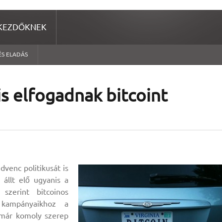
KEZDŐKNEK
ÉS ELADÁS
is elfogadnak bitcoint
dvenc politikusát is
állt elő ugyanis a
szerint bitcoinos
 kampányaikhoz a
n már komoly szerep