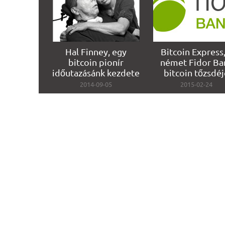
Hal Finney, egy
Bitcoin Express,
bitcoin pionír
német Fidor Ba
időutazásánk kezdete
bitcoin tőzsdéj
2014-09-05
2015-02-24