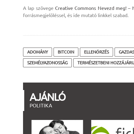
A lap szövege
Creative Commons Nevezd meg! – Ne 
forrásmegjelöléssel, és ide mutató linkkel szabad.
ADOMÁNY
BITCOIN
ELLENŐRZÉS
GAZDA
SZEMÉLYAZONOSSÁG
TERMÉSZETBENI HOZZÁJÁR
AJÁNLÓ
POLITIKA