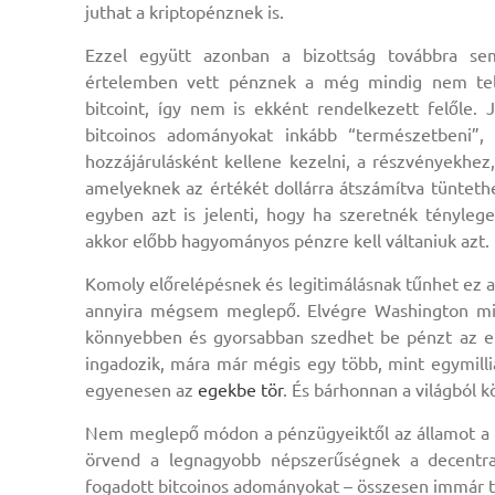
juthat a kriptopénznek is.
Ezzel együtt azonban a bizottság továbbra sem
értelemben vett pénznek a még mindig nem telj
bitcoint, így nem is ekként rendelkezett felőle. J
bitcoinos adományokat inkább “természetbeni”,
hozzájárulásként kellene kezelni, a részvényekhez
amelyeknek az értékét dollárra átszámítva tünteth
egyben azt is jelenti, hogy ha szeretnék tényleg
akkor előbb hagyományos pénzre kell váltaniuk azt.
Komoly előrelépésnek és legitimálásnak tűnhet ez 
annyira mégsem meglepő. Elvégre Washington mind
könnyebben és gyorsabban szedhet be pénzt az em
ingadozik, mára már mégis egy több, mint egymilli
egyenesen az
egekbe tör
. És bárhonnan a világból 
Nem meglepő módon a pénzügyeiktől az államot a leh
örvend a legnagyobb népszerűségnek a decentral
fogadott bitcoinos adományokat – összesen immár t