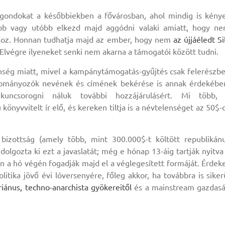
 gondokat a későbbiekben a fővárosban, ahol mindig is kény
őbb vagy utóbb elkezd majd aggódni valaki amiatt, hogy n
oz. Honnan tudhatja majd az ember, hogy nem
az újjáéledt Si
Elvégre ilyeneket senki nem akarna a támogatói között tudni.
nség miatt, mivel a kampánytámogatás-gyűjtés csak felerészb
 adományozók nevének és címének bekérése is annak érdekébe
ncsorogni náluk további hozzájárulásért. Mi több,
önyvvitelt ír elő, és kereken tiltja is a névtelenséget az 50$-
 bizottság (amely több, mint 300.000$-t költött republikán
e dolgozta ki ezt a javaslatát; még e hónap 13-áig tartják nyitva
n a hó végén fogadják majd el a véglegesített formáját. Érdek
olitika jövő évi lóversenyére, főleg akkor, ha továbbra is siker
ariánus, techno-anarchista gyökereitől
és a mainstream gazdas