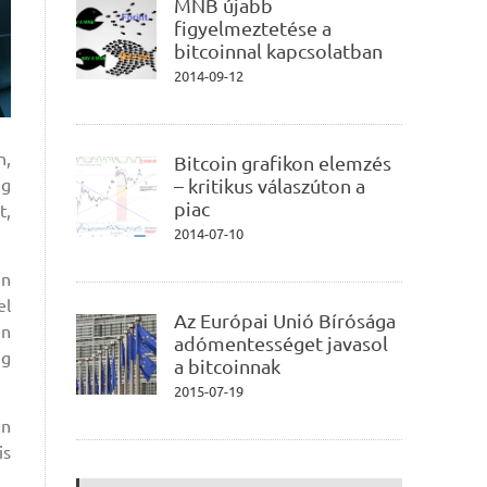
MNB újabb
figyelmeztetése a
bitcoinnal kapcsolatban
2014-09-12
n,
Bitcoin grafikon elemzés
ig
– kritikus válaszúton a
piac
t,
2014-07-10
en
el
Az Európai Unió Bírósága
en
adómentességet javasol
ig
a bitcoinnak
2015-07-19
en
is