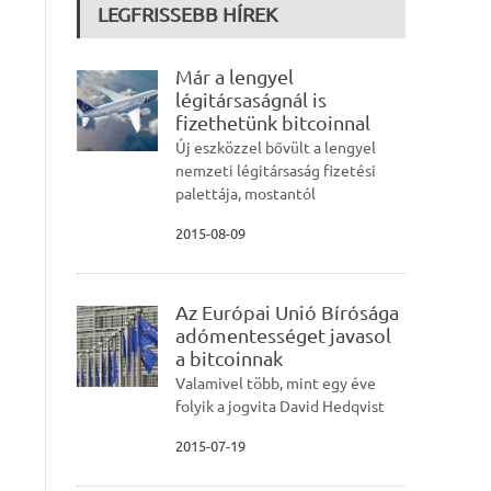
LEGFRISSEBB HÍREK
Már a lengyel
légitársaságnál is
fizethetünk bitcoinnal
Új eszközzel bővült a lengyel
nemzeti légitársaság fizetési
palettája, mostantól
2015-08-09
Az Európai Unió Bírósága
adómentességet javasol
a bitcoinnak
Valamivel több, mint egy éve
folyik a jogvita David Hedqvist
2015-07-19