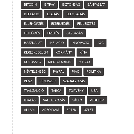
BITCOIN
BITPAY
BIZTONSÁG
BÁNYÁSZAT
DEFLÁCIÓ
ELADÁS
ELFOGADÁS
ELLENŐRZÉS
ELTERJEDÉS
FEJLESZTÉS
FEJLŐDÉS
FIZETÉS
GAZDASÁG
HASZNÁLAT
INFLÁCIÓ
INNOVÁCIÓ
JOG
KERESKEDELEM
KORMÁNY
KÍNA
KÖZÖSSÉG
MEGTAKARÍTÁS
MTGOX
NÉVTELENSÉG
PAYPAL
PIAC
POLITIKA
PÉNZ
RENDSZER
SZABÁLYOZÁS
TRANZAKCIÓ
TÁRCA
TÖRVÉNY
USA
UTALÁS
VÁLLALKOZÁS
VÁLTÓ
VÉDELEM
ÁLLAM
ÁRFOLYAM
ÉRTÉK
ÜZLET