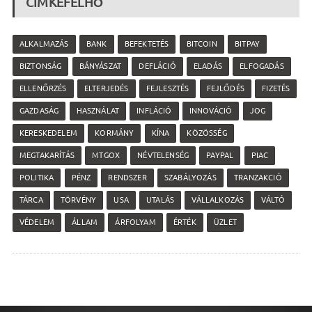
CÍMKEFELHŐ
ALKALMAZÁS
BANK
BEFEKTETÉS
BITCOIN
BITPAY
BIZTONSÁG
BÁNYÁSZAT
DEFLÁCIÓ
ELADÁS
ELFOGADÁS
ELLENŐRZÉS
ELTERJEDÉS
FEJLESZTÉS
FEJLŐDÉS
FIZETÉS
GAZDASÁG
HASZNÁLAT
INFLÁCIÓ
INNOVÁCIÓ
JOG
KERESKEDELEM
KORMÁNY
KÍNA
KÖZÖSSÉG
MEGTAKARÍTÁS
MTGOX
NÉVTELENSÉG
PAYPAL
PIAC
POLITIKA
PÉNZ
RENDSZER
SZABÁLYOZÁS
TRANZAKCIÓ
TÁRCA
TÖRVÉNY
USA
UTALÁS
VÁLLALKOZÁS
VÁLTÓ
VÉDELEM
ÁLLAM
ÁRFOLYAM
ÉRTÉK
ÜZLET