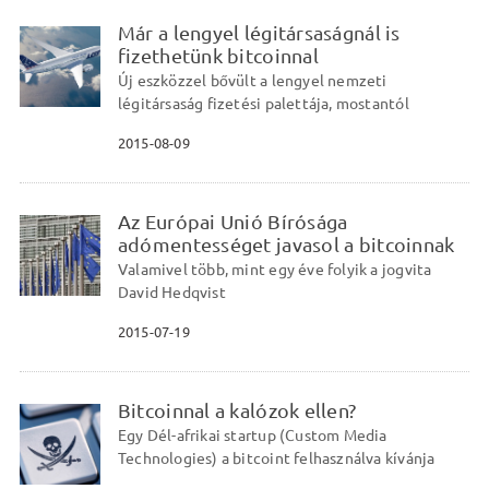
Már a lengyel légitársaságnál is
fizethetünk bitcoinnal
Új eszközzel bővült a lengyel nemzeti
légitársaság fizetési palettája, mostantól
2015-08-09
Az Európai Unió Bírósága
adómentességet javasol a bitcoinnak
Valamivel több, mint egy éve folyik a jogvita
David Hedqvist
2015-07-19
Bitcoinnal a kalózok ellen?
Egy Dél-afrikai startup (Custom Media
Technologies) a bitcoint felhasználva kívánja