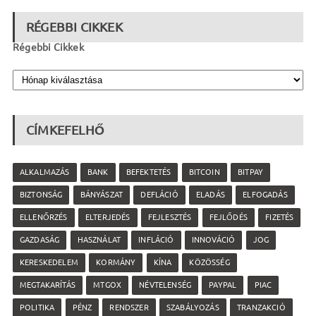
RÉGEBBI CIKKEK
Régebbi Cikkek
CÍMKEFELHŐ
ALKALMAZÁS
BANK
BEFEKTETÉS
BITCOIN
BITPAY
BIZTONSÁG
BÁNYÁSZAT
DEFLÁCIÓ
ELADÁS
ELFOGADÁS
ELLENŐRZÉS
ELTERJEDÉS
FEJLESZTÉS
FEJLŐDÉS
FIZETÉS
GAZDASÁG
HASZNÁLAT
INFLÁCIÓ
INNOVÁCIÓ
JOG
KERESKEDELEM
KORMÁNY
KÍNA
KÖZÖSSÉG
MEGTAKARÍTÁS
MTGOX
NÉVTELENSÉG
PAYPAL
PIAC
POLITIKA
PÉNZ
RENDSZER
SZABÁLYOZÁS
TRANZAKCIÓ