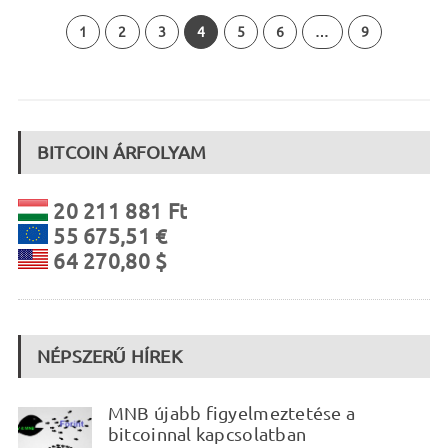
1
2
3
4
5
6
…
9
BITCOIN ÁRFOLYAM
20 211 881 Ft
55 675,51 €
64 270,80 $
NÉPSZERŰ HÍREK
MNB újabb figyelmeztetése a
bitcoinnal kapcsolatban