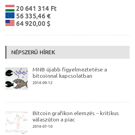
20 641 314 Ft
56 335,46 €
64 920,00 $
NÉPSZERŰ HÍREK
MNB újabb figyelmeztetése a
bitcoinnal kapcsolatban
2014-09-12
Bitcoin grafikon elemzés – kritikus
válaszúton a piac
2014-07-10