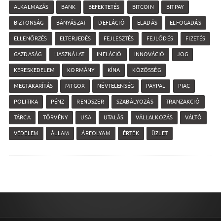
ALKALMAZÁS
BANK
BEFEKTETÉS
BITCOIN
BITPAY
BIZTONSÁG
BÁNYÁSZAT
DEFLÁCIÓ
ELADÁS
ELFOGADÁS
ELLENŐRZÉS
ELTERJEDÉS
FEJLESZTÉS
FEJLŐDÉS
FIZETÉS
GAZDASÁG
HASZNÁLAT
INFLÁCIÓ
INNOVÁCIÓ
JOG
KERESKEDELEM
KORMÁNY
KÍNA
KÖZÖSSÉG
MEGTAKARÍTÁS
MTGOX
NÉVTELENSÉG
PAYPAL
PIAC
POLITIKA
PÉNZ
RENDSZER
SZABÁLYOZÁS
TRANZAKCIÓ
TÁRCA
TÖRVÉNY
USA
UTALÁS
VÁLLALKOZÁS
VÁLTÓ
VÉDELEM
ÁLLAM
ÁRFOLYAM
ÉRTÉK
ÜZLET