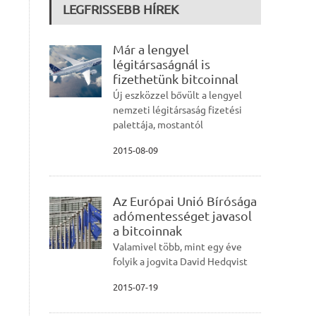
LEGFRISSEBB HÍREK
Már a lengyel
légitársaságnál is
fizethetünk bitcoinnal
Új eszközzel bővült a lengyel
nemzeti légitársaság fizetési
palettája, mostantól
2015-08-09
Az Európai Unió Bírósága
adómentességet javasol
a bitcoinnak
Valamivel több, mint egy éve
folyik a jogvita David Hedqvist
2015-07-19