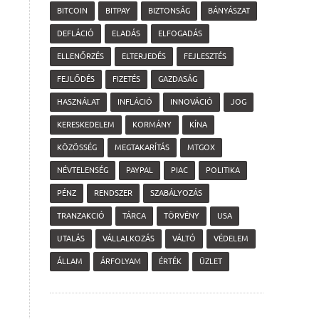
BITCOIN
BITPAY
BIZTONSÁG
BÁNYÁSZAT
DEFLÁCIÓ
ELADÁS
ELFOGADÁS
ELLENŐRZÉS
ELTERJEDÉS
FEJLESZTÉS
FEJLŐDÉS
FIZETÉS
GAZDASÁG
HASZNÁLAT
INFLÁCIÓ
INNOVÁCIÓ
JOG
KERESKEDELEM
KORMÁNY
KÍNA
KÖZÖSSÉG
MEGTAKARÍTÁS
MTGOX
NÉVTELENSÉG
PAYPAL
PIAC
POLITIKA
PÉNZ
RENDSZER
SZABÁLYOZÁS
TRANZAKCIÓ
TÁRCA
TÖRVÉNY
USA
UTALÁS
VÁLLALKOZÁS
VÁLTÓ
VÉDELEM
ÁLLAM
ÁRFOLYAM
ÉRTÉK
ÜZLET