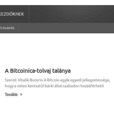
KEZDŐKNEK
ÉS ELADÁS
A Bitcoinica-tolvaj talánya
Szerző: Vitalik Buterin A Bitcoin egyik egyedi jellegzetessége,
hogy a neten keresztül bárki által szabadon hozzáférhető
Tovább