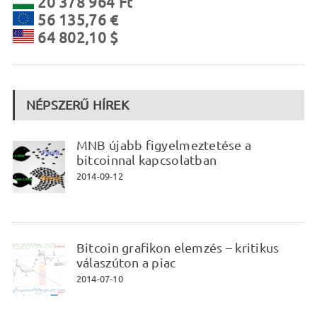
20 378 964 Ft
56 135,76 €
64 802,10 $
NÉPSZERŰ HÍREK
MNB újabb figyelmeztetése a
bitcoinnal kapcsolatban
2014-09-12
Bitcoin grafikon elemzés – kritikus
válaszúton a piac
2014-07-10