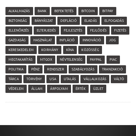
ALKALMAZÁS
BANK
BEFEKTETÉS
BITCOIN
BITPAY
BIZTONSÁG
BÁNYÁSZAT
DEFLÁCIÓ
ELADÁS
ELFOGADÁS
ELLENŐRZÉS
ELTERJEDÉS
FEJLESZTÉS
FEJLŐDÉS
FIZETÉS
GAZDASÁG
HASZNÁLAT
INFLÁCIÓ
INNOVÁCIÓ
JOG
KERESKEDELEM
KORMÁNY
KÍNA
KÖZÖSSÉG
MEGTAKARÍTÁS
MTGOX
NÉVTELENSÉG
PAYPAL
PIAC
POLITIKA
PÉNZ
RENDSZER
SZABÁLYOZÁS
TRANZAKCIÓ
TÁRCA
TÖRVÉNY
USA
UTALÁS
VÁLLALKOZÁS
VÁLTÓ
VÉDELEM
ÁLLAM
ÁRFOLYAM
ÉRTÉK
ÜZLET