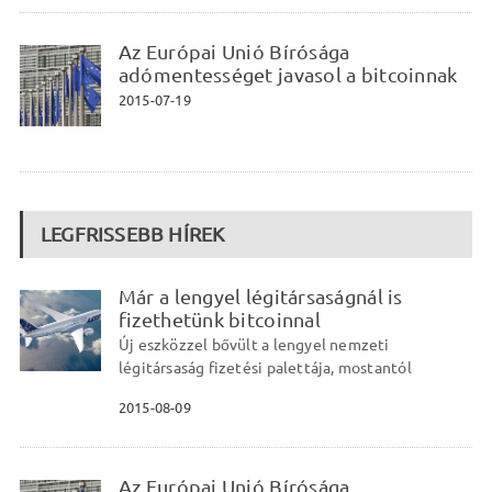
Az Európai Unió Bírósága
adómentességet javasol a bitcoinnak
2015-07-19
LEGFRISSEBB HÍREK
Már a lengyel légitársaságnál is
fizethetünk bitcoinnal
Új eszközzel bővült a lengyel nemzeti
légitársaság fizetési palettája, mostantól
2015-08-09
Az Európai Unió Bírósága