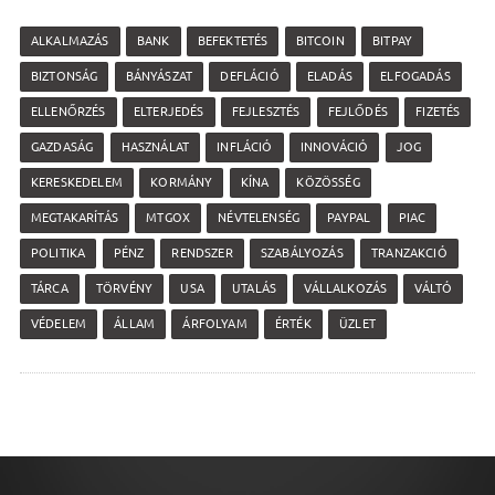
ALKALMAZÁS
BANK
BEFEKTETÉS
BITCOIN
BITPAY
BIZTONSÁG
BÁNYÁSZAT
DEFLÁCIÓ
ELADÁS
ELFOGADÁS
ELLENŐRZÉS
ELTERJEDÉS
FEJLESZTÉS
FEJLŐDÉS
FIZETÉS
GAZDASÁG
HASZNÁLAT
INFLÁCIÓ
INNOVÁCIÓ
JOG
KERESKEDELEM
KORMÁNY
KÍNA
KÖZÖSSÉG
MEGTAKARÍTÁS
MTGOX
NÉVTELENSÉG
PAYPAL
PIAC
POLITIKA
PÉNZ
RENDSZER
SZABÁLYOZÁS
TRANZAKCIÓ
TÁRCA
TÖRVÉNY
USA
UTALÁS
VÁLLALKOZÁS
VÁLTÓ
VÉDELEM
ÁLLAM
ÁRFOLYAM
ÉRTÉK
ÜZLET