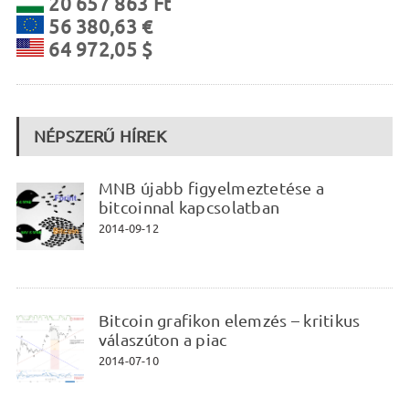
20 657 863 Ft
56 380,63 €
64 972,05 $
NÉPSZERŰ HÍREK
MNB újabb figyelmeztetése a
bitcoinnal kapcsolatban
2014-09-12
Bitcoin grafikon elemzés – kritikus
válaszúton a piac
2014-07-10