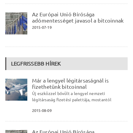
Az Európai Unió Bírósága
adómentességet javasol a bitcoinnak
2015-07-19
LEGFRISSEBB HÍREK
Már a lengyel légitársaságnál is
fizethetünk bitcoinnal
Új eszközzel bővült a lengyel nemzeti
légitársaság fizetési palettája, mostantól
2015-08-09
Az Európai Unió Bírósága