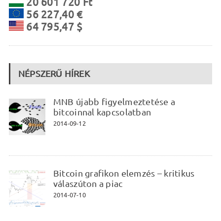
20 601 720 Ft
56 227,40 €
64 795,47 $
NÉPSZERŰ HÍREK
MNB újabb figyelmeztetése a
bitcoinnal kapcsolatban
2014-09-12
Bitcoin grafikon elemzés – kritikus
válaszúton a piac
2014-07-10