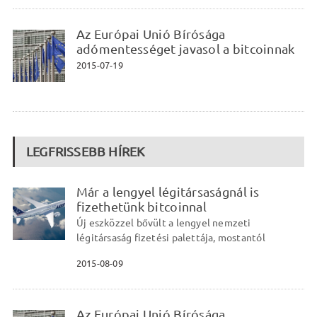
Az Európai Unió Bírósága
adómentességet javasol a bitcoinnak
2015-07-19
LEGFRISSEBB HÍREK
Már a lengyel légitársaságnál is
fizethetünk bitcoinnal
Új eszközzel bővült a lengyel nemzeti
légitársaság fizetési palettája, mostantól
2015-08-09
Az Európai Unió Bírósága