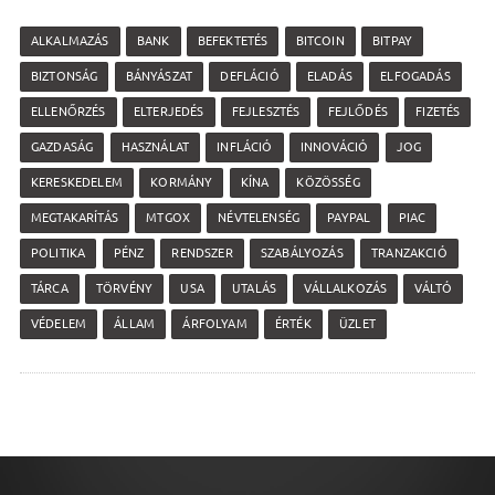
ALKALMAZÁS
BANK
BEFEKTETÉS
BITCOIN
BITPAY
BIZTONSÁG
BÁNYÁSZAT
DEFLÁCIÓ
ELADÁS
ELFOGADÁS
ELLENŐRZÉS
ELTERJEDÉS
FEJLESZTÉS
FEJLŐDÉS
FIZETÉS
GAZDASÁG
HASZNÁLAT
INFLÁCIÓ
INNOVÁCIÓ
JOG
KERESKEDELEM
KORMÁNY
KÍNA
KÖZÖSSÉG
MEGTAKARÍTÁS
MTGOX
NÉVTELENSÉG
PAYPAL
PIAC
POLITIKA
PÉNZ
RENDSZER
SZABÁLYOZÁS
TRANZAKCIÓ
TÁRCA
TÖRVÉNY
USA
UTALÁS
VÁLLALKOZÁS
VÁLTÓ
VÉDELEM
ÁLLAM
ÁRFOLYAM
ÉRTÉK
ÜZLET