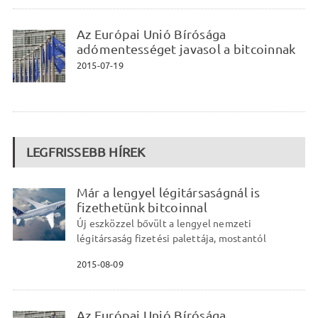
Az Európai Unió Bírósága
adómentességet javasol a bitcoinnak
2015-07-19
LEGFRISSEBB HÍREK
Már a lengyel légitársaságnál is
fizethetünk bitcoinnal
Új eszközzel bővült a lengyel nemzeti
légitársaság fizetési palettája, mostantól
2015-08-09
Az Európai Unió Bírósága