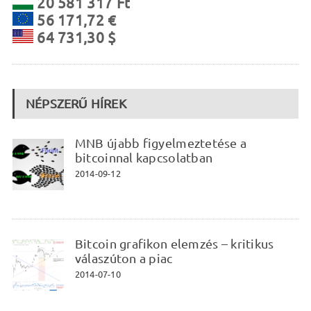
20 581 317 Ft
56 171,72 €
64 731,30 $
NÉPSZERŰ HÍREK
MNB újabb figyelmeztetése a
bitcoinnal kapcsolatban
2014-09-12
Bitcoin grafikon elemzés – kritikus
válaszúton a piac
2014-07-10