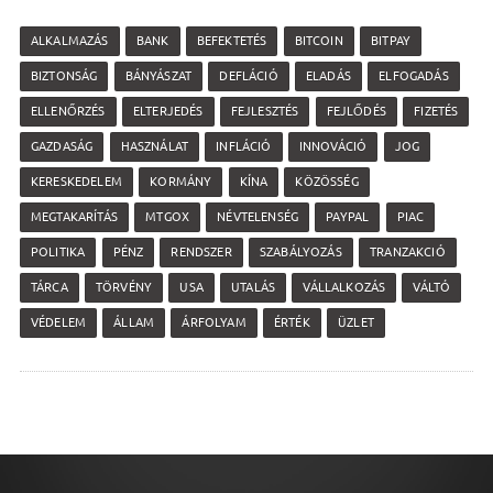
ALKALMAZÁS
BANK
BEFEKTETÉS
BITCOIN
BITPAY
BIZTONSÁG
BÁNYÁSZAT
DEFLÁCIÓ
ELADÁS
ELFOGADÁS
ELLENŐRZÉS
ELTERJEDÉS
FEJLESZTÉS
FEJLŐDÉS
FIZETÉS
GAZDASÁG
HASZNÁLAT
INFLÁCIÓ
INNOVÁCIÓ
JOG
KERESKEDELEM
KORMÁNY
KÍNA
KÖZÖSSÉG
MEGTAKARÍTÁS
MTGOX
NÉVTELENSÉG
PAYPAL
PIAC
POLITIKA
PÉNZ
RENDSZER
SZABÁLYOZÁS
TRANZAKCIÓ
TÁRCA
TÖRVÉNY
USA
UTALÁS
VÁLLALKOZÁS
VÁLTÓ
VÉDELEM
ÁLLAM
ÁRFOLYAM
ÉRTÉK
ÜZLET