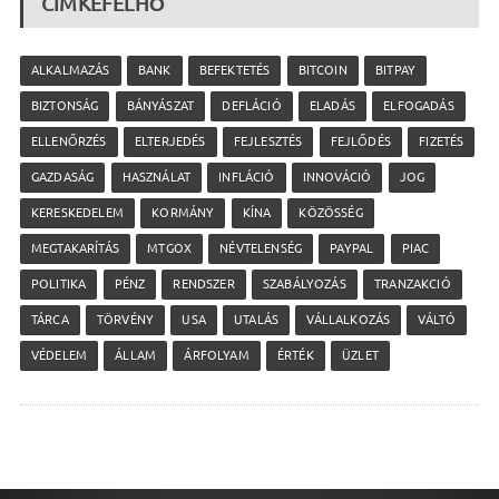
CÍMKEFELHŐ
ALKALMAZÁS
BANK
BEFEKTETÉS
BITCOIN
BITPAY
BIZTONSÁG
BÁNYÁSZAT
DEFLÁCIÓ
ELADÁS
ELFOGADÁS
ELLENŐRZÉS
ELTERJEDÉS
FEJLESZTÉS
FEJLŐDÉS
FIZETÉS
GAZDASÁG
HASZNÁLAT
INFLÁCIÓ
INNOVÁCIÓ
JOG
KERESKEDELEM
KORMÁNY
KÍNA
KÖZÖSSÉG
MEGTAKARÍTÁS
MTGOX
NÉVTELENSÉG
PAYPAL
PIAC
POLITIKA
PÉNZ
RENDSZER
SZABÁLYOZÁS
TRANZAKCIÓ
TÁRCA
TÖRVÉNY
USA
UTALÁS
VÁLLALKOZÁS
VÁLTÓ
VÉDELEM
ÁLLAM
ÁRFOLYAM
ÉRTÉK
ÜZLET