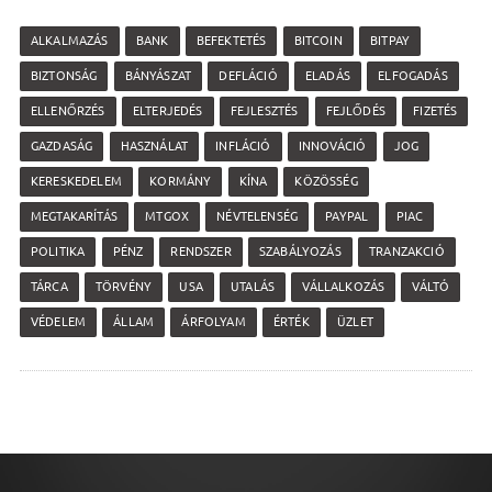
ALKALMAZÁS
BANK
BEFEKTETÉS
BITCOIN
BITPAY
BIZTONSÁG
BÁNYÁSZAT
DEFLÁCIÓ
ELADÁS
ELFOGADÁS
ELLENŐRZÉS
ELTERJEDÉS
FEJLESZTÉS
FEJLŐDÉS
FIZETÉS
GAZDASÁG
HASZNÁLAT
INFLÁCIÓ
INNOVÁCIÓ
JOG
KERESKEDELEM
KORMÁNY
KÍNA
KÖZÖSSÉG
MEGTAKARÍTÁS
MTGOX
NÉVTELENSÉG
PAYPAL
PIAC
POLITIKA
PÉNZ
RENDSZER
SZABÁLYOZÁS
TRANZAKCIÓ
TÁRCA
TÖRVÉNY
USA
UTALÁS
VÁLLALKOZÁS
VÁLTÓ
VÉDELEM
ÁLLAM
ÁRFOLYAM
ÉRTÉK
ÜZLET