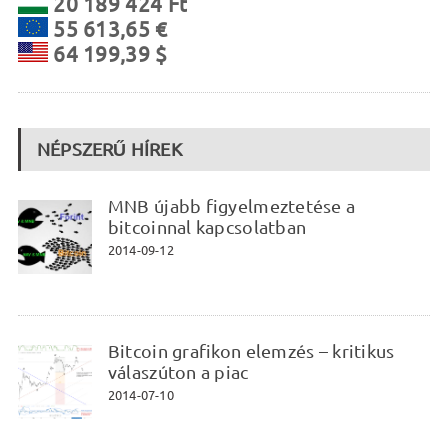
20 189 424 Ft
55 613,65 €
64 199,39 $
NÉPSZERŰ HÍREK
MNB újabb figyelmeztetése a
bitcoinnal kapcsolatban
2014-09-12
Bitcoin grafikon elemzés – kritikus
válaszúton a piac
2014-07-10