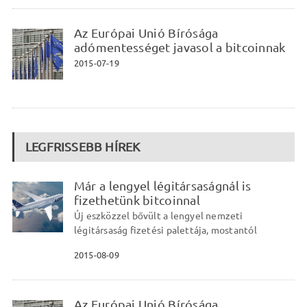
Az Európai Unió Bírósága
adómentességet javasol a bitcoinnak
2015-07-19
LEGFRISSEBB HÍREK
Már a lengyel légitársaságnál is
fizethetünk bitcoinnal
Új eszközzel bővült a lengyel nemzeti
légitársaság fizetési palettája, mostantól
2015-08-09
Az Európai Unió Bírósága