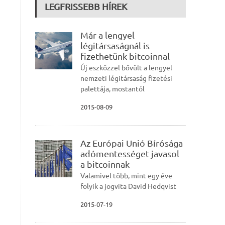
LEGFRISSEBB HÍREK
Már a lengyel
légitársaságnál is
fizethetünk bitcoinnal
Új eszközzel bővült a lengyel
nemzeti légitársaság fizetési
palettája, mostantól
2015-08-09
Az Európai Unió Bírósága
adómentességet javasol
a bitcoinnak
Valamivel több, mint egy éve
folyik a jogvita David Hedqvist
2015-07-19