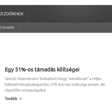
KEZDŐKNEK
ÉS ELADÁS
Egy 51%-os támadás költségei
Szerző: Newméraire Tudvalevő, hogy “mindössze” a teljes
hálózati bányászkapacitás 51%-ára van szüksége annak, aki
olyasféle csúnyaságokat
Tovább