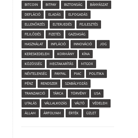
BITCOIN
BITPAY
BIZTONSÁG
BÁNYÁSZAT
DEFLÁCIÓ
ELADÁS
ELFOGADÁS
ELLENŐRZÉS
ELTERJEDÉS
FEJLESZTÉS
FEJLŐDÉS
FIZETÉS
GAZDASÁG
HASZNÁLAT
INFLÁCIÓ
INNOVÁCIÓ
JOG
KERESKEDELEM
KORMÁNY
KÍNA
KÖZÖSSÉG
MEGTAKARÍTÁS
MTGOX
NÉVTELENSÉG
PAYPAL
PIAC
POLITIKA
PÉNZ
RENDSZER
SZABÁLYOZÁS
TRANZAKCIÓ
TÁRCA
TÖRVÉNY
USA
UTALÁS
VÁLLALKOZÁS
VÁLTÓ
VÉDELEM
ÁLLAM
ÁRFOLYAM
ÉRTÉK
ÜZLET