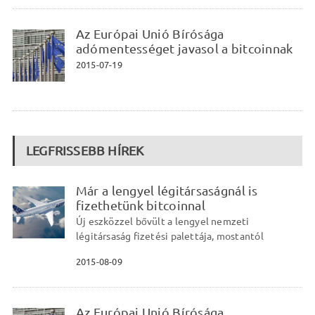
Az Európai Unió Bírósága
adómentességet javasol a bitcoinnak
2015-07-19
LEGFRISSEBB HÍREK
Már a lengyel légitársaságnál is
fizethetünk bitcoinnal
Új eszközzel bővült a lengyel nemzeti
légitársaság fizetési palettája, mostantól
2015-08-09
Az Európai Unió Bírósága