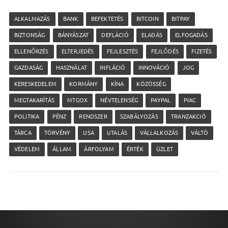
ALKALMAZÁS
BANK
BEFEKTETÉS
BITCOIN
BITPAY
BIZTONSÁG
BÁNYÁSZAT
DEFLÁCIÓ
ELADÁS
ELFOGADÁS
ELLENŐRZÉS
ELTERJEDÉS
FEJLESZTÉS
FEJLŐDÉS
FIZETÉS
GAZDASÁG
HASZNÁLAT
INFLÁCIÓ
INNOVÁCIÓ
JOG
KERESKEDELEM
KORMÁNY
KÍNA
KÖZÖSSÉG
MEGTAKARÍTÁS
MTGOX
NÉVTELENSÉG
PAYPAL
PIAC
POLITIKA
PÉNZ
RENDSZER
SZABÁLYOZÁS
TRANZAKCIÓ
TÁRCA
TÖRVÉNY
USA
UTALÁS
VÁLLALKOZÁS
VÁLTÓ
VÉDELEM
ÁLLAM
ÁRFOLYAM
ÉRTÉK
ÜZLET