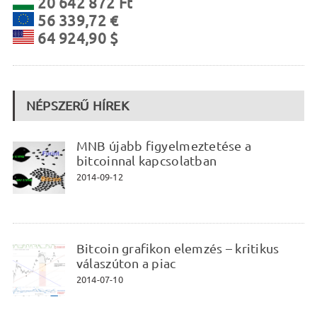
20 642 872 Ft
56 339,72 €
64 924,90 $
NÉPSZERŰ HÍREK
MNB újabb figyelmeztetése a
bitcoinnal kapcsolatban
2014-09-12
Bitcoin grafikon elemzés – kritikus
válaszúton a piac
2014-07-10