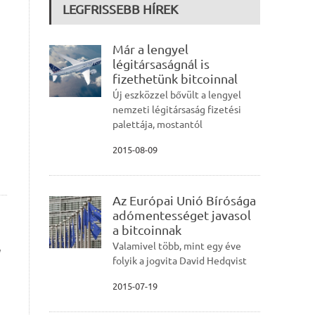
LEGFRISSEBB HÍREK
Már a lengyel
légitársaságnál is
fizethetünk bitcoinnal
Új eszközzel bővült a lengyel
nemzeti légitársaság fizetési
palettája, mostantól
2015-08-09
Az Európai Unió Bírósága
adómentességet javasol
a bitcoinnak
Valamivel több, mint egy éve
y
folyik a jogvita David Hedqvist
2015-07-19