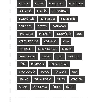
BITCOIN
BITPAY
BIZTONSÁG
BÁNYÁSZAT
DEFLÁCIÓ
ELADÁS
ELFOGADÁS
ELLENŐRZÉS
ELTERJEDÉS
FEJLESZTÉS
FEJLŐDÉS
FIZETÉS
GAZDASÁG
HASZNÁLAT
INFLÁCIÓ
INNOVÁCIÓ
JOG
KERESKEDELEM
KORMÁNY
KÍNA
KÖZÖSSÉG
MEGTAKARÍTÁS
MTGOX
NÉVTELENSÉG
PAYPAL
PIAC
POLITIKA
PÉNZ
RENDSZER
SZABÁLYOZÁS
TRANZAKCIÓ
TÁRCA
TÖRVÉNY
USA
UTALÁS
VÁLLALKOZÁS
VÁLTÓ
VÉDELEM
ÁLLAM
ÁRFOLYAM
ÉRTÉK
ÜZLET