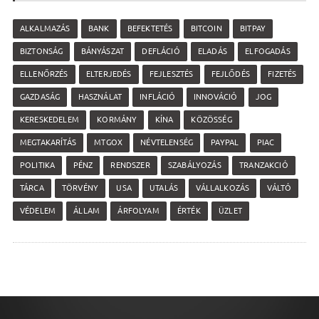
ALKALMAZÁS
BANK
BEFEKTETÉS
BITCOIN
BITPAY
BIZTONSÁG
BÁNYÁSZAT
DEFLÁCIÓ
ELADÁS
ELFOGADÁS
ELLENŐRZÉS
ELTERJEDÉS
FEJLESZTÉS
FEJLŐDÉS
FIZETÉS
GAZDASÁG
HASZNÁLAT
INFLÁCIÓ
INNOVÁCIÓ
JOG
KERESKEDELEM
KORMÁNY
KÍNA
KÖZÖSSÉG
MEGTAKARÍTÁS
MTGOX
NÉVTELENSÉG
PAYPAL
PIAC
POLITIKA
PÉNZ
RENDSZER
SZABÁLYOZÁS
TRANZAKCIÓ
TÁRCA
TÖRVÉNY
USA
UTALÁS
VÁLLALKOZÁS
VÁLTÓ
VÉDELEM
ÁLLAM
ÁRFOLYAM
ÉRTÉK
ÜZLET