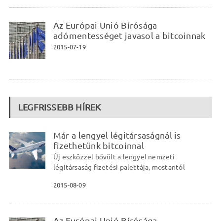
Az Európai Unió Bírósága
adómentességet javasol a bitcoinnak
2015-07-19
LEGFRISSEBB HÍREK
Már a lengyel légitársaságnál is
fizethetünk bitcoinnal
Új eszközzel bővült a lengyel nemzeti
légitársaság fizetési palettája, mostantól
2015-08-09
Az Európai Unió Bírósága