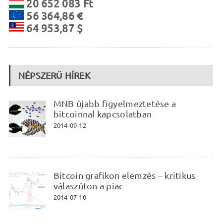
20 652 083 Ft
56 364,86 €
64 953,87 $
NÉPSZERŰ HÍREK
MNB újabb figyelmeztetése a
bitcoinnal kapcsolatban
2014-09-12
Bitcoin grafikon elemzés – kritikus
válaszúton a piac
2014-07-10