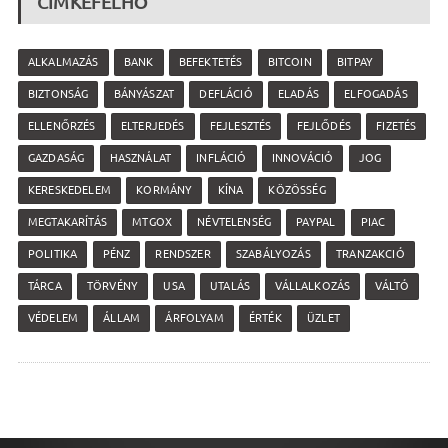
CÍMKEFELHŐ
ALKALMAZÁS
BANK
BEFEKTETÉS
BITCOIN
BITPAY
BIZTONSÁG
BÁNYÁSZAT
DEFLÁCIÓ
ELADÁS
ELFOGADÁS
ELLENŐRZÉS
ELTERJEDÉS
FEJLESZTÉS
FEJLŐDÉS
FIZETÉS
GAZDASÁG
HASZNÁLAT
INFLÁCIÓ
INNOVÁCIÓ
JOG
KERESKEDELEM
KORMÁNY
KÍNA
KÖZÖSSÉG
MEGTAKARÍTÁS
MTGOX
NÉVTELENSÉG
PAYPAL
PIAC
POLITIKA
PÉNZ
RENDSZER
SZABÁLYOZÁS
TRANZAKCIÓ
TÁRCA
TÖRVÉNY
USA
UTALÁS
VÁLLALKOZÁS
VÁLTÓ
VÉDELEM
ÁLLAM
ÁRFOLYAM
ÉRTÉK
ÜZLET