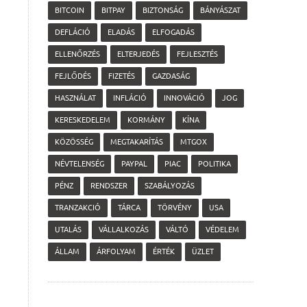
BITCOIN
BITPAY
BIZTONSÁG
BÁNYÁSZAT
DEFLÁCIÓ
ELADÁS
ELFOGADÁS
ELLENŐRZÉS
ELTERJEDÉS
FEJLESZTÉS
FEJLŐDÉS
FIZETÉS
GAZDASÁG
HASZNÁLAT
INFLÁCIÓ
INNOVÁCIÓ
JOG
KERESKEDELEM
KORMÁNY
KÍNA
KÖZÖSSÉG
MEGTAKARÍTÁS
MTGOX
NÉVTELENSÉG
PAYPAL
PIAC
POLITIKA
PÉNZ
RENDSZER
SZABÁLYOZÁS
TRANZAKCIÓ
TÁRCA
TÖRVÉNY
USA
UTALÁS
VÁLLALKOZÁS
VÁLTÓ
VÉDELEM
ÁLLAM
ÁRFOLYAM
ÉRTÉK
ÜZLET