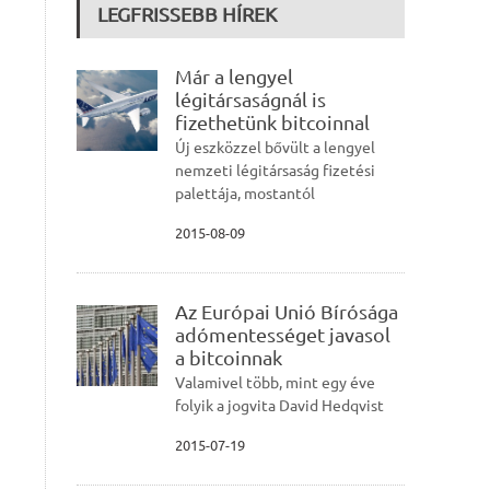
LEGFRISSEBB HÍREK
Már a lengyel
légitársaságnál is
fizethetünk bitcoinnal
Új eszközzel bővült a lengyel
nemzeti légitársaság fizetési
palettája, mostantól
2015-08-09
Az Európai Unió Bírósága
adómentességet javasol
a bitcoinnak
Valamivel több, mint egy éve
folyik a jogvita David Hedqvist
2015-07-19