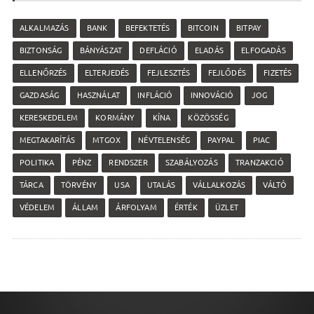
ALKALMAZÁS
BANK
BEFEKTETÉS
BITCOIN
BITPAY
BIZTONSÁG
BÁNYÁSZAT
DEFLÁCIÓ
ELADÁS
ELFOGADÁS
ELLENŐRZÉS
ELTERJEDÉS
FEJLESZTÉS
FEJLŐDÉS
FIZETÉS
GAZDASÁG
HASZNÁLAT
INFLÁCIÓ
INNOVÁCIÓ
JOG
KERESKEDELEM
KORMÁNY
KÍNA
KÖZÖSSÉG
MEGTAKARÍTÁS
MTGOX
NÉVTELENSÉG
PAYPAL
PIAC
POLITIKA
PÉNZ
RENDSZER
SZABÁLYOZÁS
TRANZAKCIÓ
TÁRCA
TÖRVÉNY
USA
UTALÁS
VÁLLALKOZÁS
VÁLTÓ
VÉDELEM
ÁLLAM
ÁRFOLYAM
ÉRTÉK
ÜZLET