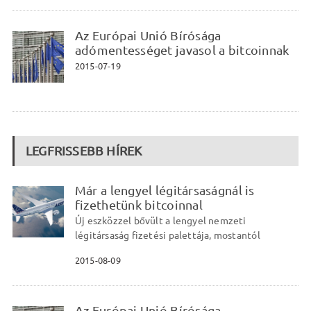
Az Európai Unió Bírósága
adómentességet javasol a bitcoinnak
2015-07-19
LEGFRISSEBB HÍREK
Már a lengyel légitársaságnál is
fizethetünk bitcoinnal
Új eszközzel bővült a lengyel nemzeti
légitársaság fizetési palettája, mostantól
2015-08-09
Az Európai Unió Bírósága