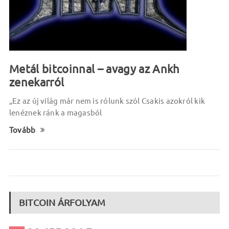
Metál bitcoinnal – avagy az Ankh
zenekarról
„Ez az új világ már nem is rólunk szól Csakis azokról kik
lenéznek ránk a magasból
Tovább
BITCOIN ÁRFOLYAM