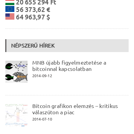
20 655 294 Ft
56 373,62 €
64 963,97 $
NÉPSZERŰ HÍREK
MNB újabb figyelmeztetése a
bitcoinnal kapcsolatban
2014-09-12
Bitcoin grafikon elemzés – kritikus
válaszúton a piac
2014-07-10