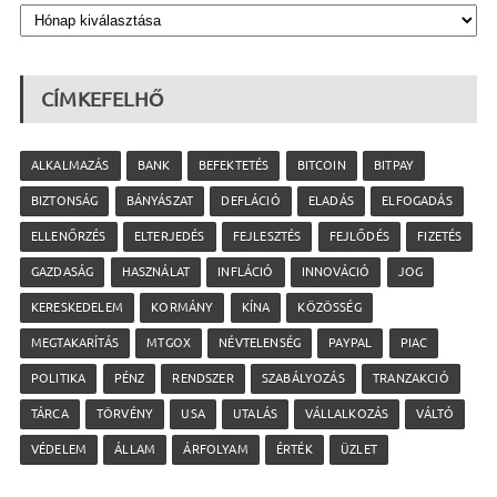
CÍMKEFELHŐ
ALKALMAZÁS
BANK
BEFEKTETÉS
BITCOIN
BITPAY
BIZTONSÁG
BÁNYÁSZAT
DEFLÁCIÓ
ELADÁS
ELFOGADÁS
ELLENŐRZÉS
ELTERJEDÉS
FEJLESZTÉS
FEJLŐDÉS
FIZETÉS
GAZDASÁG
HASZNÁLAT
INFLÁCIÓ
INNOVÁCIÓ
JOG
KERESKEDELEM
KORMÁNY
KÍNA
KÖZÖSSÉG
MEGTAKARÍTÁS
MTGOX
NÉVTELENSÉG
PAYPAL
PIAC
POLITIKA
PÉNZ
RENDSZER
SZABÁLYOZÁS
TRANZAKCIÓ
TÁRCA
TÖRVÉNY
USA
UTALÁS
VÁLLALKOZÁS
VÁLTÓ
VÉDELEM
ÁLLAM
ÁRFOLYAM
ÉRTÉK
ÜZLET