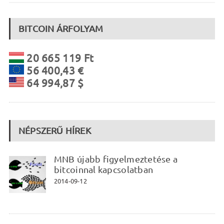
BITCOIN ÁRFOLYAM
20 665 119 Ft
56 400,43 €
64 994,87 $
NÉPSZERŰ HÍREK
MNB újabb figyelmeztetése a
bitcoinnal kapcsolatban
2014-09-12