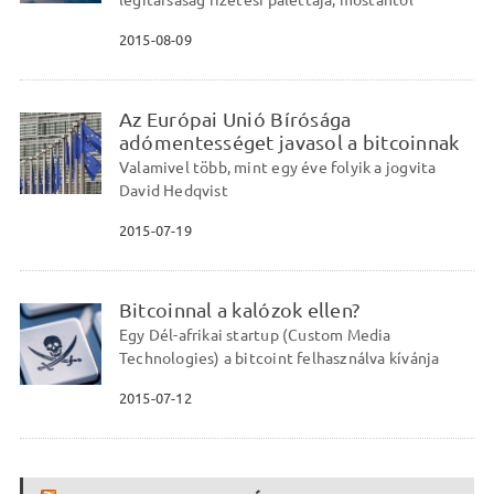
légitársaság fizetési palettája, mostantól
2015-08-09
Az Európai Unió Bírósága
adómentességet javasol a bitcoinnak
Valamivel több, mint egy éve folyik a jogvita
David Hedqvist
2015-07-19
Bitcoinnal a kalózok ellen?
Egy Dél-afrikai startup (Custom Media
Technologies) a bitcoint felhasználva kívánja
2015-07-12