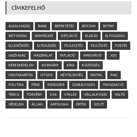
CÍMKEFELHŐ
ALKALMAZÁS
BANK
BEFEKTETÉS
BITCOIN
BITPAY
BIZTONSÁG
BÁNYÁSZAT
DEFLÁCIÓ
ELADÁS
ELFOGADÁS
ELLENŐRZÉS
ELTERJEDÉS
FEJLESZTÉS
FEJLŐDÉS
FIZETÉS
GAZDASÁG
HASZNÁLAT
INFLÁCIÓ
INNOVÁCIÓ
JOG
KERESKEDELEM
KORMÁNY
KÍNA
KÖZÖSSÉG
MEGTAKARÍTÁS
MTGOX
NÉVTELENSÉG
PAYPAL
PIAC
POLITIKA
PÉNZ
RENDSZER
SZABÁLYOZÁS
TRANZAKCIÓ
TÁRCA
TÖRVÉNY
USA
UTALÁS
VÁLLALKOZÁS
VÁLTÓ
VÉDELEM
ÁLLAM
ÁRFOLYAM
ÉRTÉK
ÜZLET