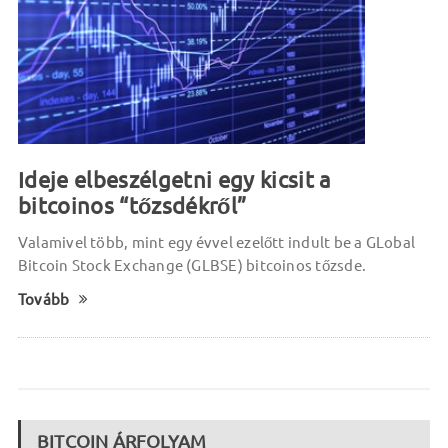
Ideje elbeszélgetni egy kicsit a
bitcoinos “tőzsdékről”
Valamivel több, mint egy évvel ezelőtt indult be a GLobal
Bitcoin Stock Exchange (GLBSE) bitcoinos tőzsde.
Tovább
BITCOIN ÁRFOLYAM