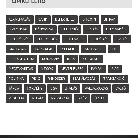
CÍMKEFELHŐ
ALKALMAZÁS
BANK
BEFEKTETÉS
BITCOIN
BITPAY
BIZTONSÁG
BÁNYÁSZAT
DEFLÁCIÓ
ELADÁS
ELFOGADÁS
ELLENŐRZÉS
ELTERJEDÉS
FEJLESZTÉS
FEJLŐDÉS
FIZETÉS
GAZDASÁG
HASZNÁLAT
INFLÁCIÓ
INNOVÁCIÓ
JOG
KERESKEDELEM
KORMÁNY
KÍNA
KÖZÖSSÉG
MEGTAKARÍTÁS
MTGOX
NÉVTELENSÉG
PAYPAL
PIAC
POLITIKA
PÉNZ
RENDSZER
SZABÁLYOZÁS
TRANZAKCIÓ
TÁRCA
TÖRVÉNY
USA
UTALÁS
VÁLLALKOZÁS
VÁLTÓ
VÉDELEM
ÁLLAM
ÁRFOLYAM
ÉRTÉK
ÜZLET