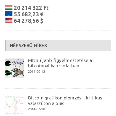
20 214 322 Ft
55 682,23 €
64 278,56 $
NÉPSZERŰ HÍREK
MNB újabb figyelmeztetése a
bitcoinnal kapcsolatban
2014-09-12
Bitcoin grafikon elemzés – kritikus
válaszúton a piac
2014-07-10