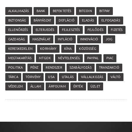
ALKALMAZÁS
BANK
BEFEKTETÉS
BITCOIN
BITPAY
BIZTONSÁG
BÁNYÁSZAT
DEFLÁCIÓ
ELADÁS
ELFOGADÁS
ELLENŐRZÉS
ELTERJEDÉS
FEJLESZTÉS
FEJLŐDÉS
FIZETÉS
GAZDASÁG
HASZNÁLAT
INFLÁCIÓ
INNOVÁCIÓ
JOG
KERESKEDELEM
KORMÁNY
KÍNA
KÖZÖSSÉG
MEGTAKARÍTÁS
MTGOX
NÉVTELENSÉG
PAYPAL
PIAC
POLITIKA
PÉNZ
RENDSZER
SZABÁLYOZÁS
TRANZAKCIÓ
TÁRCA
TÖRVÉNY
USA
UTALÁS
VÁLLALKOZÁS
VÁLTÓ
VÉDELEM
ÁLLAM
ÁRFOLYAM
ÉRTÉK
ÜZLET