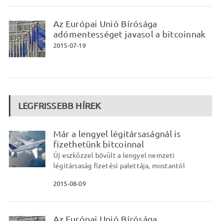
Az Európai Unió Bírósága
adómentességet javasol a bitcoinnak
2015-07-19
LEGFRISSEBB HÍREK
Már a lengyel légitársaságnál is
fizethetünk bitcoinnal
Új eszközzel bővült a lengyel nemzeti
légitársaság fizetési palettája, mostantól
2015-08-09
Az Európai Unió Bírósága