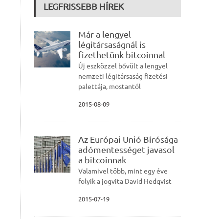
LEGFRISSEBB HÍREK
Már a lengyel
légitársaságnál is
fizethetünk bitcoinnal
Új eszközzel bővült a lengyel
nemzeti légitársaság fizetési
palettája, mostantól
2015-08-09
Az Európai Unió Bírósága
adómentességet javasol
a bitcoinnak
Valamivel több, mint egy éve
folyik a jogvita David Hedqvist
2015-07-19