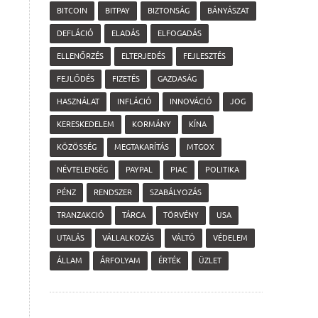
BITCOIN
BITPAY
BIZTONSÁG
BÁNYÁSZAT
DEFLÁCIÓ
ELADÁS
ELFOGADÁS
ELLENŐRZÉS
ELTERJEDÉS
FEJLESZTÉS
FEJLŐDÉS
FIZETÉS
GAZDASÁG
HASZNÁLAT
INFLÁCIÓ
INNOVÁCIÓ
JOG
KERESKEDELEM
KORMÁNY
KÍNA
KÖZÖSSÉG
MEGTAKARÍTÁS
MTGOX
NÉVTELENSÉG
PAYPAL
PIAC
POLITIKA
PÉNZ
RENDSZER
SZABÁLYOZÁS
TRANZAKCIÓ
TÁRCA
TÖRVÉNY
USA
UTALÁS
VÁLLALKOZÁS
VÁLTÓ
VÉDELEM
ÁLLAM
ÁRFOLYAM
ÉRTÉK
ÜZLET