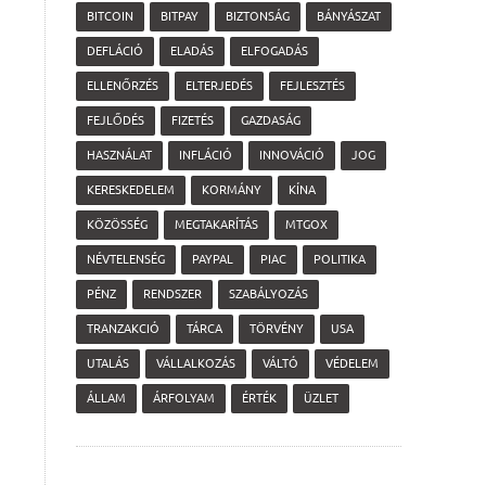
BITCOIN
BITPAY
BIZTONSÁG
BÁNYÁSZAT
DEFLÁCIÓ
ELADÁS
ELFOGADÁS
ELLENŐRZÉS
ELTERJEDÉS
FEJLESZTÉS
FEJLŐDÉS
FIZETÉS
GAZDASÁG
HASZNÁLAT
INFLÁCIÓ
INNOVÁCIÓ
JOG
KERESKEDELEM
KORMÁNY
KÍNA
KÖZÖSSÉG
MEGTAKARÍTÁS
MTGOX
NÉVTELENSÉG
PAYPAL
PIAC
POLITIKA
PÉNZ
RENDSZER
SZABÁLYOZÁS
TRANZAKCIÓ
TÁRCA
TÖRVÉNY
USA
UTALÁS
VÁLLALKOZÁS
VÁLTÓ
VÉDELEM
ÁLLAM
ÁRFOLYAM
ÉRTÉK
ÜZLET