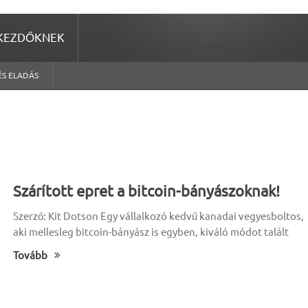
KEZDŐKNEK
ÉS ELADÁS
Szárított epret a bitcoin-bányászoknak!
Szerző: Kit Dotson Egy vállalkozó kedvű kanadai vegyesboltos,
aki mellesleg bitcoin-bányász is egyben, kiváló módot talált
Tovább