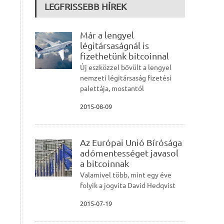
LEGFRISSEBB HÍREK
Már a lengyel
légitársaságnál is
fizethetünk bitcoinnal
Új eszközzel bővült a lengyel
nemzeti légitársaság fizetési
palettája, mostantól
2015-08-09
Az Európai Unió Bírósága
adómentességet javasol
a bitcoinnak
Valamivel több, mint egy éve
folyik a jogvita David Hedqvist
2015-07-19