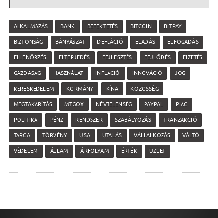
ALKALMAZÁS
BANK
BEFEKTETÉS
BITCOIN
BITPAY
BIZTONSÁG
BÁNYÁSZAT
DEFLÁCIÓ
ELADÁS
ELFOGADÁS
ELLENŐRZÉS
ELTERJEDÉS
FEJLESZTÉS
FEJLŐDÉS
FIZETÉS
GAZDASÁG
HASZNÁLAT
INFLÁCIÓ
INNOVÁCIÓ
JOG
KERESKEDELEM
KORMÁNY
KÍNA
KÖZÖSSÉG
MEGTAKARÍTÁS
MTGOX
NÉVTELENSÉG
PAYPAL
PIAC
POLITIKA
PÉNZ
RENDSZER
SZABÁLYOZÁS
TRANZAKCIÓ
TÁRCA
TÖRVÉNY
USA
UTALÁS
VÁLLALKOZÁS
VÁLTÓ
VÉDELEM
ÁLLAM
ÁRFOLYAM
ÉRTÉK
ÜZLET