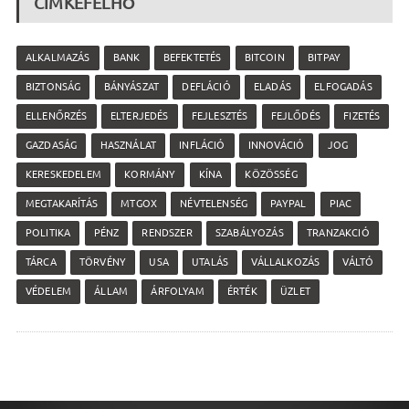
CÍMKEFELHŐ
ALKALMAZÁS
BANK
BEFEKTETÉS
BITCOIN
BITPAY
BIZTONSÁG
BÁNYÁSZAT
DEFLÁCIÓ
ELADÁS
ELFOGADÁS
ELLENŐRZÉS
ELTERJEDÉS
FEJLESZTÉS
FEJLŐDÉS
FIZETÉS
GAZDASÁG
HASZNÁLAT
INFLÁCIÓ
INNOVÁCIÓ
JOG
KERESKEDELEM
KORMÁNY
KÍNA
KÖZÖSSÉG
MEGTAKARÍTÁS
MTGOX
NÉVTELENSÉG
PAYPAL
PIAC
POLITIKA
PÉNZ
RENDSZER
SZABÁLYOZÁS
TRANZAKCIÓ
TÁRCA
TÖRVÉNY
USA
UTALÁS
VÁLLALKOZÁS
VÁLTÓ
VÉDELEM
ÁLLAM
ÁRFOLYAM
ÉRTÉK
ÜZLET