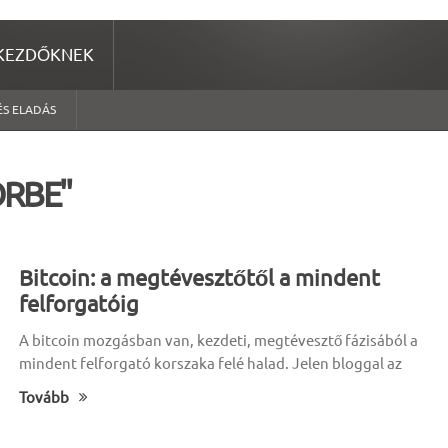
KEZDŐKNEK
ÉS ELADÁS
ÖRBE"
Bitcoin: a megtévesztőtől a mindent
felforgatóig
A bitcoin mozgásban van, kezdeti, megtévesztő fázisából a
mindent felforgató korszaka felé halad. Jelen bloggal az
Tovább