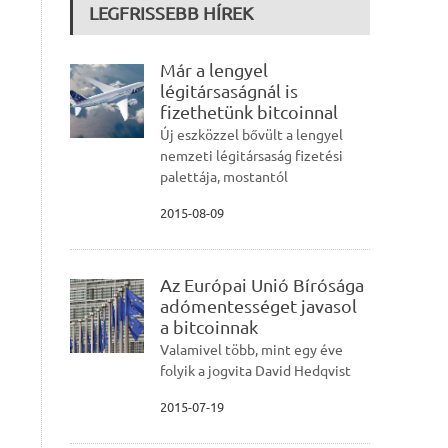
LEGFRISSEBB HÍREK
Már a lengyel
légitársaságnál is
fizethetünk bitcoinnal
Új eszközzel bővült a lengyel
nemzeti légitársaság fizetési
palettája, mostantól
2015-08-09
Az Európai Unió Bírósága
adómentességet javasol
a bitcoinnak
Valamivel több, mint egy éve
folyik a jogvita David Hedqvist
2015-07-19