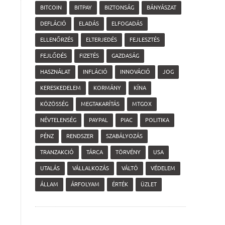
BITCOIN
BITPAY
BIZTONSÁG
BÁNYÁSZAT
DEFLÁCIÓ
ELADÁS
ELFOGADÁS
ELLENŐRZÉS
ELTERJEDÉS
FEJLESZTÉS
FEJLŐDÉS
FIZETÉS
GAZDASÁG
HASZNÁLAT
INFLÁCIÓ
INNOVÁCIÓ
JOG
KERESKEDELEM
KORMÁNY
KÍNA
KÖZÖSSÉG
MEGTAKARÍTÁS
MTGOX
NÉVTELENSÉG
PAYPAL
PIAC
POLITIKA
PÉNZ
RENDSZER
SZABÁLYOZÁS
TRANZAKCIÓ
TÁRCA
TÖRVÉNY
USA
UTALÁS
VÁLLALKOZÁS
VÁLTÓ
VÉDELEM
ÁLLAM
ÁRFOLYAM
ÉRTÉK
ÜZLET