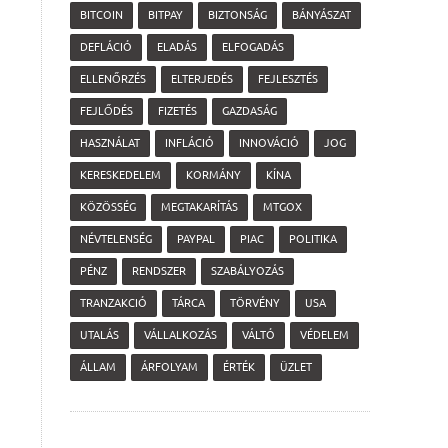
BITCOIN
BITPAY
BIZTONSÁG
BÁNYÁSZAT
DEFLÁCIÓ
ELADÁS
ELFOGADÁS
ELLENŐRZÉS
ELTERJEDÉS
FEJLESZTÉS
FEJLŐDÉS
FIZETÉS
GAZDASÁG
HASZNÁLAT
INFLÁCIÓ
INNOVÁCIÓ
JOG
KERESKEDELEM
KORMÁNY
KÍNA
KÖZÖSSÉG
MEGTAKARÍTÁS
MTGOX
NÉVTELENSÉG
PAYPAL
PIAC
POLITIKA
PÉNZ
RENDSZER
SZABÁLYOZÁS
TRANZAKCIÓ
TÁRCA
TÖRVÉNY
USA
UTALÁS
VÁLLALKOZÁS
VÁLTÓ
VÉDELEM
ÁLLAM
ÁRFOLYAM
ÉRTÉK
ÜZLET