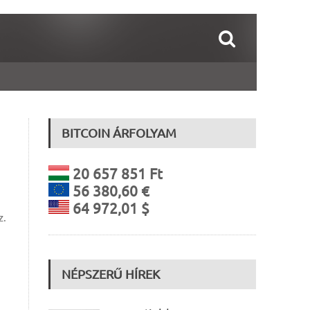
BITCOIN ÁRFOLYAM
20 657 851 Ft
56 380,60 €
64 972,01 $
z.
NÉPSZERŰ HÍREK