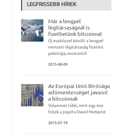
LEGFRISSEBB HÍREK
Már a lengyel
légitársaságnál is
fizethetünk bitcoinnal
Új eszközzel bővült a lengyel
nemzeti légitársaság fizetési
palettája, mostantól
2015-08-09
Az Európai Unió Bírósága
adómentességet javasol
a bitcoinnak
Valamivel több, mint egy éve
folyik a jogvita David Hedqvist
2015-07-19