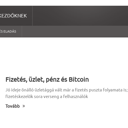
KEZDŐKNEK
ÉS ELADÁS
Fizetés, üzlet, pénz és Bitcoin
Jó ideje önálló üzletággá vált már a fizetés puszta folyamata is;
fizetéskezelők sora verseng a felhasználók
Tovább