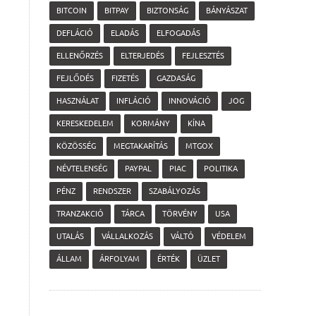
BITCOIN
BITPAY
BIZTONSÁG
BÁNYÁSZAT
DEFLÁCIÓ
ELADÁS
ELFOGADÁS
ELLENŐRZÉS
ELTERJEDÉS
FEJLESZTÉS
FEJLŐDÉS
FIZETÉS
GAZDASÁG
HASZNÁLAT
INFLÁCIÓ
INNOVÁCIÓ
JOG
KERESKEDELEM
KORMÁNY
KÍNA
KÖZÖSSÉG
MEGTAKARÍTÁS
MTGOX
NÉVTELENSÉG
PAYPAL
PIAC
POLITIKA
PÉNZ
RENDSZER
SZABÁLYOZÁS
TRANZAKCIÓ
TÁRCA
TÖRVÉNY
USA
UTALÁS
VÁLLALKOZÁS
VÁLTÓ
VÉDELEM
ÁLLAM
ÁRFOLYAM
ÉRTÉK
ÜZLET