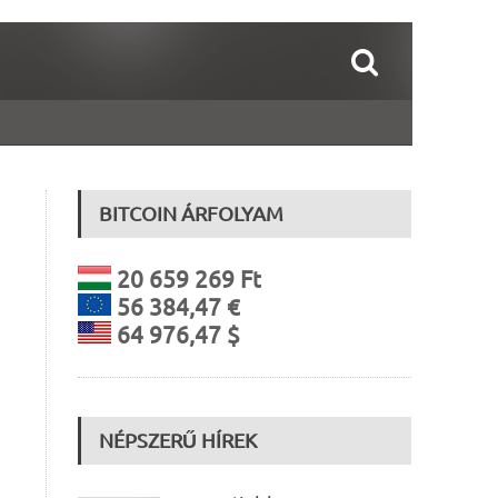
BITCOIN ÁRFOLYAM
20 659 269 Ft
56 384,47 €
64 976,47 $
NÉPSZERŰ HÍREK