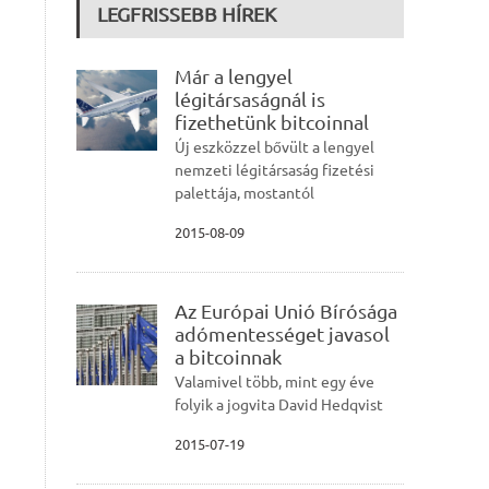
LEGFRISSEBB HÍREK
Már a lengyel
légitársaságnál is
fizethetünk bitcoinnal
Új eszközzel bővült a lengyel
nemzeti légitársaság fizetési
palettája, mostantól
2015-08-09
Az Európai Unió Bírósága
adómentességet javasol
a bitcoinnak
Valamivel több, mint egy éve
folyik a jogvita David Hedqvist
2015-07-19