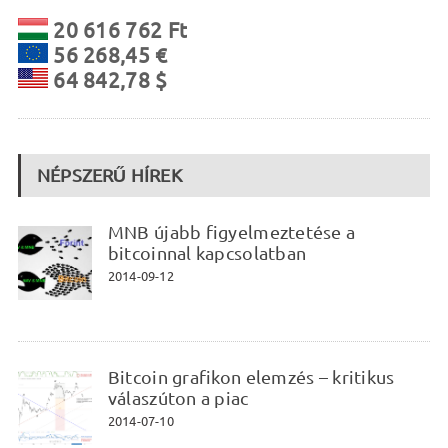
20 616 762 Ft
56 268,45 €
64 842,78 $
NÉPSZERŰ HÍREK
MNB újabb figyelmeztetése a
bitcoinnal kapcsolatban
2014-09-12
Bitcoin grafikon elemzés – kritikus
válaszúton a piac
2014-07-10