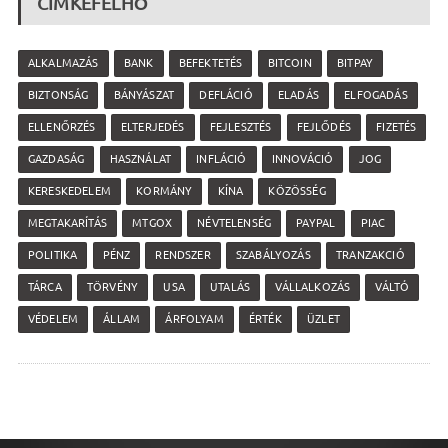
CÍMKEFELHŐ
ALKALMAZÁS
BANK
BEFEKTETÉS
BITCOIN
BITPAY
BIZTONSÁG
BÁNYÁSZAT
DEFLÁCIÓ
ELADÁS
ELFOGADÁS
ELLENŐRZÉS
ELTERJEDÉS
FEJLESZTÉS
FEJLŐDÉS
FIZETÉS
GAZDASÁG
HASZNÁLAT
INFLÁCIÓ
INNOVÁCIÓ
JOG
KERESKEDELEM
KORMÁNY
KÍNA
KÖZÖSSÉG
MEGTAKARÍTÁS
MTGOX
NÉVTELENSÉG
PAYPAL
PIAC
POLITIKA
PÉNZ
RENDSZER
SZABÁLYOZÁS
TRANZAKCIÓ
TÁRCA
TÖRVÉNY
USA
UTALÁS
VÁLLALKOZÁS
VÁLTÓ
VÉDELEM
ÁLLAM
ÁRFOLYAM
ÉRTÉK
ÜZLET