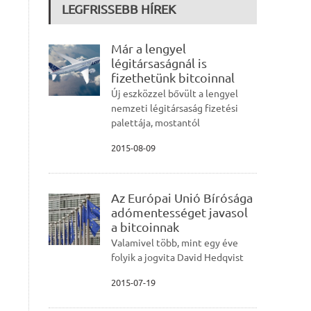
LEGFRISSEBB HÍREK
Már a lengyel
légitársaságnál is
fizethetünk bitcoinnal
Új eszközzel bővült a lengyel
nemzeti légitársaság fizetési
palettája, mostantól
2015-08-09
Az Európai Unió Bírósága
adómentességet javasol
a bitcoinnak
Valamivel több, mint egy éve
folyik a jogvita David Hedqvist
2015-07-19