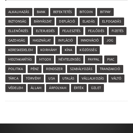
ALKALMAZÁS
BANK
BEFEKTETÉS
BITCOIN
BITPAY
BIZTONSÁG
BÁNYÁSZAT
DEFLÁCIÓ
ELADÁS
ELFOGADÁS
ELLENŐRZÉS
ELTERJEDÉS
FEJLESZTÉS
FEJLŐDÉS
FIZETÉS
GAZDASÁG
HASZNÁLAT
INFLÁCIÓ
INNOVÁCIÓ
JOG
KERESKEDELEM
KORMÁNY
KÍNA
KÖZÖSSÉG
MEGTAKARÍTÁS
MTGOX
NÉVTELENSÉG
PAYPAL
PIAC
POLITIKA
PÉNZ
RENDSZER
SZABÁLYOZÁS
TRANZAKCIÓ
TÁRCA
TÖRVÉNY
USA
UTALÁS
VÁLLALKOZÁS
VÁLTÓ
VÉDELEM
ÁLLAM
ÁRFOLYAM
ÉRTÉK
ÜZLET