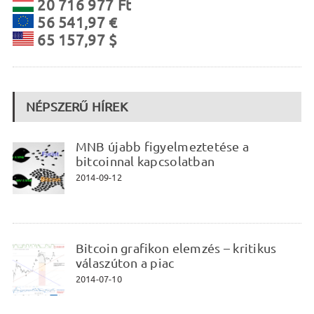
20 716 977 Ft
56 541,97 €
65 157,97 $
NÉPSZERŰ HÍREK
MNB újabb figyelmeztetése a
bitcoinnal kapcsolatban
2014-09-12
Bitcoin grafikon elemzés – kritikus
válaszúton a piac
2014-07-10