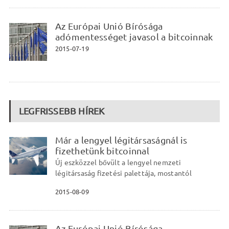
Az Európai Unió Bírósága
adómentességet javasol a bitcoinnak
2015-07-19
LEGFRISSEBB HÍREK
Már a lengyel légitársaságnál is
fizethetünk bitcoinnal
Új eszközzel bővült a lengyel nemzeti
légitársaság fizetési palettája, mostantól
2015-08-09
Az Európai Unió Bírósága